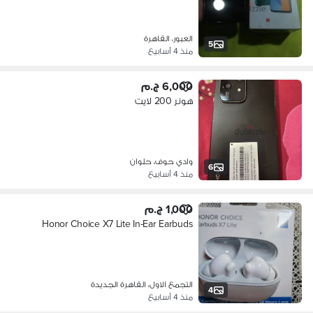
العبور، القاهرة
5
منذ 4 أسابيع
6,000 ج.م
هونر 200 لايت
وادي حوف، حلوان
6
منذ 4 أسابيع
1,000 ج.م
Honor Choice X7 Lite In-Ear Earbuds
التجمع الاول، القاهرة الجديدة
4
منذ 4 أسابيع