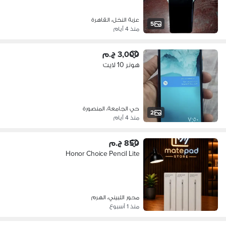
عزبة النخل، القاهرة
5
منذ 4 أيام
3,000 ج.م
هونر 10 لايت
حي الجامعة، المنصورة
2
منذ 4 أيام
850 ج.م
Honor Choice Pencil Lite
محور اللبيني، الهرم
منذ 1 أسبوع