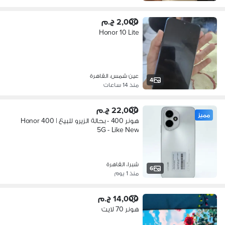
2,000 ج.م
Honor 10 Lite
عين شمس، القاهرة
4
منذ 14 ساعات
22,000 ج.م
مميز
هونر 400 - بحالة الزيرو للبيع | Honor 400
5G - Like New
شبرا، القاهرة
6
منذ 1 يوم
14,000 ج.م
هونر 70 لايت