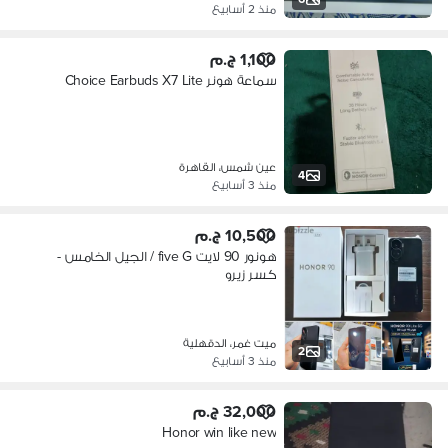
منذ 2 أسابيع
1,100 ج.م
سماعة هونر Choice Earbuds X7 Lite
عين شمس، القاهرة
4
منذ 3 أسابيع
10,500 ج.م
هونور 90 لايت five G / الجيل الخامس -
كسر زيرو
ميت غمر، الدقهلية
2
منذ 3 أسابيع
32,000 ج.م
Honor win like new