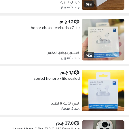
فيصل، الجيزة
5
منذ 2 أسابيع
1,200 ج.م
honor choice earbuds x7 lite
العشرين، بولاق الدكرور
5
منذ 2 أسابيع
1,100 ج.م
sealed honor x7 lite sealed
الحي الثالث، 6 اكتوبر
منذ 2 أسابيع
37,000 ج.م