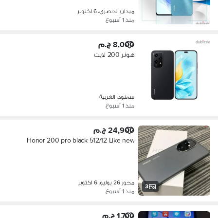
ميدان الحصري، 6 اكتوبر
منذ 1 أسبوع
8,000 ج.م
هونر 200 لايت
سمنود، الغربية
منذ 1 أسبوع
24,900 ج.م
Honor 200 pro black 512/12 Like new
محور 26 يوليو، 6 اكتوبر
3
منذ 1 أسبوع
1,700 ج.م