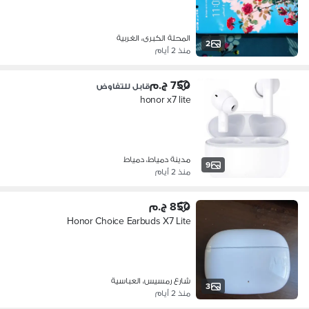
المحلة الكبرى، الغربية
2
منذ 2 أيام
750 ج.م
قابل للتفاوض
honor x7 lite
مدينة دمياط، دمياط
9
منذ 2 أيام
850 ج.م
Honor Choice Earbuds X7 Lite
شارع رمسيس، العباسية
3
منذ 2 أيام