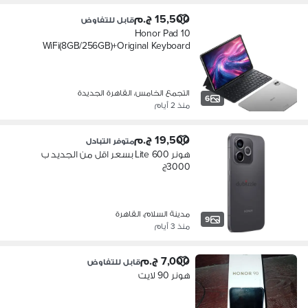
15,500 ج.م
قابل للتفاوض
Honor Pad 10
WiFi(8GB/256GB)+Original Keyboard
Slightly used/Like new
التجمع الخامس، القاهرة الجديدة
6
منذ 2 أيام
19,500 ج.م
متوفر التبادل
هونر 600 Lite بسعر اقل من الجديد ب
3000ج
مدينة السلام، القاهرة
9
منذ 3 أيام
7,000 ج.م
قابل للتفاوض
هونر 90 لايت