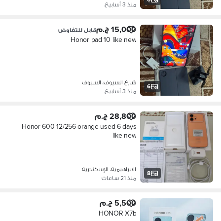
منذ 3 أسابيع
15,000 ج.م
قابل للتفاوض
Honor pad 10 like new
شارع السيوف، السيوف
6
منذ 3 أسابيع
28,800 ج.م
Honor 600 12/256 orange used 6 days
like new
الابراهيمية، الإسكندرية
8
منذ 21 ساعات
5,500 ج.م
HONOR X7b