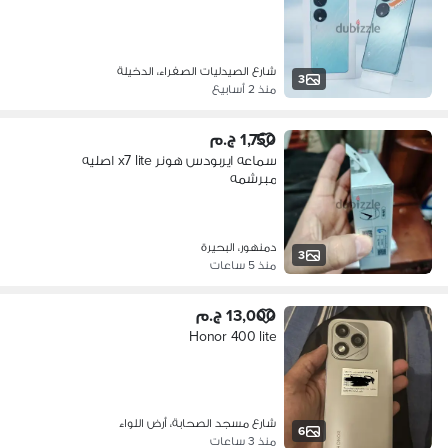
شارع الصيدليات الصفراء، الدخيلة
3
منذ 2 أسابيع
1,750 ج.م
سماعه ايربودس هونر x7 lite اصليه
مبرشمه
دمنهور، البحيرة
3
منذ 5 ساعات
13,000 ج.م
Honor 400 lite
شارع مسجد الصحابة، أرض اللواء
6
منذ 3 ساعات