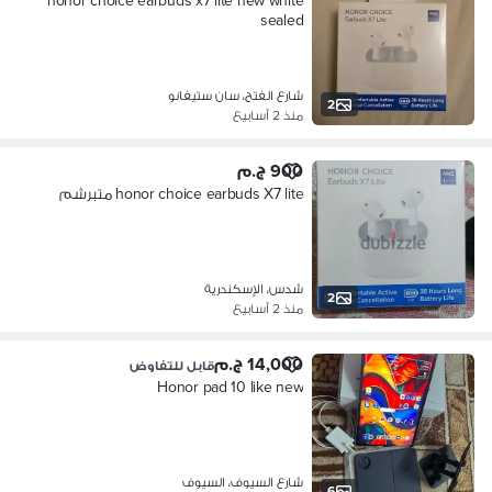
honor choice earbuds x7 lite new white
sealed
شارع الفتح، سان ستيفانو
2
منذ 2 أسابيع
900 ج.م
honor choice earbuds X7 lite متبرشم
شدس، الإسكندرية
2
منذ 2 أسابيع
14,000 ج.م
قابل للتفاوض
Honor pad 10 like new
شارع السيوف، السيوف
6