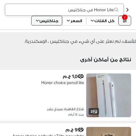
Honor Lite في جناكليس
2
كل الفئات
السعر
جناكليس
للأسف، لم نعثر على أي شيء في جناكليس ، الإسكندرية.
نتائج من أماكن أخرى
1,000 ج.م
Honor choice pencil lite
شارع القاهرة، سيدي بشر
2
منذ 6 أيام
999 ج.م