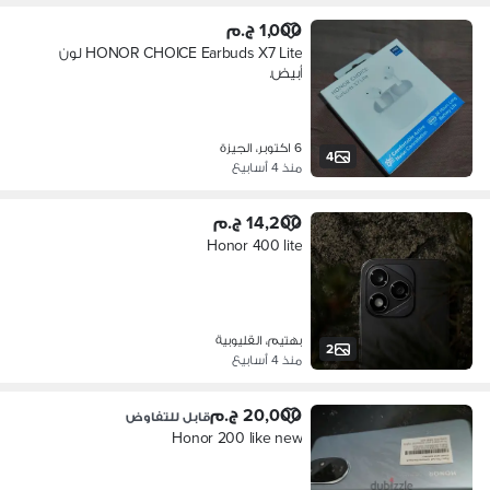
1,000 ج.م
HONOR CHOICE Earbuds X7 Lite لون
أبيض.
6 اكتوبر، الجيزة
4
منذ 4 أسابيع
14,200 ج.م
Honor 400 lite
بهتيم، القليوبية
2
منذ 4 أسابيع
20,000 ج.م
قابل للتفاوض
Honor 200 like new