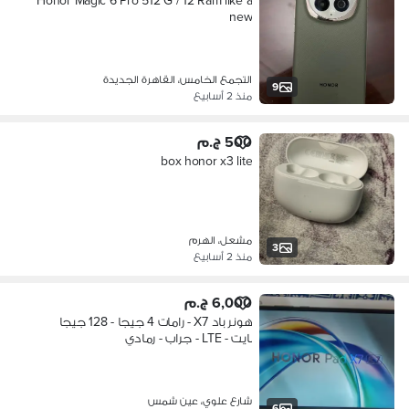
Honor Magic 6 Pro 512 G / 12 Ram like a
new
التجمع الخامس، القاهرة الجديدة
9
منذ 2 أسابيع
500 ج.م
box honor x3 lite
مشعل، الهرم
3
منذ 2 أسابيع
6,000 ج.م
هونر باد X7 - رامات 4 جيجا - 128 جيجا
بايت - LTE - جراب - رمادي
شارع علوي، عين شمس
6