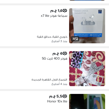
1,400 ج.م
سماعه هونر x7 lite
كوبري القبة، حدائق القبة
3
منذ 3 أسابيع
400 ج.م
هونر 400 لايت 5G
التجمع الاول، القاهرة الجديدة
منذ 4 أسابيع
5,500 ج.م
Honor 10x lite