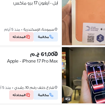
آبل - آيفون 17 برو ماكس
سموحة، الإسكندرية
•
منذ 5 أيام
مكالمة
المحادثه
61,000 ج.م
Apple - iPhone 17 Pro Max
شارع خلف رقم 10، رشدي
•
منذ 5 أيام
مكالمة
المحادثه
4