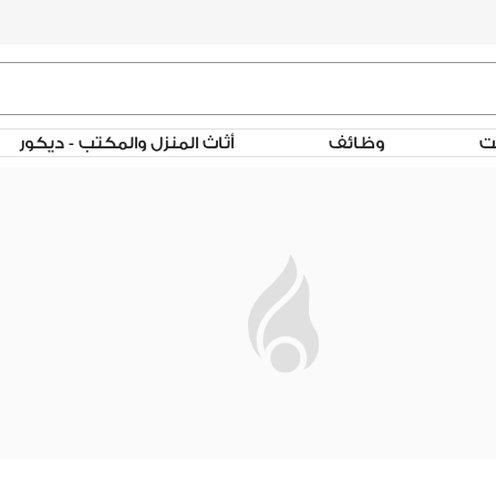
لت
وظائف
أثاث المنزل والمكتب - ديكور