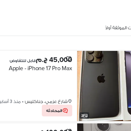
الموثقة أولاً
45,000 ج.م
قابل للتفاوض
Apple - iPhone 17 Pro Max
شارع عزمي، جناكليس
•
منذ 3 أسابيع
المحادثه
2