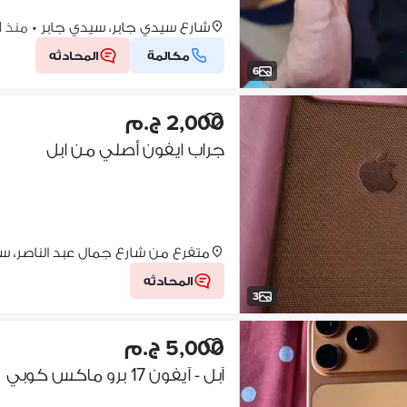
شارع سيدي جابر، سيدي جابر
•
منذ 1 يوم
مكالمة
المحادثه
6
2,000 ج.م
جراب ايفون أصلي من ابل
متفرع من شارع جمال عبد الناصر، 
المحادثه
3
5,000 ج.م
آبل - آيفون 17 برو ماكس كوبي