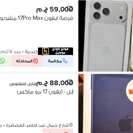
59,000 ج.م
فرصة ايفون 17Pro Max مشحون 15 شحنه بسعر مميز جدا
سيدي بشر، الإسكندرية
•
منذ 6 أيام
مكالمة
المحادثه
شركة موثقة
88,000 ج.م
قابل للتفاوض
آبل - آيفون 17 برو ماكس
شارع جمال عبد الناصر، العصافرة
•
منذ