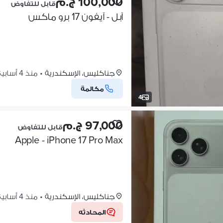
100,000 ج.م
قابل للتفاوض
آبل - آيفون 17 برو ماكس
جناكليس، الإسكندرية
•
منذ 4 أسابيع
مكالمة
4
97,000 ج.م
قابل للتفاوض
Apple - iPhone 17 Pro Max
جناكليس، الإسكندرية
•
منذ 4 أسابيع
المحادثه