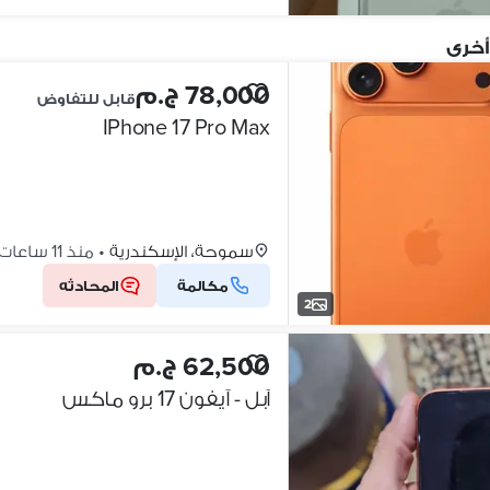
أخرى
78,000 ج.م
قابل للتفاوض
IPhone 17 Pro Max
سموحة، الإسكندرية
•
منذ 11 ساعات
مكالمة
المحادثه
2
62,500 ج.م
آبل - آيفون 17 برو ماكس