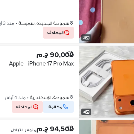
سموحة الجديدة، سموحة
•
منذ 3 أيام
المحادثه
2
90,000 ج.م
Apple - iPhone 17 Pro Max
سموحة، الإسكندرية
•
منذ 4 أيام
مكالمة
المحادثه
4
94,500 ج.م
متوفر التبادل