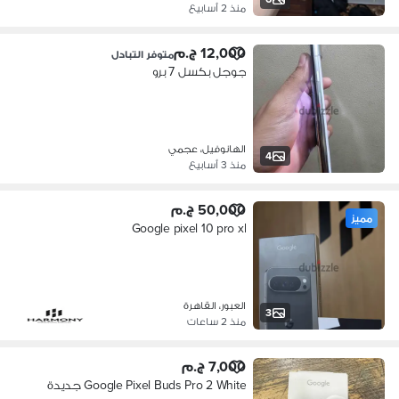
منذ 2 أسابيع
12,000 ج.م
متوفر التبادل
جوجل بكسل 7 برو
الهانوفيل، عجمي
4
منذ 3 أسابيع
50,000 ج.م
مميز
Google pixel 10 pro xl
العبور، القاهرة
3
منذ 2 ساعات
7,000 ج.م
Google Pixel Buds Pro 2 White جديدة