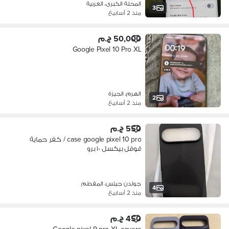
المحلة الكبرى، الغربية
3
منذ 2 أسابيع
50,000 ج.م
Google Pixel 10 Pro XL
الهرم، الجيزة
2
منذ 2 أسابيع
550 ج.م
case google pixel 10 pro / كفر حماية
قوقل بيكسل ١٠ برو
جولدن جيتس، المقطم
4
منذ 2 أسابيع
450 ج.م