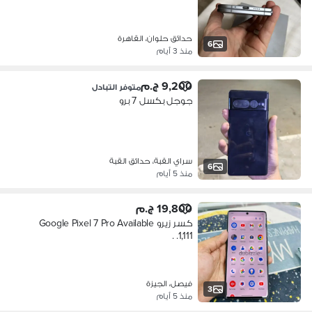
حدائق حلوان، القاهرة
6
منذ 3 أيام
9,200 ج.م
متوفر التبادل
جوجل بكسل 7 برو
سراي القبة، حدائق القبة
6
منذ 5 أيام
19,800 ج.م
كسر زيرو Google Pixel 7 Pro Available
1,111. .
فيصل، الجيزة
3
منذ 5 أيام