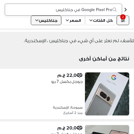
Google Pixel Pro في جناكليس
2
كل الفئات
السعر
جناكليس
للأسف، لم نعثر على أي شيء في جناكليس ، الإسكندرية.
نتائج من أماكن أخرى
22,000 ج.م
جوجل بكسل 7 برو
سموحة، الإسكندرية
منذ 2 أسابيع
20,000 ج.م