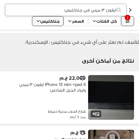
ايفون ١٣ ميني في جناكليس
2
كل الفئات
السعر
جناكليس
للأسف، لم نعثر على أي شيء في جناكليس ، الإسكندرية.
نتائج من أماكن أخرى
22,000 ج.م
iPhone 13 mini +ipad 6 ايفون ١٣ ميني
وايباد الجيل السادس
شارع الجلاء، مدينة دمياط
9
منذ 3 أيام
75 ج.م