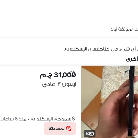
الموثقة أولاً
 أي شيء في جناكليس ، الإسكندرية.
أخرى
31,000 ج.م
ايفون ١٣ عادي
سموحة، الإسكندرية
•
منذ 6 ساعات
المحادثه
10