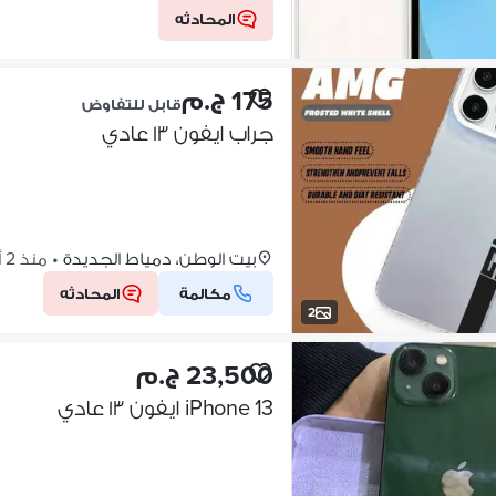
المحادثه
175 ج.م
قابل للتفاوض
جراب ايفون ١٣ عادي
بيت الوطن، دمياط الجديدة
•
منذ 2 أسابيع
مكالمة
المحادثه
2
23,500 ج.م
iPhone 13 ايفون ١٣ عادي