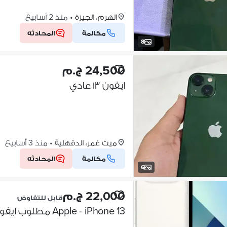
الهرم، الجيزة
•
منذ 2 أسابيع
مكالمة
المحادثه
8
24,500 ج.م
ايفون ١٣ عادي
ميت غمر، الدقهلية
•
منذ 3 أسابيع
مكالمة
المحادثه
6
22,000 ج.م
قابل للتفاوض