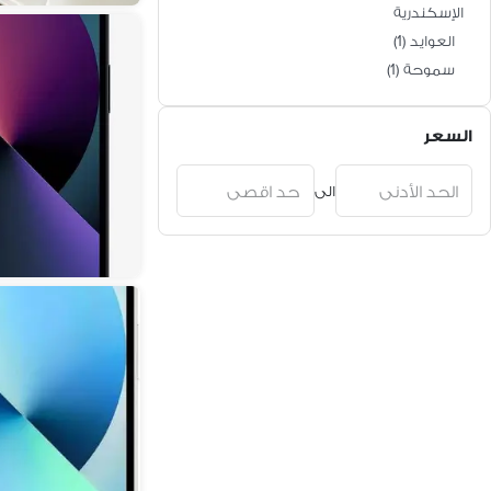
الإسكندرية
العوايد
(
1
)
سموحة
(
1
)
السعر
الى