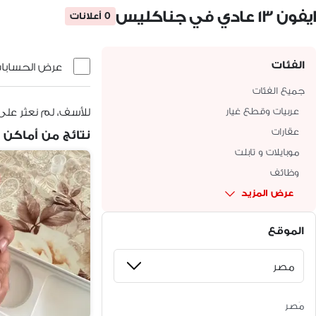
ايفون ١٣ عادي في جناكليس
0 أعلانات
الفئات
عرض الحسابات 
جميع الفئات
عربيات وقطع غيار
للأسف، لم نعثر على
عقارات
نتائج من أماكن 
موبايلات و تابلت
وظائف
عرض المزيد
الموقع
مَصر