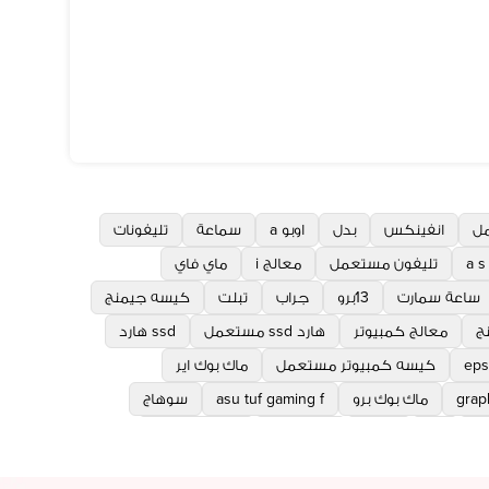
مل
انفينكس
بدل
اوبو a
سماعة
تليفونات
تليفون مستعمل
معالج i
ماي فاي
ساعة سمارت
13برو
جراب
تبلت
كيسه جيمنج
ج
معالج كمبيوتر
هارد ssd مستعمل
ssd هارد
ep
كيسه كمبيوتر مستعمل
ماك بوك اير
graph
ماك بوك برو
asu tuf gaming f
سوهاج
mo
قنا
تابليت
hp laptop
رامات كمبيوتر