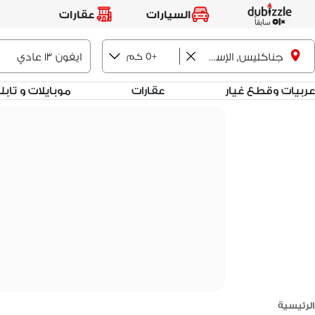
السيارات
عقارات
+0 كم
جناكليس, الإسكندرية
عربيات وقطع غيار
عقارات
موبايلات و تاب
الرئيسية