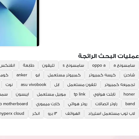
عمليات البحث الرائجة
سامسونج a
oppo a
سامسونج s
تليفون
طابعة
انفنكس
شاحن
كيسه كمبيوتر
كمبيوتر مستعمل
ابو
anker
كومب
تجميعه كمبيوتر
تلفون مستعمل
ابل
asu vivobook
نوت
honer
تابلت هواوي
tp link
موبيل مستعمل
ايبسون
سمس
band
راوتر اتصالات
روتر هوائي
كارت ميموري
b motherboard
لاب توب مستعمل استيراد
الهواتف
١٣ برو
انكر
hyperx cloud
كيبورد ميكانيكال
asu laptop
mate pro
روتر i
link and co
رمات ddr