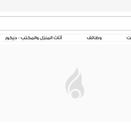
لت
وظائف
أثاث المنزل والمكتب - ديكور