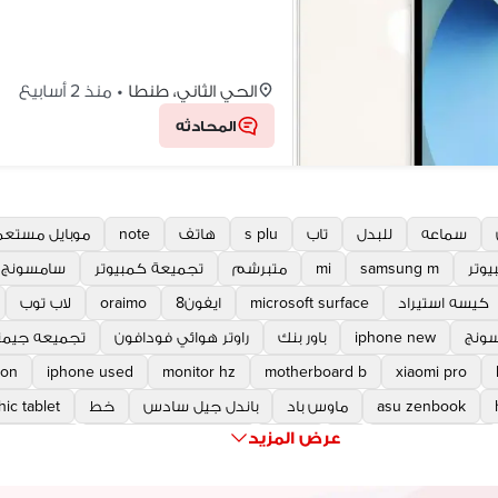
الحي الثاني، طنطا
•
منذ 2 أسابيع
المحادثه
سماعه
للبدل
تاب
s plu
هاتف
note
موبايل مستع
يوتر
samsung m
mi
متبرشم
تجميعة كمبيوتر
سامسونج a s
كيسه استيراد
microsoft surface
ايفون8
oraimo
لاب توب
ونج
iphone new
باور بنك
راوتر هوائي فودافون
تجميعه جيمن
son
iphone used
monitor hz
motherboard b
xiaomi pro
asu zenbook
ماوس باد
باندل جيل سادس
خط
ic tablet
عرض المزيد
a motherboard
r i
ابسون
microsoft surface pro
nitor arm