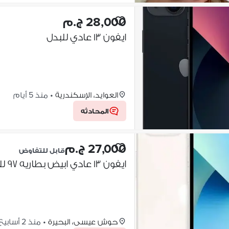
28,000 ج.م
ايفون ١٣ عادي للبدل
العوايد، الإسكندرية
•
منذ 5 أيام
المحادثه
27,000 ج.م
قابل للتفاوض
ايفون ١٣ عادي ابيض بطاريه ٩٧ للبيع او للتبديل
حوش عيسى، البحيرة
•
منذ 2 أسابيع