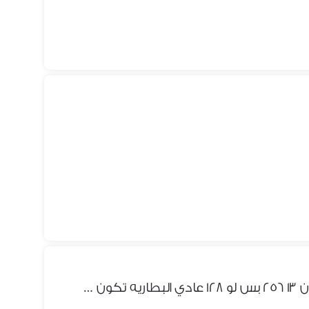
Apple - iPhone 13 مطلوب ايفون ١٣ ٢٥٦ بس لو ١٢٨ عادي البطاريه تكون كويس