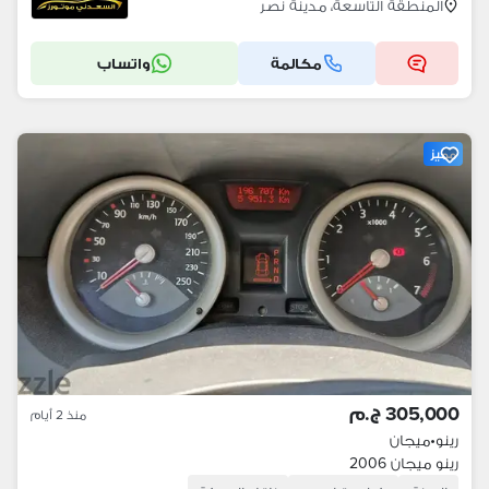
المنطقة التاسعة، مدينة نصر
مكالمة
واتساب
مميز
305,000 ج.م
منذ 2 أيام
رينو
•
ميجان
رينو ميجان 2006