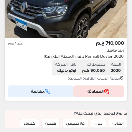
710,000 ج.م
منذ 1 يوم
رينو
•
داستر
Renault Duster 2020 دهان المصنع اعلي فئة
السنة
كيلومترات
ناقل الحركة
2020
90,050 كم
اوتوماتيك
مدينة الرحاب، القاهرة الجديدة
المحادثه
مكالمة
ما نوع الوقود الذي تبحث عنه؟
البنزين
ديزل
غاز طبيعي
هجين
كهرباء