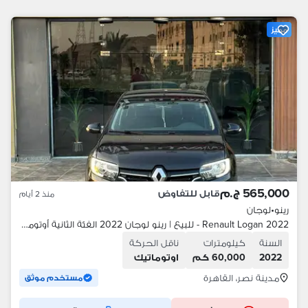
مميز
565,000 ج.م
قابل للتفاوض
منذ 2 أيام
رينو
•
لوجان
Renault Logan 2022 - للبيع | رينو لوجان 2022 الفئة الثانية أوتوماتيك
السنة
كيلومترات
ناقل الحركة
2022
60,000 كم
اوتوماتيك
مدينة نصر، القاهرة
مستخدم موثق