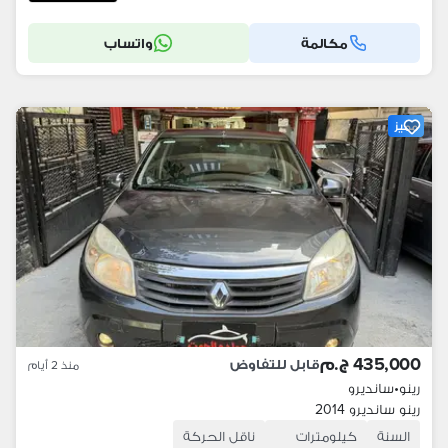
مكالمة
واتساب
مميز
435,000 ج.م
قابل للتفاوض
منذ 2 أيام
رينو
•
سانديرو
رينو سانديرو 2014
السنة
كيلومترات
ناقل الحركة