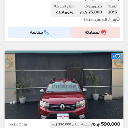
السنة
كيلومترات
ناقل الحركة
2016
25,000 كم
اوتوماتيك
شارع الجيش، طنطا
المحادثه
مكالمة
مميز
590,000 ج.م
دفعة الأولى
220,000 ج.م
منذ 2 ساعات