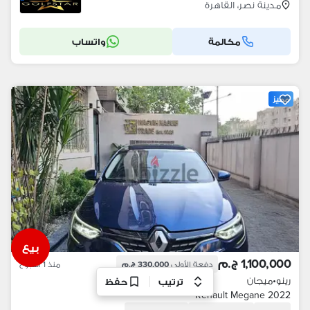
مدينة نصر، القاهرة
مكالمة
واتساب
مميز
بيع
1,100,000 ج.م
دفعة الأولى
330,000 ج.م
منذ 1 أسبوع
رينو
•
ميجان
ترتيب
حفظ
Renault Megane 2022