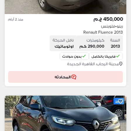
450,000 ج.م
منذ 2 أيام
رينو
•
فلوينس
Renault Fluence 2013
السنة
كيلومترات
ناقل الحركة
2013
290,000 كم
اوتوماتيك
فابريكا بالكامل
بدون حوادث
مدينة الرحاب، القاهرة الجديدة
المحادثه
مميز