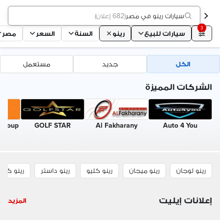
سيارات رينو في مَصر
(
682 إعلان
)
3
سيارات للبيع
رينو
السنة
السعر
مصر
الكل
جديد
مستعمل
الشركات المميزة
 group
GOLF STAR
Al Fakharany
Auto 4 You
رينو لوجان
رينو ميجان
رينو كليو
رينو داستر
رينو كادج
إعلانات إيليت
المزيد