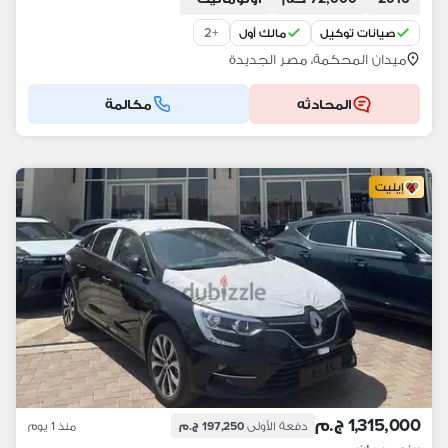
2
+
صيانات توكيل
مالك أول
ميدان المحكمة، مصر الجديدة
المحادثه
مكالمة
إيليت
1,315,000 ج.م
دفعة الأولى
197,250 ج.م
منذ 1 يوم