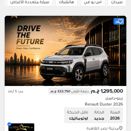
سيدان
اس يو في
هاتشباك
سيارة متعددة الأغراض
م
مميز
1,295,000 ج.م
دفعة الأولى
323,750 ج.م
منذ 5 أيام
رينو
•
داستر
Renault Duster 2026
السنة
الحالة
ناقل الحركة
2026
جديد
اوتوماتيك
مدينة نصر، القاهرة