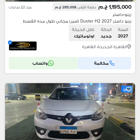
1,195,000 ج.م
دفعة الأولى
285,008 ج.م
منذ 22 ساعات
رينو
•
داستر
رينو داستر 2027 Duster H2 تامين مجاني طول مده القسط
السنة
الحالة
ناقل الحركة
2027
جديد
اوتوماتيك
القاهرة الجديدة، القاهرة
مكالمة
واتساب
مميز