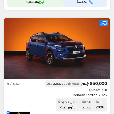
مكالمة
واتساب
مميز
850,000 ج.م
دفعة الأولى
221,170 ج.م
منذ 5 أيام
رينو
•
كارديان
Renault Kardian 2026
السنة
الحالة
ناقل الحركة
2026
جديد
اوتوماتيك