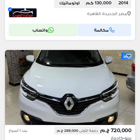
2014
130,000 كم
اوتوماتيك
مصر الجديدة، القاهرة
مكالمة
واتساب
مميز
720,000 ج.م
دفعة الأولى
288,000 ج.م
منذ 1 أسبوع
رينو
•
كادجار