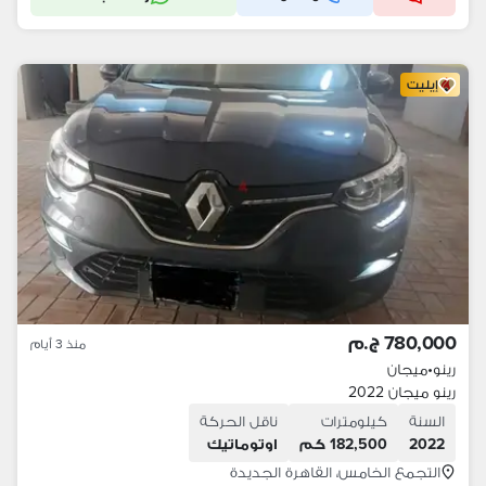
إيليت
780,000 ج.م
منذ 3 أيام
رينو
•
ميجان
رينو ميجان 2022
السنة
كيلومترات
ناقل الحركة
2022
182,500 كم
اوتوماتيك
التجمع الخامس، القاهرة الجديدة