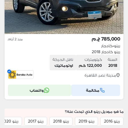
785,000 ج.م
منذ 2 أيام
رينو
•
كادجار
رينو كادجار 2018
السنة
كيلومترات
ناقل الحركة
2018
122,000 كم
اوتوماتيك
مدينة نصر، القاهرة
مكالمة
واتساب
ما هو موديل رينو الذي تبحث عنه؟
رينو 2016
رينو 2019
رينو 2018
رينو 2017
رينو 2020