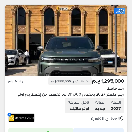
مميز
1,295,000 ج.م
دفعة الأولى
388,500 ج.م
منذ 5 أيام
رينو
•
داستر
رينو داستر 2027 بمقدم 311,000 لما تقسط من إكستريم اوتو
السنة
الحالة
ناقل الحركة
2027
جديد
اوتوماتيك
المعادي، القاهرة