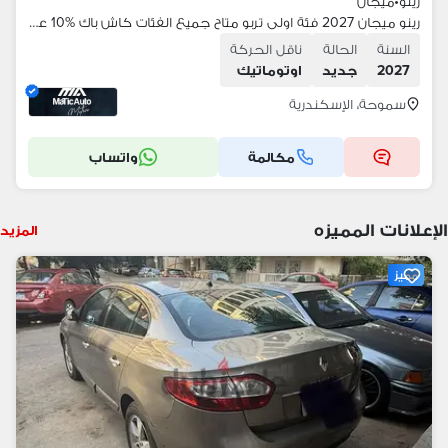
رينو
•
ميجان
رينو ميجان 2027 فئة اولى تربو متاح جميع الفئات كاش باك 10‎%‎ عند القسط
السنة
الحالة
ناقل الحركة
2027
جديد
اوتوماتيك
سموحة، الإسكندرية
مكالمة
واتساب
الإعلانات المميزه
المزيد
مميز