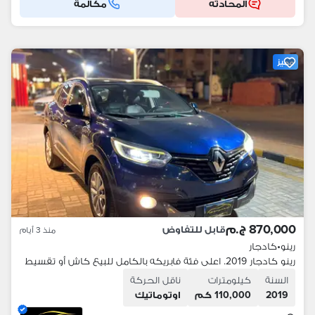
المحادثه
مكالمة
مميز
870,000 ج.م
قابل للتفاوض
منذ 3 أيام
رينو
•
كادجار
رينو كادجار 2019. اعلى فئة فابريكه بالكامل للبيع كاش أو تقسيط
السنة
كيلومترات
ناقل الحركة
2019
110,000 كم
اوتوماتيك