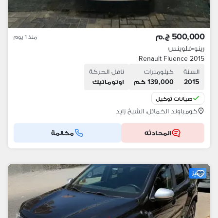
500,000 ج.م
منذ 1 يوم
رينو
•
فلوينس
Renault Fluence 2015
السنة
كيلومترات
ناقل الحركة
2015
139,000 كم
اوتوماتيك
صيانات توكيل
كومباوند الخمائل، الشيخ زايد
المحادثه
مكالمة
مميز