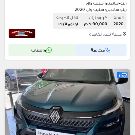
رينو
•
سانديرو ستيب واى
رينو سانديرو ستيب واى 2020
السنة
كيلومترات
ناقل الحركة
2020
90,000 كم
اوتوماتيك
مدينة نصر، القاهرة
مكالمة
واتساب
مميز