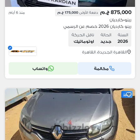
875,000 ج.م
دفعة الأولى
175,000 ج.م
منذ 6 أيام
رينو
•
كارديان
رينو كارديان 2026 خصم عن الرسمي
السنة
الحالة
ناقل الحركة
2026
جديد
اوتوماتيك
القاهرة الجديدة، القاهرة
مكالمة
واتساب
مميز