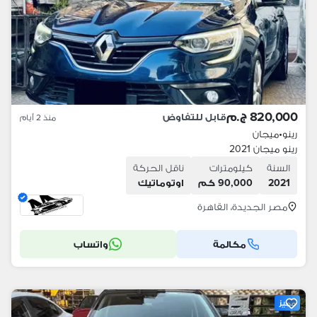
820,000 ج.م
قابل للتفاوض
منذ 2 أيام
رينو
•
ميجان
رينو ميجان 2021
السنة
كيلومترات
ناقل الحركة
2021
90,000 كم
اوتوماتيك
مصر الجديدة، القاهرة
مكالمة
واتساب
مميز