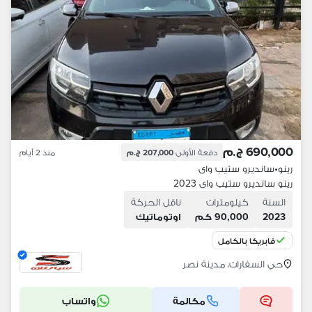
690,000 ج.م
دفعة الأولى
207,000 ج.م
منذ 2 أيام
رينو
•
سانديرو ستيب واى
رينو سانديرو ستيب واى 2023
السنة
كيلومترات
ناقل الحركة
2023
90,000 كم
اوتوماتيك
فابريكا بالكامل
حي السفارات، مدينة نصر
مكالمة
واتساب