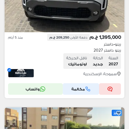
1,395,000 ج.م
دفعة الأولى
209,250 ج.م
منذ 5 أيام
رينو
•
داستر
رينو داستر 2027
السنة
الحالة
ناقل الحركة
2027
جديد
اوتوماتيك
سموحة، الإسكندرية
مكالمة
واتساب
مميز