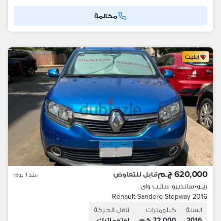
مكالمة
إيليت
620,000 ج.م
قابل للتفاوض
منذ 1 يوم
رينو
•
سانديرو ستيب واى
Renault Sandero Stepway 2016
السنة
كيلومترات
ناقل الحركة
2016
72,000 كم
اوتوماتيك