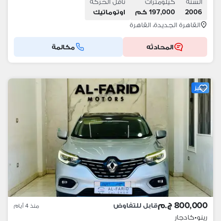
السنة
كيلومترات
ناقل الحركة
2006
197,000 كم
اوتوماتيك
القاهرة الجديدة، القاهرة
المحادثه
مكالمة
مميز
800,000 ج.م
قابل للتفاوض
منذ 4 أيام
رينو
•
كادجار