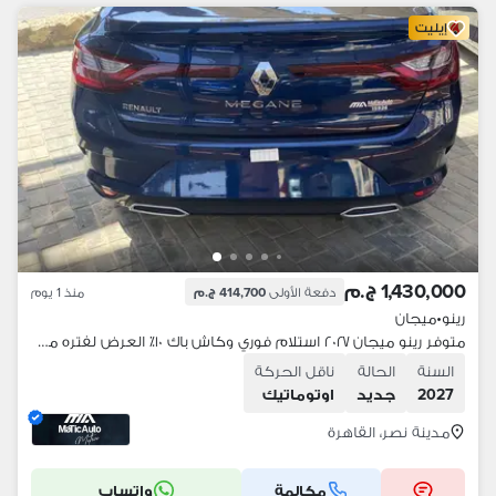
إيليت
1,430,000 ج.م
دفعة الأولى
414,700 ج.م
منذ 1 يوم
رينو
•
ميجان
متوفر رينو ميجان ٢٠٢٧ استلام فوري وكاش باك ١٠٪؜ العرض لفتره محدوده
السنة
الحالة
ناقل الحركة
2027
جديد
اوتوماتيك
مدينة نصر، القاهرة
مكالمة
واتساب