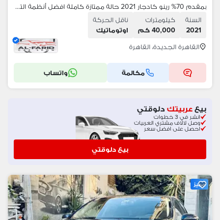
بمقدم 70% رينو كادجار 2021 حالة ممتازة كاملة افضل أنظمة التقسيط
السنة
كيلومترات
ناقل الحركة
2021
40,000 كم
اوتوماتيك
القاهرة الجديدة، القاهرة
مكالمة
واتساب
بيع
عربيتك
دلوقتي
انشر في 3 خطوات
وصل لالاف مشتري العربيات
احصل على افضل سعر
بيع دلوقتي
مميز