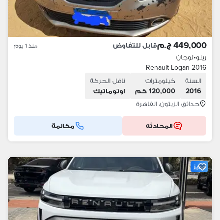
449,000 ج.م
قابل للتفاوض
منذ 1 يوم
رينو
•
لوجان
Renault Logan 2016
السنة
كيلومترات
ناقل الحركة
2016
120,000 كم
اوتوماتيك
حدائق الزيتون، القاهرة
المحادثه
مكالمة
مميز