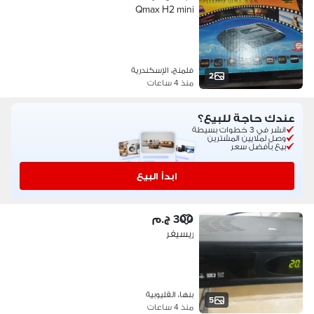
Qmax H2 mini
فلمنج، الإسكندرية
2
منذ 4 ساعات
عندك حاجة للبيع؟
انشر في 3 خطوات بسيطة
وصل لملايين المشترين
بيع بأفضل سعر
ابدأ البيع
300 ج.م
ريسيفر
بنها، القليوبية
5
منذ 4 ساعات