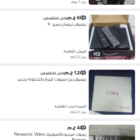
منذ 1 يوم
600 ج.م
قابل للتفاوض
ريسيفر ترومان برمير +1
المنيل، القاهرة
2
منذ 2 أيام
1,200 ج.م
قابل للتفاوض
ريسيفر بين سبورت للبيع بالكرتونه جديد
السيدة زينب، القاهرة
منذ 2 أيام
480 ج.م
ريموت فيديو باناسونيك Panasonic Video
Remote