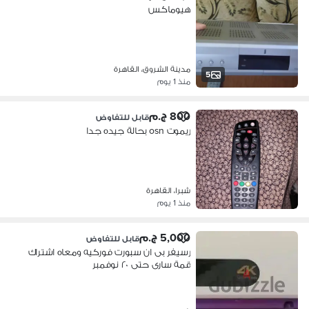
هيوماكس
مدينة الشروق، القاهرة
5
منذ 1 يوم
800 ج.م
قابل للتفاوض
ريموت osn بحالة جيده جدا
شبرا، القاهرة
منذ 1 يوم
5,000 ج.م
قابل للتفاوض
رسيفر بى ان سبورت فوركيه ومعاه اشتراك
قمة سارى حتى ٢٠ نوفمبر