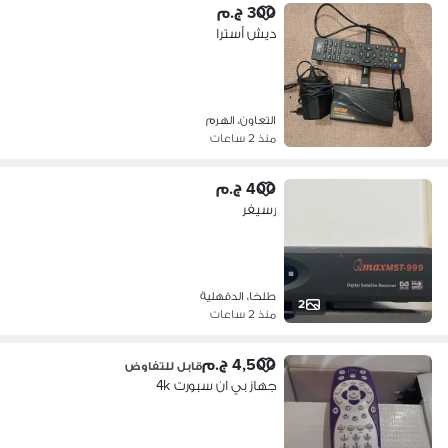
300 ج.م
ديش أسترا
التعاون، الهرم
منذ 2 ساعات
400 ج.م
رسيفر
طلخا، الدقهلية
2
منذ 2 ساعات
4,500 ج.م
قابل للتفاوض
جهاز بي ان سبورت 4k