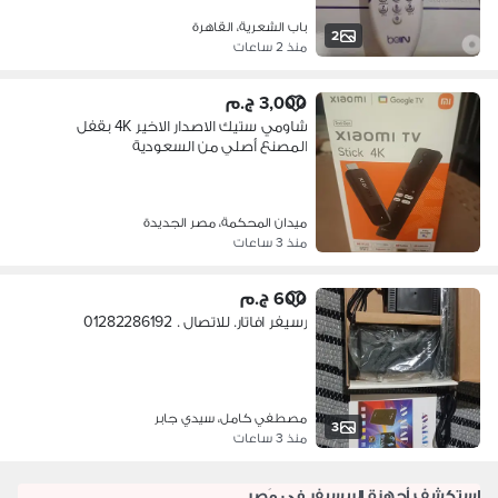
باب الشعرية، القاهرة
2
منذ 2 ساعات
3,000 ج.م
شاومي ستيك الاصدار الاخير 4K بقفل
المصنع أصلي من السعودية
ميدان المحكمة، مصر الجديدة
منذ 3 ساعات
600 ج.م
رسيفر افاتار. للاتصال . 01282286192
مصطفي كامل، سيدي جابر
3
منذ 3 ساعات
استكشف أجهزة الريسيفر في مَصر