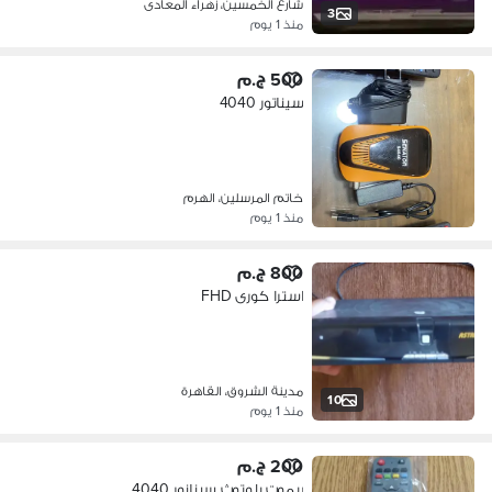
شارع الخمسين، زهراء المعادى
3
منذ 1 يوم
500 ج.م
سيناتور 4040
خاتم المرسلين، الهرم
منذ 1 يوم
800 ج.م
استرا كورى FHD
مدينة الشروق، القاهرة
10
منذ 1 يوم
200 ج.م
ريموت بلوتوث سينانور 4040