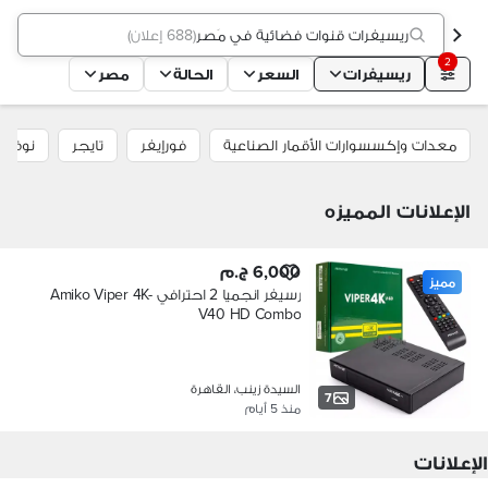
ريسيفرات قنوات فضائية في مَصر
(
688 إعلان
)
2
ريسيفرات
السعر
الحالة
مصر
معدات وإكسسوارات الأقمار الصناعية
فورإيفر
تايجر
نوفا
الإعلانات المميزه
6,000 ج.م
مميز
رسيفر انجميا 2 احترافي Amiko Viper 4K-
V40 HD Combo
السيدة زينب، القاهرة
7
منذ 5 أيام
الإعلانات