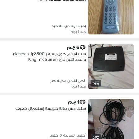
زهراء المعادى، القاهرة
منذ 1 يوم
650 ج.م
ست لايت محول رسيفر giantech Jp8800
و عدد اتنين درع King link truman
الحي الثامن، مدينة نصر
5
منذ 1 يوم
100 ج.م
سلك دش حالة كويسة إستعمال خفيف
أكتوبر الجديدة، 6 اكتوبر
2