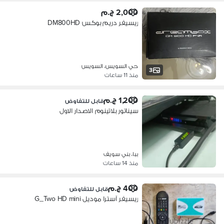
2,000 ج.م
ريسيفر دريم بوكس DM800HD
حي السويس، السويس
3
منذ 11 ساعات
1,200 ج.م
قابل للتفاوض
سيناتور بلاتينوم الاصدار الاول
ببا، بني سويف
منذ 14 ساعات
400 ج.م
قابل للتفاوض
ريسيفر آسترا موديل G_Two HD mini