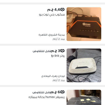
4,400 ج.م
سكوب جي نوت برو
مدينة الشروق، القاهرة
منذ 2 أيام
350 ج.م
قابل للتفاوض
روتر tp-link
تيجان، زهراء المعادى
منذ 2 أيام
600 ج.م
قابل للتفاوض
ريسيفر humax بحاله ممتازه