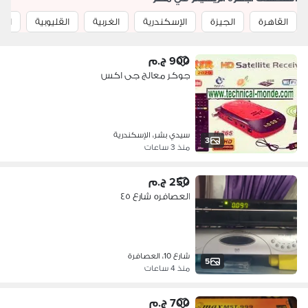
القاهرة
الجيزة
الإسكندرية
الغربية
القليوبية
الد
900 ج.م
جوكر معالج جى اكس
سيدي بشر، الإسكندرية
3
منذ 3 ساعات
250 ج.م
العصافره شارع ٤٥
شارع 10، العصافرة
5
منذ 4 ساعات
700 ج.م