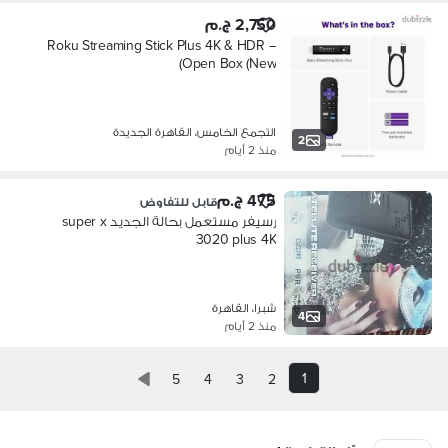
2,750 ج.م
Roku Streaming Stick Plus 4K & HDR –
Open Box (New)
التجمع الخامس، القاهرة الجديدة
2
منذ 2 أيام
475 ج.م
قابل للتفاوض
رسيفر مستعمل بحالة الجديد super x
3020 plus 4K
شبرا، القاهرة
4
منذ 2 أيام
1
5
4
3
2