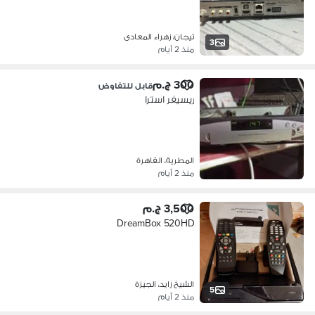
تيجان، زهراء المعادى
3
منذ 2 أيام
300 ج.م
قابل للتفاوض
ريسيفر استرا
المطرية، القاهرة
منذ 2 أيام
3,500 ج.م
DreamBox 520HD
الشيخ زايد، الجيزة
5
منذ 2 أيام