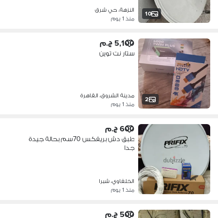
النزهة، حي شرق
10
منذ 1 يوم
5,100 ج.م
ستار نت توين
مدينة الشروق، القاهرة
2
منذ 1 يوم
600 ج.م
طبق دش بريفكس 70سم بحالة جيدة
جدا
الخلفاوي، شبرا
منذ 1 يوم
500 ج.م