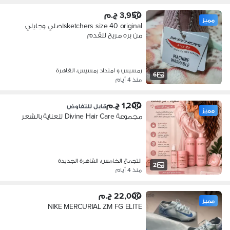
3,950 ج.م
مميز
sketchers size 40 originalاصلي وجايلي
من بره مريح للقدم
رمسيس و امتداد رمسيس، القاهرة
6
منذ 4 أيام
1,200 ج.م
قابل للتفاوض
مميز
مجموعة Divine Hair Care للعناية بالشعر
التجمع الخامس، القاهرة الجديدة
2
منذ 4 أيام
22,000 ج.م
مميز
NIKE MERCURIAL ZM FG ELITE