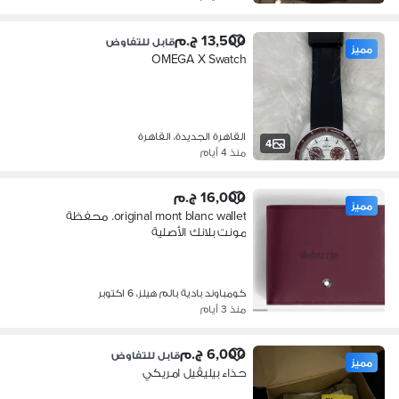
13,500 ج.م
قابل للتفاوض
مميز
OMEGA X Swatch
القاهرة الجديدة، القاهرة
4
منذ 4 أيام
16,000 ج.م
مميز
original mont blanc wallet. محفظة
مونت بلانك الأصلية
كومباوند بادية بالم هيلز، 6 اكتوبر
منذ 3 أيام
6,000 ج.م
قابل للتفاوض
مميز
حذاء بيليڤيل امريكي