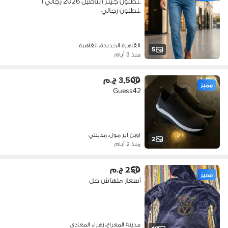
بنطلون جينز | بناطيل 2026 رجالي |
بنطلون رجالي
القاهرة الجديدة، القاهرة
5
منذ 3 أيام
3,500 ج.م
مميز
Guess42
اوبن اير مول، مدينتي
2
منذ 2 أيام
250 ج.م
مميز
أسعار ملهاش حل
مدينة المعراج، زهراء المعادى