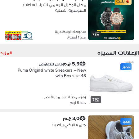
إيليت
محل الوكيل الرسمي لشراء الساعات
السوسريه الاصليه
سموحة، الإسكندرية
7
منذ 1 أسبوع
الإعلانات المميزه
المزيد
5,500 ج.م
قابل للتفاوض
مميز
Puma Original white Sneakers – New
with Box size 48
زهراء مدينة نصر، مدينة نصر
7
منذ 5 أيام
3,000 ج.م
مميز
جزمه نايكي رياضيه