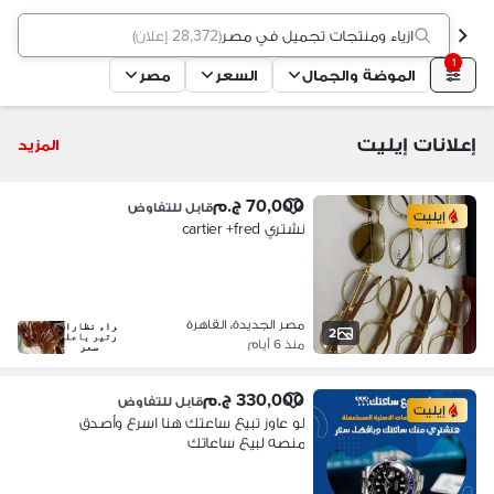
ازياء ومنتجات تجميل في مصر
(
28,372 إعلان
)
1
الموضة والجمال
السعر
مصر
إعلانات إيليت
المزيد
70,000 ج.م
قابل للتفاوض
إيليت
نشتري cartier +fred
مصر الجديدة، القاهرة
2
منذ 6 أيام
330,000 ج.م
قابل للتفاوض
إيليت
لو عاوز تبيع ساعتك هنا اسرع وأصدق
منصه لبيع ساعاتك