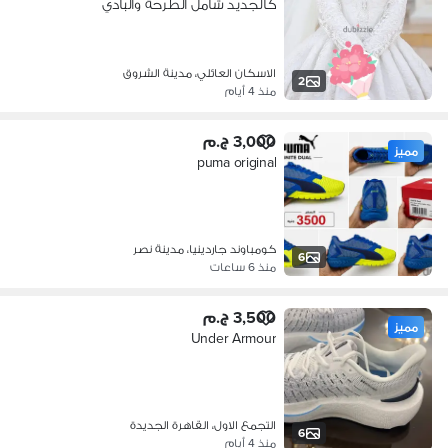
كالجديد شامل الطرحة والبادي
الاسكان العائلي، مدينة الشروق
2
منذ 4 أيام
3,000 ج.م
مميز
puma original
كومباوند جاردينيا، مدينة نصر
6
منذ 6 ساعات
3,500 ج.م
مميز
Under Armour
التجمع الاول، القاهرة الجديدة
6
منذ 4 أيام