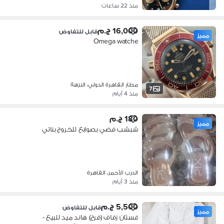
منذ 22 ساعات
16,000 ج.م
قابل للتفاوض
مميز
Omega watche
مطار القاهرة الدولي، النزهة
7
منذ 4 أيام
180 ج.م
مميز
شبشب فضي بصوابع للخروج بناتي
الدرب الأحمر، القاهرة
منذ 3 أيام
5,500 ج.م
قابل للتفاوض
مميز
فستان زفاف (فرح) هاند ميد للبيع -