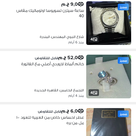
9,000 ج.م
مميز
ساعة سيتزن تسويوسا اوتوماتيك مقاس
40
شارع النبوي المهندس، المندرة
4
منذ 6 أيام
52,000 ج.م
قابل للتفاوض
مميز
خاتم ألماظ لازوردي أصلي مع الفاتورة
التجمع الخامس، القاهرة الجديدة
4
منذ 4 أيام
6,000 ج.م
قابل للتفاوض
مميز
عطر احساس خاص من العربيه للعود ١٠٠
مل من بره