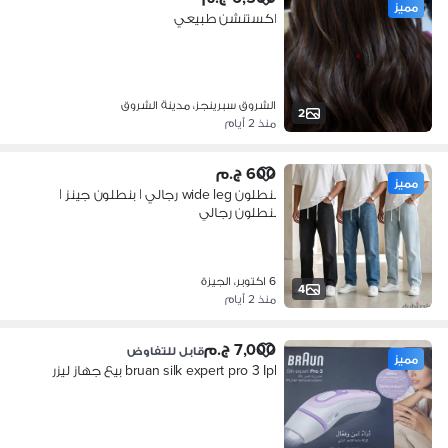
مميز
اكستنشن طبيعي
الشروق سبرينجز، مدينة الشروق
2
منذ 2 أيام
600 ج.م
مميز
بنطلون wide leg رجالي | بنطلون جينز |
بنطلون رجالي
6 اكتوبر، الجيزة
4
منذ 2 أيام
7,000 ج.م
قابل للتفاوض
مميز
bruan silk expert pro 3 Ipl بيع جهاز ليزر