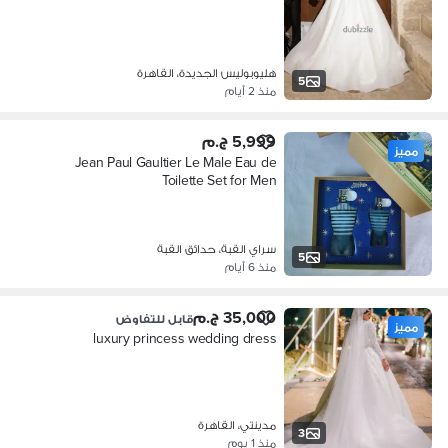
هليوبوليس الجديدة، القاهرة
5
منذ 2 أيام
5,999 ج.م
مميز
Jean Paul Gaultier Le Male Eau de
Toilette Set for Men
سراي القبة، حدائق القبة
5
منذ 6 أيام
35,000 ج.م
قابل للتفاوض
مميز
luxury princess wedding dress
مدينتي، القاهرة
3
منذ 1 يوم