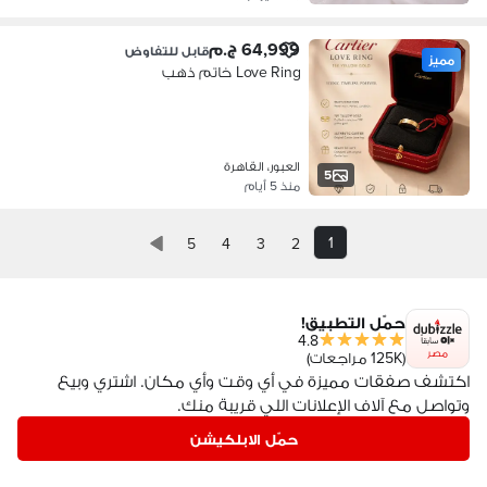
64,999 ج.م
قابل للتفاوض
مميز
Love Ring خاتم ذهب
العبور، القاهرة
5
منذ 5 أيام
1
5
4
3
2
حمّل التطبيق!
4.8
مصر
(125K مراجعات)
اكتشف صفقات مميزة في أي وقت وأي مكان. اشتري وبيع
وتواصل مع آلاف الإعلانات اللي قريبة منك.
حمّل الابلكيشن