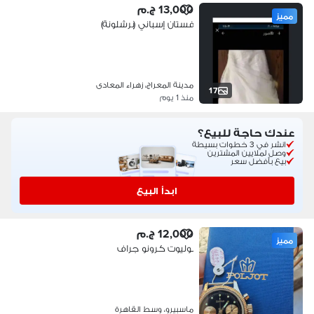
13,000 ج.م
مميز
فستان إسباني (برشلونة)
مدينة المعراج، زهراء المعادى
17
منذ 1 يوم
عندك حاجة للبيع؟
انشر في 3 خطوات بسيطة
وصل لملايين المشترين
بيع بأفضل سعر
ابدأ البيع
12,000 ج.م
مميز
بوليوت كرونو جراف
ماسبيرو، وسط القاهرة