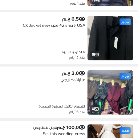
18
منذ 1 يوم
6,500 ج.م
مميز
CK Jacket new size 42 short- USA
6 اكتوبر، الجيزة
5
منذ 2 أيام
2,000 ج.م
مميز
عبايات خليجي
التجمع الثالث، القاهرة الجديدة
6
منذ 6 أيام
100,000 ج.م
قابل للتفاوض
مميز
Sell this wedding dress