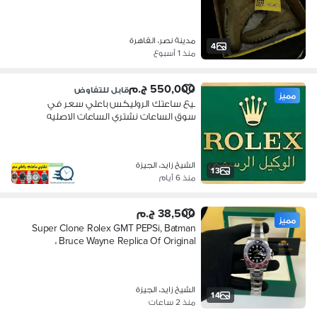
مدينة نصر، القاهرة
4
منذ 1 أسبوع
550,000 ج.م
قابل للتفاوض
مميز
بيع ساعتك الروليكس باعلي سعر في
سوق الساعات نشتري الساعات الاصليه
الشيخ زايد، الجيزة
13
منذ 6 أيام
38,500 ج.م
مميز
Super Clone Rolex GMT PEPSi, Batman
، Bruce Wayne Replica Of Original
الشيخ زايد، الجيزة
14
منذ 2 ساعات