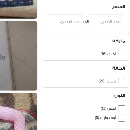
السعر
الى
ماركة
أخرى (16)
انتكس (1)
الحالة
جديد (20)
مستعمل (11)
اللون
ابيض (13)
أوف وايت (6)
فضي (3)