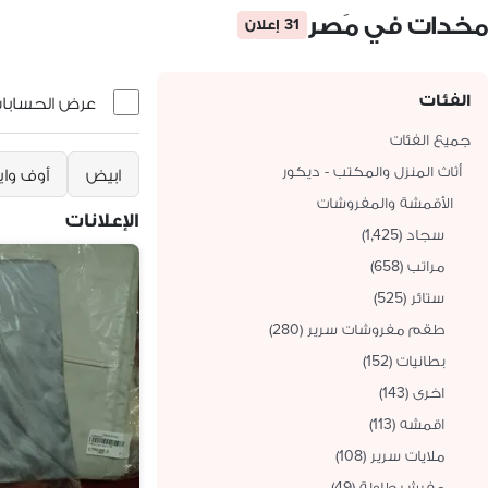
مخدات في مَصر
31 إعلان
الفئات
عرض الحسابات 
جميع الفئات
أثاث المنزل والمكتب - ديكور
ابيض
أوف وا
الأقمشة والمفروشات
الإعلانات
سجاد
(
1,425
)
مراتب
(
658
)
ستائر
(
525
)
طقم مفروشات سرير
(
280
)
بطانيات
(
152
)
اخرى
(
143
)
اقمشه
(
113
)
ملايات سرير
(
108
)
مفرش طاولة
(
49
)