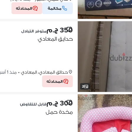
مكالمة
المحادثه
350 ج.م
متوفر التبادل
حدايق المعادي
حدائق المعادي، المعادي
•
منذ 1 أسبوع
المحادثه
2
300 ج.م
قابل للتفاوض
مخدة حمل