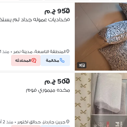
950 ج.م
٥خداديات عموله جداد لم يستخدمو
المنطقة التاسعة، مدينة نصر
•
منذ 1 أسبوع
مكالمة
المحادثه
3
500 ج.م
مخده ميموري فوم
جرين جاردنز، حدائق اكتوبر
•
منذ 2 أسابيع