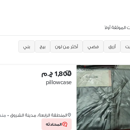
الموثقة أولاً
يت
أزرق
فضي
أكثر من لون
بيج
بني
1,800 ج.م
pillowcase
المنطقة الرابعة، مدينة الشروق
•
منذ 2 أي
المحادثه