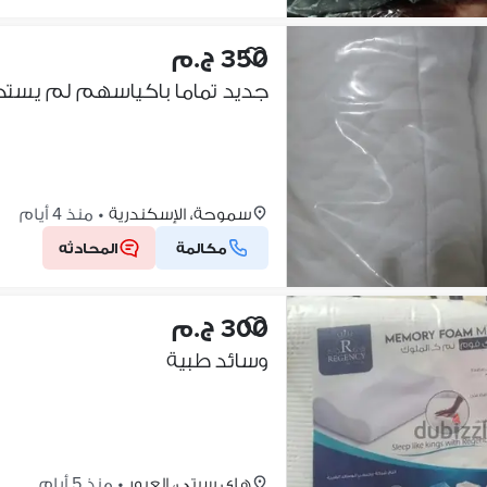
350 ج.م
جديد تماما باكياسهم لم يستخدموا
سموحة، الإسكندرية
•
منذ 4 أيام
مكالمة
المحادثه
300 ج.م
وسائد طبية
هاي سيتي، العبور
•
منذ 5 أيام