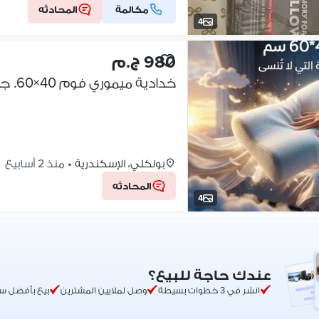
مكالمة
المحادثه
4
980 ج.م
خدادية ميموري فوم 40×60. جميع المحافظات
بولكلي، الإسكندرية
•
منذ 2 أسابيع
المحادثه
4
عندك حاجة للبيع؟
انشر في 3 خطوات بسيطة
وصل لملايين المشترين
بيع بأفضل س