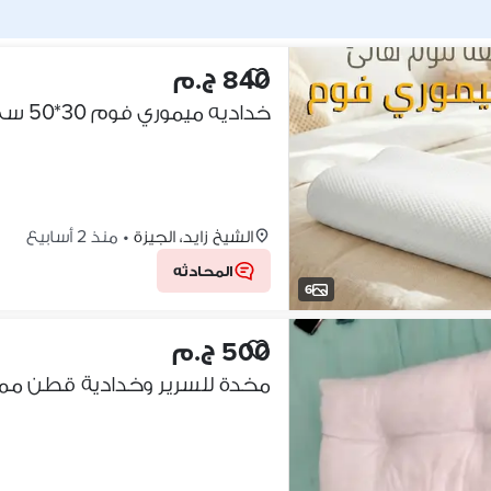
840 ج.م
خداديه ميموري فوم 30*50 سم. جميع المحافظات
الشيخ زايد، الجيزة
•
منذ 2 أسابيع
المحادثه
6
500 ج.م
مخدة للسرير وخدادية قطن ممتا