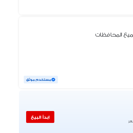
مستخدم موثق
ابدأ البيع
عر