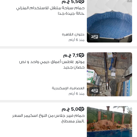
5,500 ج.م
حمام سباحة متنقل للاستخدام المنزلي
بحالة جيدة جدا
حلوان، القاهرة
2
منذ 6 أيام
7,150 ج.م
موتور غاطس أعماق ديمي واحد و نص
حصان جديد
العصافرة، الإسكندرية
4
منذ 6 أيام
5,000 ج.م
حمام فيبر جلاس من النوع اسكيمر السعر
بالمتر مسطح