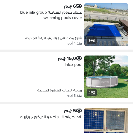
650 ج.م
غطاء حمام السباحه blue nile group
swimming pools cover
شارع مصطفى إبراهيم، النزهة الجديدة
9
منذ 4 أيام
15,000 ج.م
Intex pool
مدينة الرحاب، القاهرة الجديدة
4
منذ 5 أيام
500 ج.م
بلاط حمام السباحه و الديكور موزاييك