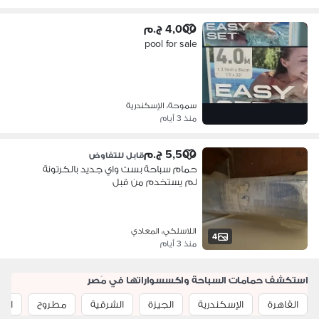
4,000 ج.م
pool for sale
سموحة، الإسكندرية
منذ 3 أيام
5,500 ج.م
قابل للتفاوض
حمام سباحة بست واي جديد بالكرتونة
لم يستخدم من قبل
اللاسلكي، المعادي
4
منذ 3 أيام
استكشف حمامات السباحة واكسسواراتها في مَصر
القاهرة
الإسكندرية
الجيزة
الشرقية
مطروح
الد