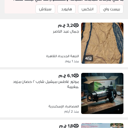
بيست واي
انتكس
هايورد
سبلاش
3,200 ج.م
جمال عبد الناصر
النزهة الجديدة، القاهرة
4
منذ 1 يوم
6,100 ج.م
موتور غاطس ميشيل شارب ٢ حصان مزود
بمفرمة
العصافرة، الإسكندرية
منذ 2 أيام
1,800 ج.م