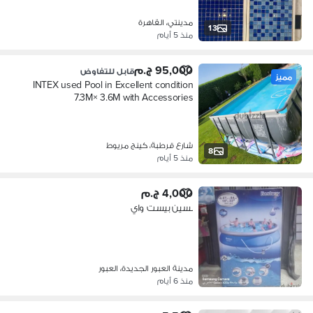
مدينتي، القاهرة
13
منذ 5 أيام
95,000 ج.م
قابل للتفاوض
مميز
INTEX used Pool in Excellent condition
7.3M× 3.6M with Accessories
شارع قرطبة، كينج مريوط
8
منذ 5 أيام
4,000 ج.م
بسين بيست واي
مدينة العبور الجديدة، العبور
منذ 6 أيام