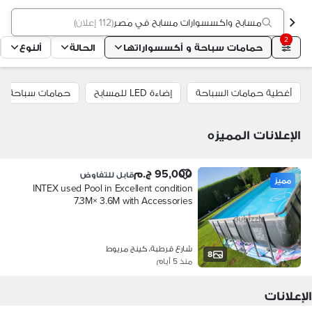
مسابح واكسسوارات مسابح في مَصر
(
112 إعلان
)
2
حمامات سباحة و أكسسواراتها
الحالة
ألنوع
أغطية حمامات السباحة
إضاءة LED للمسابح
حمامات سباحة قاب
الإعلانات المميزه
95,000 ج.م
قابل للتفاوض
مميز
INTEX used Pool in Excellent condition
7.3M× 3.6M with Accessories
شارع قرطبة، كينج مريوط
8
منذ 5 أيام
الإعلانات