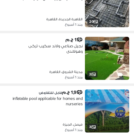
القاهرة الجديدة، القاهرة
20
منذ 1 أسبوع
150 ج.م
نجيل صناعي ولاند سكيب تركى
وهولاندى
مدينة الشروق، القاهرة
2
منذ 1 أسبوع
1,950 ج.م
قابل للتفاوض
inflatable pool applicable for homes and
nurseries
فيصل، الجيزة
3
منذ 1 أسبوع