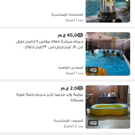
العصافرة، الإسكندرية
منذ 1 أسبوع
45,000 ج.م
حمام سباحة intex مقاس ٥,٤٩متر طول
في ٢,٧٤مترعرض في ١,٣٣متر ارتفاع .
المعادي، القاهرة
3
منذ 1 أسبوع
2,000 ج.م
عوامة وارد فرنسا اكبر حجم خامة قوية
وممتازة
السيوف، الإسكندرية
2
منذ 2 أسابيع