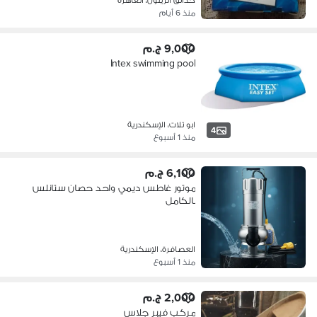
منذ 6 أيام
9,000 ج.م
Intex swimming pool
ابو تلات، الإسكندرية
4
منذ 1 أسبوع
6,100 ج.م
موتور غاطس ديمي واحد حصان ستانلس
بالكامل
العصافرة، الإسكندرية
منذ 1 أسبوع
2,000 ج.م
مركب فيبر جلاس