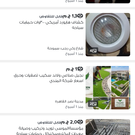
منذ 1 أسبوع
1,300 ج.م
قابل للتفاوض
كشاف هايورد أمريكي ٣٠٠وات حمامات
سباحه
شارع زكي رجب، سموحة
4
منذ 1 أسبوع
150 ج.م
نجيل صناعي ولاند سكيب تصفيات وحرق
اسعار شركة المندي
مدينة نصر، القاهرة
2
منذ 1 أسبوع
2,000 ج.م
قابل للتفاوض
مؤسسةالموسى توريد وتركيب وصيانة
معدات اليكتروميكنكال حمامات سباحة