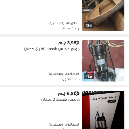
حدائق الاهرام، الجيزة
2
منذ 1 أسبوع
3,950 ج.م
موتور غاطس boosh تلاتربع حصان
العصافرة، الإسكندرية
7
منذ 1 أسبوع
6,800 ج.م
غاطس ماجيك 2 حصان
العصافرة، الإسكندرية