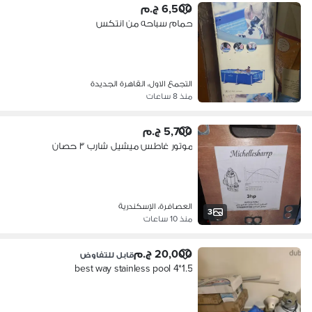
6,500 ج.م
حمام سباحه من انتكس
التجمع الاول، القاهرة الجديدة
منذ 8 ساعات
5,700 ج.م
موتور غاطس ميشيل شارب ٣ حصان
العصافرة، الإسكندرية
3
منذ 10 ساعات
20,000 ج.م
قابل للتفاوض
best way stainless pool 4*1.5