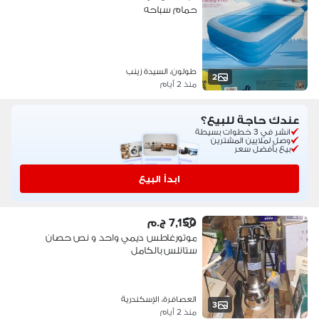
حمام سباحه
طولون، السيدة زينب
2
منذ 2 أيام
عندك حاجة للبيع؟
انشر في 3 خطوات بسيطة
وصل لملايين المشترين
بيع بأفضل سعر
ابدأ البيع
7,150 ج.م
موتورغاطس ديمي واحد و نص حصان
ستانلس بالكامل
العصافرة، الإسكندرية
3
منذ 2 أيام