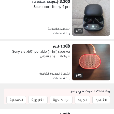
3,300 ج.م
قابل للتفاوض
Sound core liberty 4 pro
مسطرد، القليوبية
6
منذ 4 ساعات
1,300 ج.م
Sony srs xb01 portable ( mini ) speaker
سماعة سبيكر سوني
القاهرة الجديدة، القاهرة
5
منذ 4 ساعات
مشغلات الصوت في مَصر
القاهرة
الجيزة
الإسكندرية
القليوبية
الدقهلية
ا