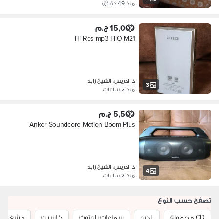
منذ 49 دقائق
15,000 ج.م
Hi-Res mp3 FiiO M21
ذا ادريس، الشيخ زايد
3
منذ 2 ساعات
5,500 ج.م
Anker Soundcore Motion Boom Plus
ذا ادريس، الشيخ زايد
4
منذ 2 ساعات
تصفح حسب النوع
CD محمولة
راديو
سماعات بلوتوث
كاسيت
مشغلات MP3