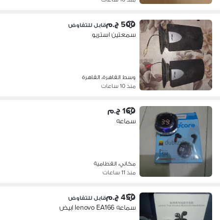
500 ج.م
قابل للتفاوض
سمعتين استريو
وسط القاهرة، القاهرة
منذ 10 ساعات
160 ج.م
سماعه
مكاني، القطامية
منذ 11 ساعات
450 ج.م
قابل للتفاوض
سماعه lenovo EA166 ابيض