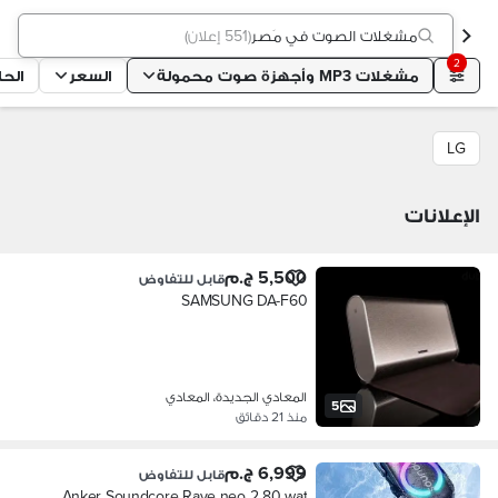
مشغلات الصوت في مَصر
(
551 إعلان
)
2
مشغلات MP3 وأجهزة صوت محمولة
السعر
الحا
LG
الإعلانات
5,500 ج.م
قابل للتفاوض
SAMSUNG DA-F60
المعادي الجديدة، المعادي
5
منذ 21 دقائق
6,999 ج.م
قابل للتفاوض
Anker Soundcore Rave neo 2 80 wat