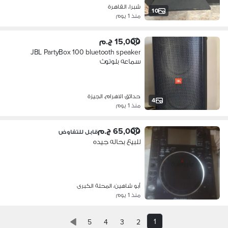
شبرا، القاهرة
10
منذ 1 يوم
15,000 ج.م
JBL PartyBox 100 bluetooth speaker
سماعه بلوتوث
حدائق الاهرام، الجيزة
4
منذ 1 يوم
65,000 ج.م
قابل للتفاوض
للبيع بحاله جيده
أبو شاهين، المحلة الكبرى
منذ 1 يوم
1
5
4
3
2