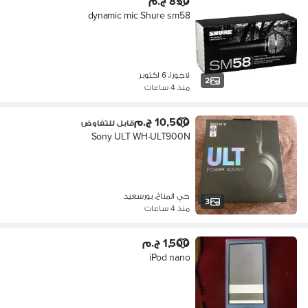
850 ج.م
dynamic mic Shure sm58
لاجورا، 6 اكتوبر
2
منذ 4 ساعات
10,500 ج.م
قابل للتفاوض
Sony ULT WH-ULT900N
حي المناخ، بورسعيد
3
منذ 4 ساعات
1,500 ج.م
iPod nano