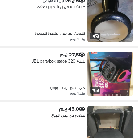
500 ج.م
قابل للتفاوض
طبلة استعمال شهرين فقط
التجمع الخامس، القاهرة الجديدة
3
منذ 1 يوم
27,500 ج.م
للبيع JBL partybox stage 320
حي السويس، السويس
2
منذ 1 يوم
45,000 ج.م
طقم دي جي للبيع