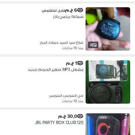
600 ج.م
قابل للتفاوض
سماعه ريدمي بادز
شارع سيد السيد حماده، المرج
3
منذ 19 ساعات
150 ج.م
مشغل MP3 صغير الحجم جديد
حي السويس، السويس
منذ 19 ساعات
30,000 ج.م
JBL PARTY BOX CLUB 120