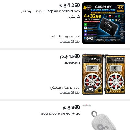
4,250 ج.م
Carplay Android box اندرويد بوكس
كاربلاي
غرب سوميد، 6 اكتوبر
9
منذ 21 ساعات
1,500 ج.م
speakers
اوبن اير مول، مدينتي
3
منذ 21 ساعات
800 ج.م
soundcore select 4 go