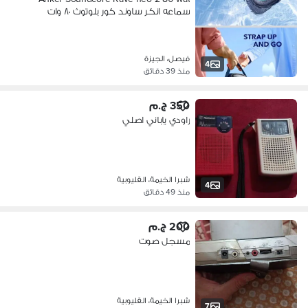
سماعه انكر ساوند كور بلوتوث ٨٠ وات
فيصل، الجيزة
4
منذ 39 دقائق
350 ج.م
راودي ياباني اصلي
شبرا الخيمة، القليوبية
4
منذ 49 دقائق
200 ج.م
مسجل صوت
شبرا الخيمة، القليوبية
7