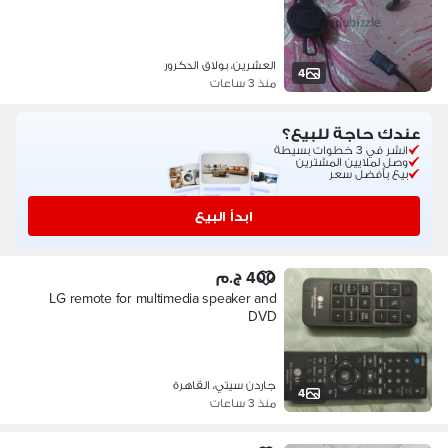
العشرين، بولاق الدكرور
4
منذ 3 ساعات
عندك حاجة للبيع؟
انشر في 3 خطوات بسيطة
وصل لملايين المشترين
بيع بأفضل سعر
ابدأ البيع
400 ج.م
LG remote for multimedia speaker and
DVD
جاردن سيتي، القاهرة
4
منذ 3 ساعات