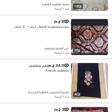
وسط القاهرة، القاهرة
13
منذ 1 أسبوع
800 ج.م
جوده مستورده الطول ٤ متر × ١٤٠ عرض
حي الشرق، بورسعيد
3
منذ 1 أسبوع
24,000 ج.م
قابل للتفاوض
French oubison
التجمع الخامس، القاهرة الجديدة
4
منذ 1 أسبوع
300 ج.م