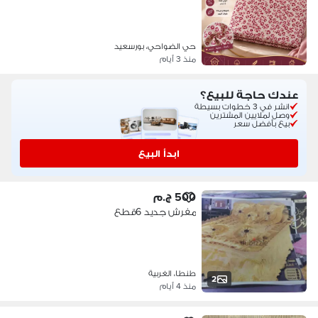
حي الضواحي، بورسعيد
منذ 3 أيام
عندك حاجة للبيع؟
انشر في 3 خطوات بسيطة
وصل لملايين المشترين
بيع بأفضل سعر
ابدأ البيع
500 ج.م
مفرش جديد 6قطع
طنطا، الغربية
2
منذ 4 أيام