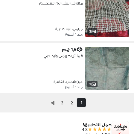
مفارش نيش لم تستخدم
ميامي، الإسكندرية
3
منذ 1 أسبوع
1,500 ج.م
قماش حريمى وارد دبي
عين شمس، القاهرة
2
منذ 1 أسبوع
1
3
2
حمّل التطبيق!
4.8
مصر