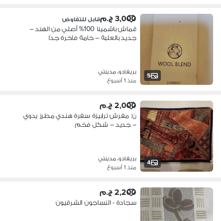
3,000 ج.م
قابل للتفاوض
قماش باشمينا 100% أصلي من الهند –
جديد بالعلبة – خامة فاخرة جدًا
بريفادو، مدينتي
5
منذ 1 أسبوع
2,000 ج.م
ن: مفرش ترابيزة سفرة هندي مطرز يدوي
– جديد – شكل فخم
بريفادو، مدينتي
4
منذ 1 أسبوع
2,200 ج.م
سجادة - النساجون الشرقيون