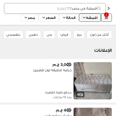
اقمشة في مَصر
(
113 إعلان
)
2
اقمشه
الحالة
السعر
مصر
أكثر من لون
بيج
ابيض
بني
ذهبي
بنفسجي
الإعلانات
3,000 ج.م
جزامه قطيفه لون شامبين
حدائق القبة، القاهرة
4
منذ 13 ساعات
400 ج.م
مفرش سفره كبير