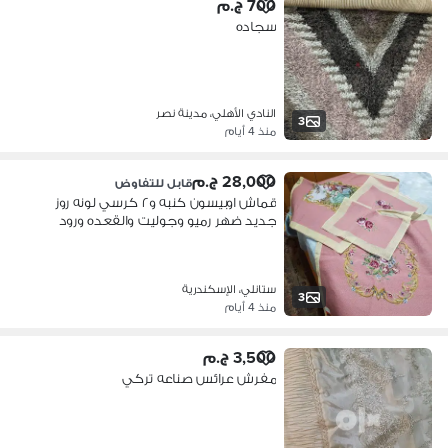
700 ج.م
سجاده
النادي الأهلي، مدينة نصر
3
منذ 4 أيام
28,000 ج.م
قابل للتفاوض
قماش اوبيسون كنبه و٢ كرسي لونه روز
جديد ضهر رميو وجوليت والقعده ورود
ستانلي، الإسكندرية
3
منذ 4 أيام
3,500 ج.م
مفرش عرائس صناعه تركي