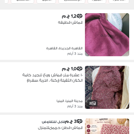
1,200 ج.م
قماش قطيفه
القاهرة الجديدة، القاهرة
منذ 3 أيام
1,000 ج.م
١٠ عشرة متر قماش وربع تنجيد خامة
الكتان الثقيلة (ركنة ، انترية ،سفرة)
مدينة المنيا، المنيا
2
منذ 3 أيام
350 ج.م
قابل للتفاوض
قماش قطن حريمىللمنزل