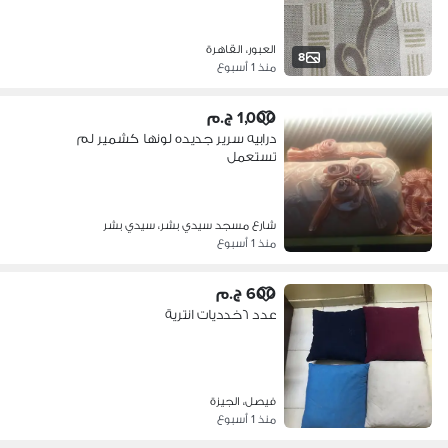
العبور، القاهرة
8
منذ 1 أسبوع
1,000 ج.م
درابيه سرير جديده لونها كشمير لم
تستعمل
شارع مسجد سيدي بشر، سيدي بشر
منذ 1 أسبوع
600 ج.م
عدد ٦خدديات انترية
فيصل، الجيزة
منذ 1 أسبوع