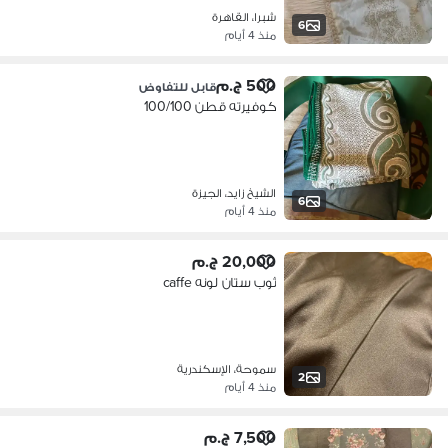
شبرا، القاهرة
6
منذ 4 أيام
500 ج.م
قابل للتفاوض
كوفيرته قطن 100/100
الشيخ زايد، الجيزة
6
منذ 4 أيام
20,000 ج.م
ثوب ستان لونه caffe
سموحة، الإسكندرية
2
منذ 4 أيام
7,500 ج.م