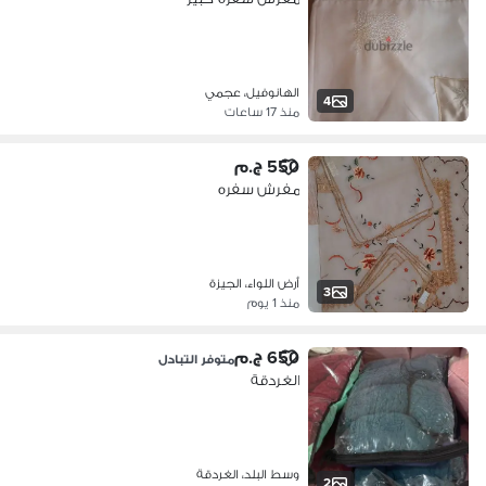
الهانوفيل، عجمي
4
منذ 17 ساعات
550 ج.م
مفرش سفره
أرض اللواء، الجيزة
3
منذ 1 يوم
650 ج.م
متوفر التبادل
الغردقة
وسط البلد، الغردقة
2