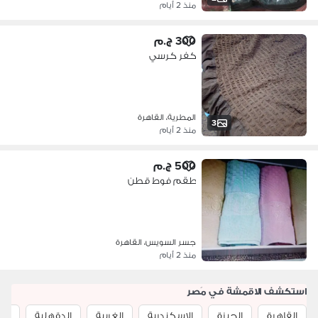
منذ 2 أيام
300 ج.م
كفر كرسي
المطرية، القاهرة
3
منذ 2 أيام
500 ج.م
طقم فوط قطن
جسر السويس، القاهرة
منذ 2 أيام
استكشف الاقمشة في مَصر
القاهرة
الجيزة
الإسكندرية
الغربية
الدقهلية
بور