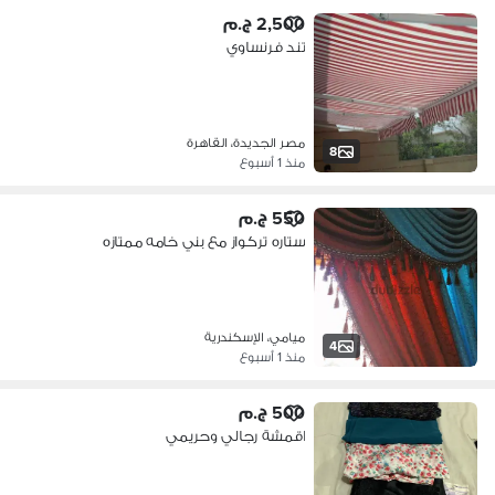
2,500 ج.م
تند فرنساوي
مصر الجديدة، القاهرة
8
منذ 1 أسبوع
550 ج.م
ستاره تركواز مع بني خامه ممتازه
ميامي، الإسكندرية
4
منذ 1 أسبوع
500 ج.م
اقمشة رجالي وحريمي