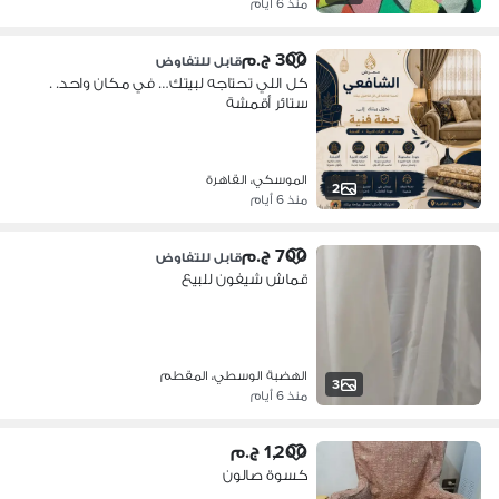
منذ 6 أيام
300 ج.م
قابل للتفاوض
كل اللي تحتاجه لبيتك… في مكان واحد. .
ستائر أقمشة
الموسكي، القاهرة
2
منذ 6 أيام
700 ج.م
قابل للتفاوض
قماش شيفون للبيع
الهضبة الوسطي، المقطم
3
منذ 6 أيام
1,200 ج.م
كسوة صالون