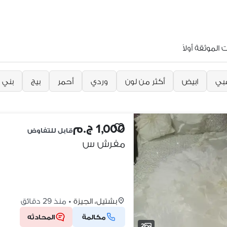
الموثقة أولاً
بي
ابيض
أكثر من لون
وردي
أحمر
بيج
بني
1,000 ج.م
قابل للتفاوض
مفرش س
بشتيل، الجيزة
•
منذ 29 دقائق
مكالمة
المحادثه
2