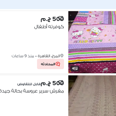
500 ج.م
كوفرته أطفال
المرج، القاهرة
•
منذ 9 ساعات
المحادثه
4
500 ج.م
قابل للتفاوض
مفرش سرير عروسة بحالة جيدة 