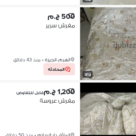
500 ج.م
مفرش سرير
الهرم، الجيزة
•
منذ 43 دقائق
المحادثه
2
1,200 ج.م
قابل للتفاوض
مفرش عروسة
الملأة، دار السلام
•
منذ 50 دقائق