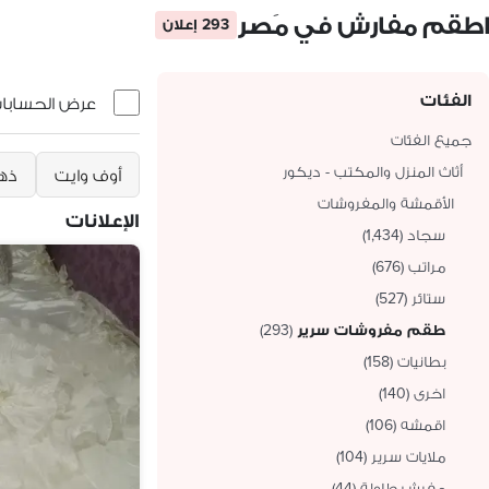
اطقم مفارش في مَصر
293 إعلان
الفئات
عرض الحسابات 
جميع الفئات
أثاث المنزل والمكتب - ديكور
أوف وايت
ذه
الأقمشة والمفروشات
الإعلانات
سجاد
(
1,434
)
مراتب
(
676
)
ستائر
(
527
)
طقم مفروشات سرير
(
293
)
بطانيات
(
158
)
اخرى
(
140
)
اقمشه
(
106
)
ملايات سرير
(
104
)
مفرش طاولة
(
44
)