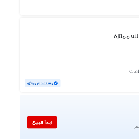
ه ممتازة
مستخدم موثق
ابدأ البيع
عر