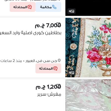
مكالمة
المحادثه
6
7,000 ج.م
بطاطين كورى اصلية وارد السعو
جى سى فى، العبور
•
منذ 2 ساعات
المحادثه
4
1,200 ج.م
مفرش سرير