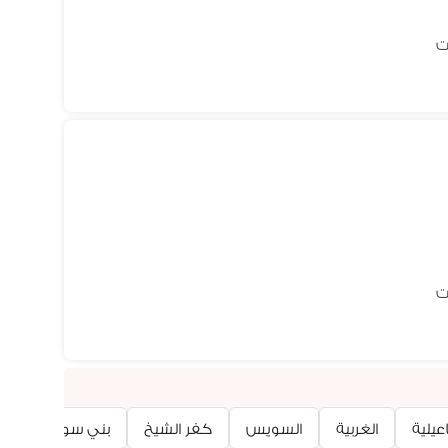
عيلية
الغربية
السويس
كفر الشيخ
بني سويف
ب