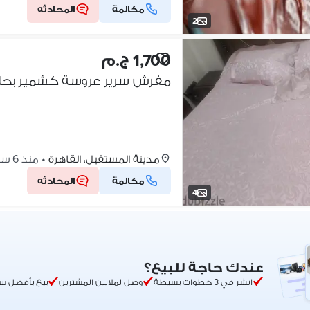
مكالمة
المحادثه
2
1,700 ج.م
مفرش سرير عروسة كشمير بحالت
مدينة المستقبل، القاهرة
•
منذ 6 ساعات
مكالمة
المحادثه
4
عندك حاجة للبيع؟
انشر في 3 خطوات بسيطة
وصل لملايين المشترين
بيع بأفضل س