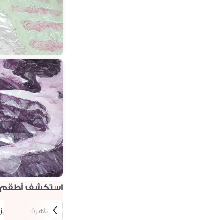
وردي (26)
أحمر (18)
بيج (16)
بني (10)
متاح جميع الألوان (9)
بنفسجي (7)
أزرق (6)
فضي (5)
شفاف (1)
أصفر (1)
استكشف أطقم مف
القاهرة
الجيز