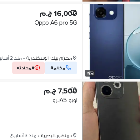
16,000 ج.م
Oppo A6 pro 5G
محرّم بيك، الإسكندرية
•
منذ 2 أسابيع
مكالمة
المحادثه
2
7,500 ج.م
اوبو A5برو
دمنهور، البحيرة
•
منذ 3 أسابيع