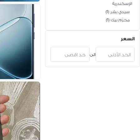
الإسكندرية
سيدي بشر
(
1
)
محرّم بيك
(
1
)
السعر
الى