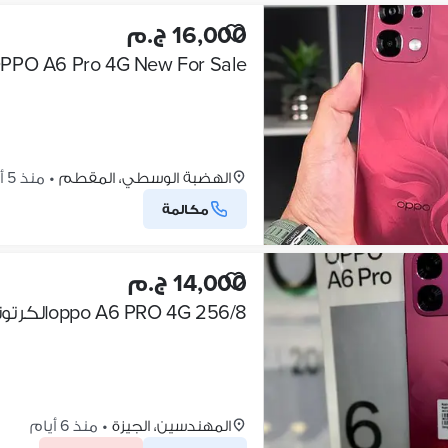
16,000 ج.م
OPPO A6 Pro 4G New For Sale . . . جهاز اوبو A6 Pro 4G جديد لل
الهضبة الوسطي، المقطم
•
منذ 5 أيام
مكالمة
14,000 ج.م
oppo A6 PRO 4G 256/8الكرتونة كاملة
المهندسين، الجيزة
•
منذ 6 أيام