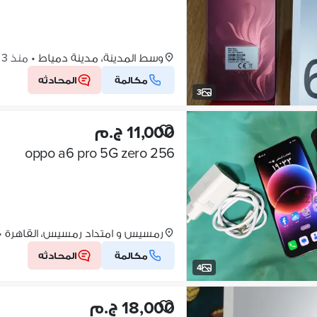
وسط المدينة، مدينة دمياط
•
منذ 3 أيام
مكالمة
المحادثه
3
11,000 ج.م
oppo a6 pro 5G zero 256
رمسيس و امتداد رمسيس، القاهرة
•
مكالمة
المحادثه
4
18,000 ج.م