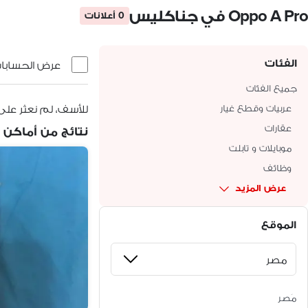
Oppo A Pro في جناكليس
0 أعلانات
الفئات
عرض الحسابات 
جميع الفئات
عربيات وقطع غيار
للأسف، لم نعثر على
عقارات
نتائج من أماكن 
موبايلات و تابلت
وظائف
عرض المزيد
الموقع
مَصر