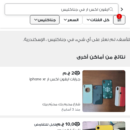
ايفون اكس ار في جناكليس
2
كل الفئات
السعر
جناكليس
للأسف، لم نعثر على أي شيء في جناكليس ، الإسكندرية.
نتائج من أماكن أخرى
200 ج.م
جرابات ايفون اكس ار iphone xr
شارع محرم بك، محرّم بيك
منذ 3 أسابيع
10,000 ج.م
قابل للتفاوض