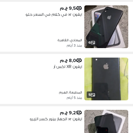
9,500 ج.م
ايفون xr في كلام في السعر حلو
المعادي، القاهرة
6
منذ 3 أيام
8,000 ج.م
ايفون XR اكس آر
المطبعة، الهرم
5
منذ 5 أيام
9,250 ج.م
ايفون xr الجهاز بينور كسر الزيرو