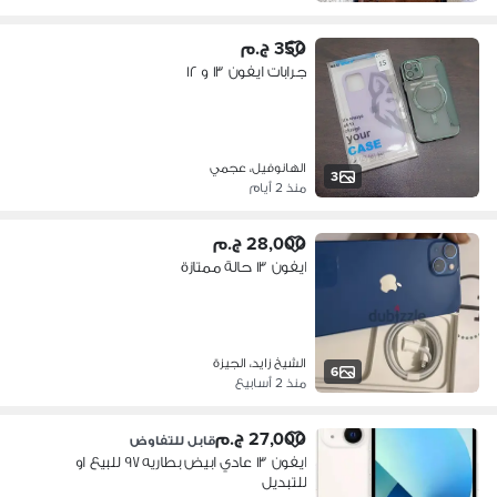
350 ج.م
جرابات ايفون ١٣ و ١٢
الهانوفيل، عجمي
3
منذ 2 أيام
28,000 ج.م
ايفون ١٣ حالة ممتازة
الشيخ زايد، الجيزة
6
منذ 2 أسابيع
27,000 ج.م
قابل للتفاوض
ايفون ١٣ عادي ابيض بطاريه ٩٧ للبيع او
للتبديل