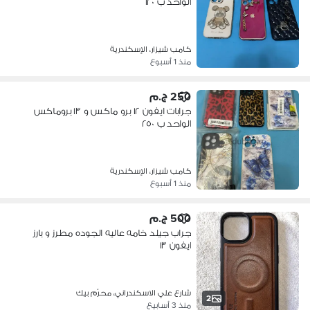
الواحد ب ١٢٠
كامب شيزار، الإسكندرية
منذ 1 أسبوع
250 ج.م
جرابات ايفون ١٢ برو ماكس و ١٣ بروماكس
الواحد ب ٢٥٠
كامب شيزار، الإسكندرية
منذ 1 أسبوع
500 ج.م
جراب جيلد خامه عاليه الجوده مطرز و بارز
ايفون ١٣
شارع علي الاسكندراني، محرّم بيك
2
منذ 3 أسابيع