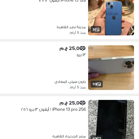
iPhone 13 128 ايفون ١٣ ١٢٨
مدينة نصر، القاهرة
3
منذ 5 أيام
25,000 ج.م
١٣ برو
بارون سيتى، المعادي
10
منذ 5 أيام
25,000 ج.م
iPhone 13 pro 256 | أيفون ١٣ برو ٢٥٦
مصر الجديدة، القاهرة
10