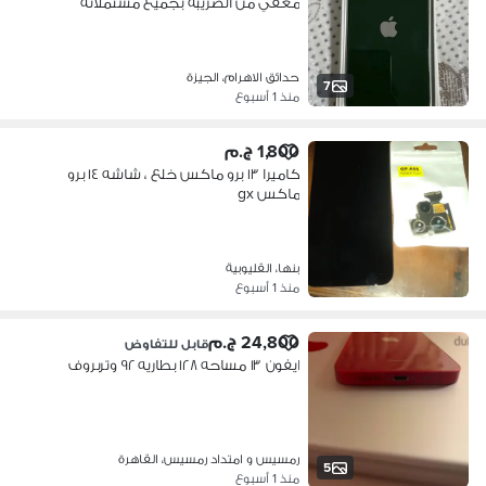
معفي من الضريبه بجميع مشتملاته
حدائق الاهرام، الجيزة
7
منذ 1 أسبوع
1,800 ج.م
كاميرا ١٣ برو ماكس خلع ، شاشه ١٤ برو
ماكس gx
بنها، القليوبية
منذ 1 أسبوع
24,800 ج.م
قابل للتفاوض
ايفون ١٣ مساحه ١٢٨ بطاريه ٩٢ وتربروف
رمسيس و امتداد رمسيس، القاهرة
5
منذ 1 أسبوع