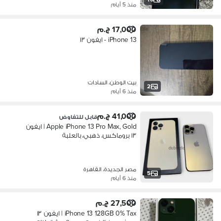
منذ 5 أيام
17,000 ج.م
iPhone 13 - ايفون ١٣
بيت الوطن، السادات
2
منذ 6 أيام
41,000 ج.م
قابل للتفاوض
Apple iPhone 13 Pro Max, Gold | ايفون
١٣ بروماكس، ذهبي، بالعلبة
مصر الجديدة، القاهرة
5
منذ 6 أيام
27,500 ج.م
iPhone 13 128GB 0% Tax | ايفون ١٣