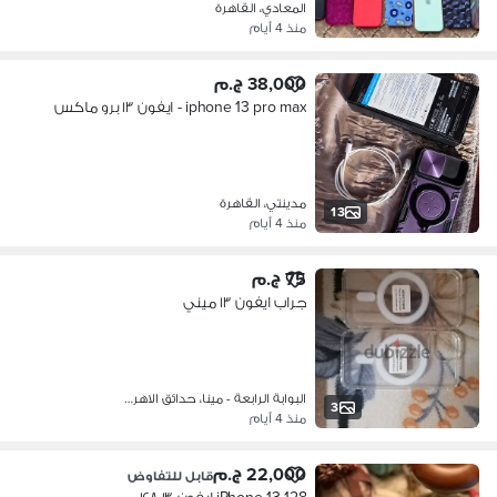
المعادي، القاهرة
منذ 4 أيام
38,000 ج.م
iphone 13 pro max - ايفون ١٣ برو ماكس
مدينتي، القاهرة
13
منذ 4 أيام
75 ج.م
جراب ايفون ١٣ ميني
البوابة الرابعة - مينا، حدائق الاهر…
3
منذ 4 أيام
22,000 ج.م
قابل للتفاوض