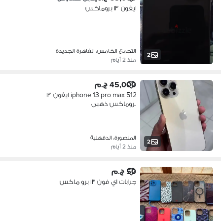
ايفون ١٣ بروماكس
التجمع الخامس، القاهرة الجديدة
2
منذ 2 أيام
45,000 ج.م
iphone 13 pro max 512 ايفون ١٣
بروماكس ذهبى
المنصورة، الدقهلية
2
منذ 2 أيام
50 ج.م
جرابات اي فون ١٣ برو ماكس