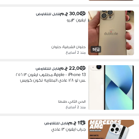
30,000 ج.م
قابل للتفاوض
ايفون ١٣برو
حلوان الشرقية، حلوان
5
منذ 2 أسابيع
22,000 ج.م
قابل للتفاوض
Apple - iPhone 13 مطلوب ايفون ١٣ ٢٥٦
بس لو ١٢٨ عادي البطاريه تكون كويس
الحي الثاني، طنطا
منذ 2 أسابيع
175 ج.م
قابل للتفاوض
جراب ايفون ١٣ عادي