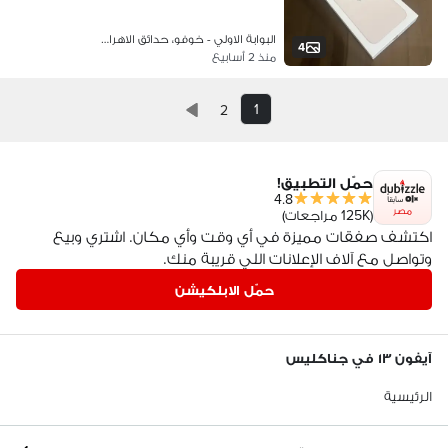
البوابة الاولي - خوفو، حدائق الاهرا…
4
منذ 2 أسابيع
1
2
حمّل التطبيق!
4.8
مصر
(125K مراجعات)
اكتشف صفقات مميزة في أي وقت وأي مكان. اشتري وبيع
وتواصل مع آلاف الإعلانات اللي قريبة منك.
حمّل الابلكيشن
آيفون ١٣ في جناكليس
الرئيسية