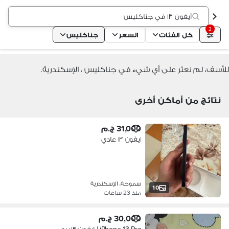
آيفون ١٣ في جناكليس
2
كل الفئات
السعر
جناكليس
للأسف، لم نعثر على أي شيء في جناكليس ، الإسكندرية.
نتائج من أماكن أخرى
31,000 ج.م
ايفون ١٣ عادي
سموحة، الإسكندرية
10
منذ 23 ساعات
30,000 ج.م