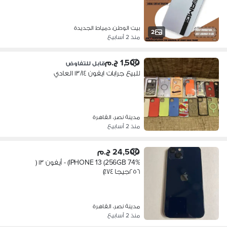
بيت الوطن، دمياط الجديدة
2
منذ 2 أسابيع
1,500 ج.م
قابل للتفاوض
للبيع جرابات ايفون ١٣/١٤ العادي
مدينة نصر، القاهرة
منذ 2 أسابيع
24,500 ج.م
IPHONE 13 (256GB 74%) - أيفون ١٣ (
٢٥٦جيجا ٧٤٪؜)
مدينة نصر، القاهرة
منذ 2 أسابيع