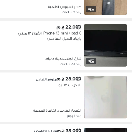
جسر السويس، القاهرة
4
منذ 2 ساعات
22,000 ج.م
iPhone 13 mini +ipad 6 ايفون ١٣ ميني
وايباد الجيل السادس
شارع الجلاء، مدينة دمياط
9
منذ 23 ساعات
28,000 ج.م
متوفر التبادل
للبدل ب ١٣ برو
التجمع الخامس، القاهرة الجديدة
منذ 1 يوم
38,000 ج.م
قابل للتفاوض