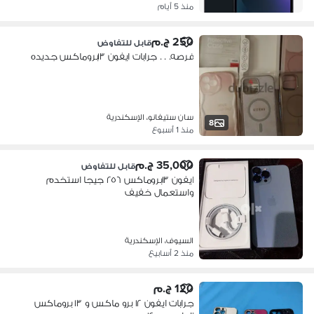
منذ 5 أيام
250 ج.م
قابل للتفاوض
فرصه. . . جرابات ايفون ١٣بروماكس جديده
سان ستيفانو، الإسكندرية
8
منذ 1 أسبوع
35,000 ج.م
قابل للتفاوض
ايفون ١٣بروماكس ٢٥٦ جيجا استخدم
واستعمال خفيف
السيوف، الإسكندرية
منذ 2 أسابيع
120 ج.م
جرابات ايفون ١٢ برو ماكس و ١٣ بروماكس