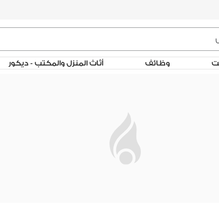
لت
وظائف
أثاث المنزل والمكتب - ديكور