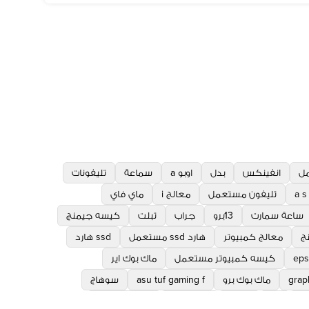
مل
انفينكس
بدل
اوبو a
سماعة
تليفونات
تليفون مستعمل
معالج i
ماي فاي
ساعة سمارت
13برو
جراب
تبلت
كيسه جيمنج
ج
معالج كمبيوتر
هارد ssd مستعمل
ssd هارد
ep
كيسه كمبيوتر مستعمل
ماك بوك اير
graph
ماك بوك برو
asu tuf gaming f
سوهاج
mo
قنا
تابليت
hp laptop
رامات كمبيوتر