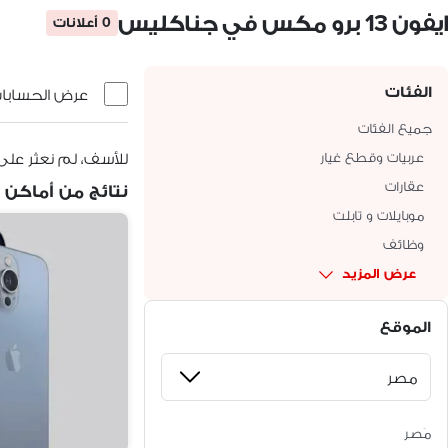
ايفون 13 برو مكس في جناكليس
0 أعلانات
الفئات
عرض الحسابات 
جميع الفئات
عربيات وقطع غيار
للأسف، لم نعثر على
عقارات
نتائج من أماكن 
موبايلات و تابلت
وظائف
عرض المزيد
الموقع
مَصر