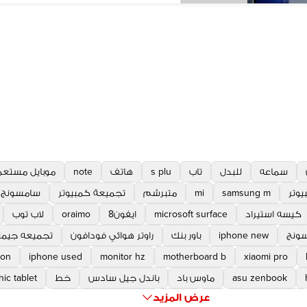
سماعه
للبدل
تاب
s plu
هاتف
note
موبايل مستع
يوتر
samsung m
mi
متبرشم
تجميعة كمبيوتر
سامسونج a s
كيسه استيراد
microsoft surface
ايفون8
oraimo
لاب توب
ونج
iphone new
باور بنك
راوتر هوائي فودافون
تجميعه جيمن
son
iphone used
monitor hz
motherboard b
xiaomi pro
asu zenbook
ماوس باد
باندل جيل سادس
خط
ic tablet
عرض المزيد
a motherboard
r i
ابسون
microsoft surface pro
nitor arm