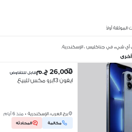
الموثقة أولاً
 أي شيء في جناكليس ، الإسكندرية.
أخرى
26,000 ج.م
قابل للتفاوض
ايفون 13برو مكس للبيع
برج العرب، الإسكندرية
•
منذ 6 أيام
مكالمة
المحادثه