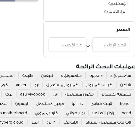
الإسكندرية
برج العرب
(
1
)
السعر
الى
عمليات البحث الرائجة
سامسونج a
oppo a
سامسونج s
تليفون
طابعة
انفنكس
شاحن
كيسه كمبيوتر
كمبيوتر مستعمل
ابو
anker
كومب
تجميعه كمبيوتر
تلفون مستعمل
ابل
asu vivobook
نوت
honer
تابلت هواوي
tp link
موبيل مستعمل
ايبسون
سمس
band
راوتر اتصالات
روتر هوائي
كارت ميموري
b motherboard
لاب توب مستعمل استيراد
الهواتف
١٣ برو
انكر
hyperx cloud
كيبورد ميكانيكال
asu laptop
mate pro
روتر i
link and co