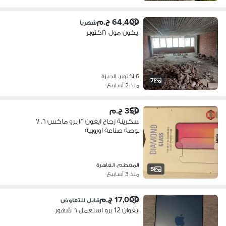
64,400 ج.م
شهرياً
ايكون مول ٦اكتوبر
6 اكتوبر، الجيزة
7
منذ 2 أسابيع
350 ج.م
سكرينة زجاج ايفون ١٢ برو ماكس ٦. ٧
بوصة صناعة اوروبية
المقطم، القاهرة
5
منذ 3 أسابيع
17,000 ج.م
قابل للتفاوض
ايفوان 12 برو استعمل ٦ شهور