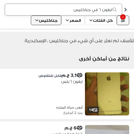
ايفون ٦ في جناكليس
2
كل الفئات
السعر
جناكليس
للأسف، لم نعثر على أي شيء في جناكليس ، الإسكندرية.
نتائج من أماكن أخرى
3,100 ج.م
قابل للتفاوض
ايفون ٦ بلس
أبهى حياة، المنتزه
14
منذ 2 أسابيع
600 ج.م