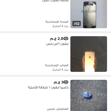
شاشه ايفون ٦بلس
المندرة، الإسكندرية
2
منذ 4 أسابيع
2,800 ج.م
ايفون ٦اس بلس
العوايد، الإسكندرية
منذ 4 أسابيع
300 ج.م
كاميرا ايفون ٦ شغالة الأصلية
الهانوفيل، عجمي