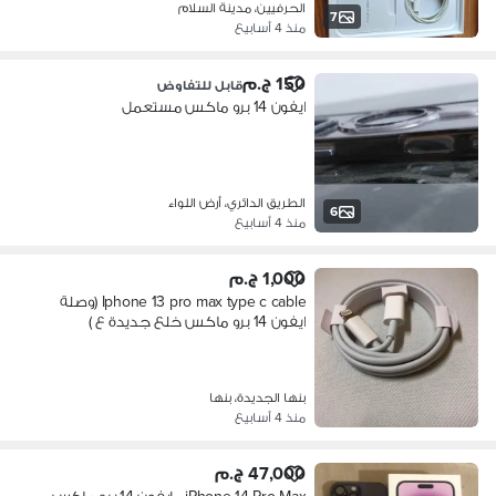
الحرفيين، مدينة السلام
7
منذ 4 أسابيع
150 ج.م
قابل للتفاوض
ايفون 14 برو ماكس مستعمل
الطريق الدائري، أرض اللواء
6
منذ 4 أسابيع
1,000 ج.م
Iphone 13 pro max type c cable (وصلة
ايفون 14 برو ماكس خلع جديدة ع )
بنها الجديدة، بنها
منذ 4 أسابيع
47,000 ج.م