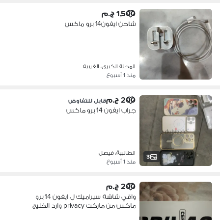
1,500 ج.م
شاحن ايفون14 برو ماكس
المحلة الكبرى، الغربية
منذ 1 أسبوع
200 ج.م
قابل للتفاوض
جراب ايفون 14 برو ماكس
الطالبية، فيصل
3
منذ 1 أسبوع
200 ج.م
واقي شاشة سيراميك ل ايفون 14 برو
ماكس من ماركت privacy وارد الخليج