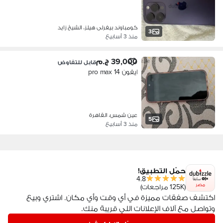
كومباوند بيفرلى هيلز، الشيخ زايد
3
منذ 3 أسابيع
39,000 ج.م
قابل للتفاوض
ايفون 14 pro max
عين شمس، القاهرة
5
منذ 3 أسابيع
حمّل التطبيق!
4.8
مصر
(125K مراجعات)
اكتشف صفقات مميزة في أي وقت وأي مكان. اشتري وبيع
وتواصل مع آلاف الإعلانات اللي قريبة منك.