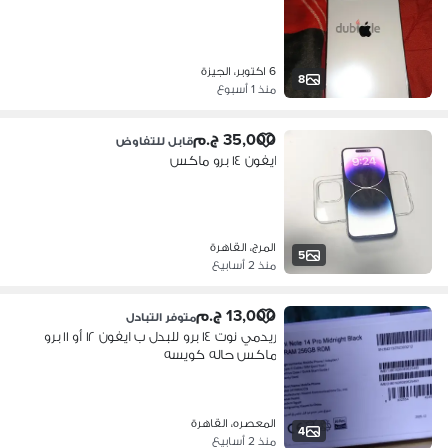
6 اكتوبر، الجيزة
8
منذ 1 أسبوع
35,000 ج.م
قابل للتفاوض
ايفون ١٤ برو ماكس
المرج، القاهرة
5
منذ 2 أسابيع
13,000 ج.م
متوفر التبادل
ريدمي نوت ١٤ برو للبدل ب ايفون ١٢ أو ١١ برو
ماكس حاله كويسه
المعصره، القاهرة
4
منذ 2 أسابيع