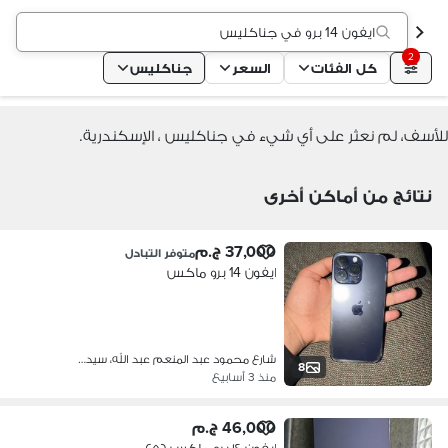
ايفون 14 برو في جناكليس
2
كل الفئات
السعر
جناكليس
للأسف، لم نعثر على أي شيء في جناكليس ، الإسكندرية.
نتائج من أماكن أخرى
37,000 ج.م
متوفر التبادل
ايفون 14 برو ماكس
شارع محمود عبد المنعم عبد الله، سيد…
8
منذ 3 أسابيع
46,000 ج.م