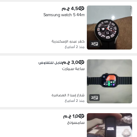
4,500 ج.م
Samsung watch 5 44m
كفر عبدو، الإسكندرية
3
منذ 2 أسابيع
3,000 ج.م
قابل للتفاوض
ساعه سمارت
شارع إسنا 1، العصافرة
2
منذ 2 أسابيع
1,000 ج.م
سامسونج