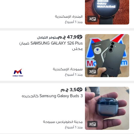
المندرة، الإسكندرية
3
منذ 1 أسبوع
47,999 ج.م
متوفر التبادل
SAMSUNG GALAXY S26 Plus ضمان
محلى
سموحة، الإسكندرية
3
منذ 1 أسبوع
3,500 ج.م
Samsung Galaxy Buds 3 كالجديده
مدينة انطونيادس، سموحة
2
منذ 1 أسبوع