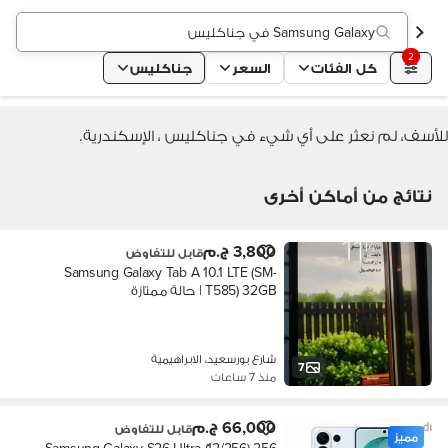
Samsung Galaxy في جناكليس
2
كل الفئات
السعر
جناكليس
للأسف، لم نعثر على أي شيء في جناكليس ، الإسكندرية.
نتائج من أماكن أخرى
3,800 ج.م
قابل للتفاوض
Samsung Galaxy Tab A 10.1 LTE (SM-
T585) 32GB | حالة ممتازة
شارع بورسعيد، الابراهيمية
7
منذ 7 ساعات
66,000 ج.م
قابل للتفاوض
مميز