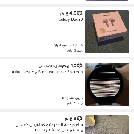
4,500 ج.م
Galaxy Buds3
شارع شعراوي، لوران
منذ 3 أيام
1,000 ج.م
قابل للتفاوض
Samsung active 2 screen محتاجه شاشه
مروج، سموحة
منذ 5 أيام
850 ج.م
ساعة بحالة الجديدة مفهاش اي خدوش
مستعملتش غير شهر بظبط