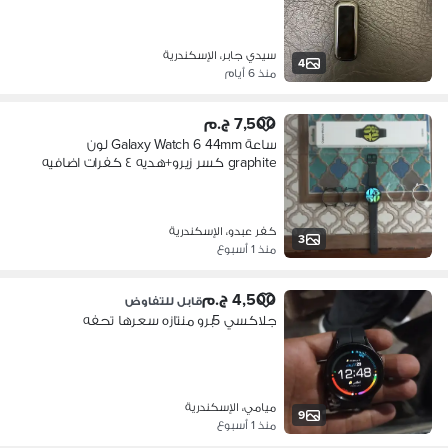
سيدي جابر، الإسكندرية
4
منذ 6 أيام
7,500 ج.م
ساعة Galaxy Watch 6 44mm لون
graphite كسر زيرو+هديه ٤ كفرات اضافيه
كفر عبدو، الإسكندرية
3
منذ 1 أسبوع
4,500 ج.م
قابل للتفاوض
جلاكسي 5برو منتازه سعرها تحفه
ميامي، الإسكندرية
9
منذ 1 أسبوع