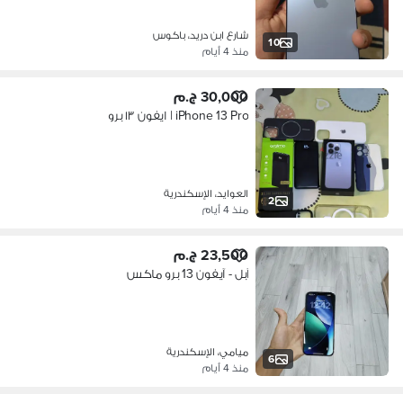
شارع ابن دريد، باكوس
10
منذ 4 أيام
30,000 ج.م
iPhone 13 Pro | ايفون ١٣ برو
العوايد، الإسكندرية
2
منذ 4 أيام
23,500 ج.م
آبل - آيفون 13 برو ماكس
ميامي، الإسكندرية
6
منذ 4 أيام