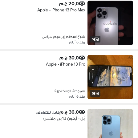
20,000 ج.م
Apple - iPhone 13 Pro Max
شارع اسكندر إبراهيم، ميامي
5
منذ 6 أيام
30,000 ج.م
Apple - iPhone 13 Pro
سموحة، الإسكندرية
5
منذ 6 أيام
36,000 ج.م
قابل للتفاوض
آبل - آيفون 13 برو ماكس