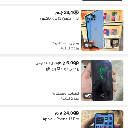
33,400 ج.م
آبل - آيفون 13 برو ماكس
ميامي، الإسكندرية
5
منذ 2 أسابيع
6,000 ج.م
قابل للتفاوض
ريدمي نوت 13 برو g5
العوايد، الإسكندرية
6
منذ 2 أسابيع
24,000 ج.م
Apple - iPhone 13 Pro