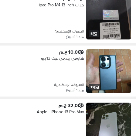
جراب ipad Pro M4 13 inch
الجمرك، الإسكندرية
5
منذ 1 أسبوع
10,000 ج.م
شاومي ريدمي نوت 13 برو
السيوف، الإسكندرية
12
منذ 1 أسبوع
32,000 ج.م
Apple - iPhone 13 Pro Max