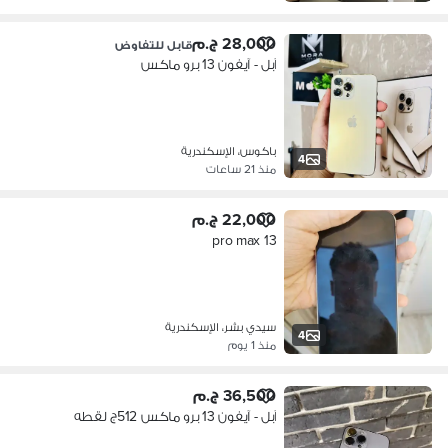
28,000 ج.م
قابل للتفاوض
آبل - آيفون 13 برو ماكس
باكوس، الإسكندرية
4
منذ 21 ساعات
22,000 ج.م
13 pro max
سيدي بشر، الإسكندرية
4
منذ 1 يوم
36,500 ج.م
آبل - آيفون 13 برو ماكس 512ج لقطه