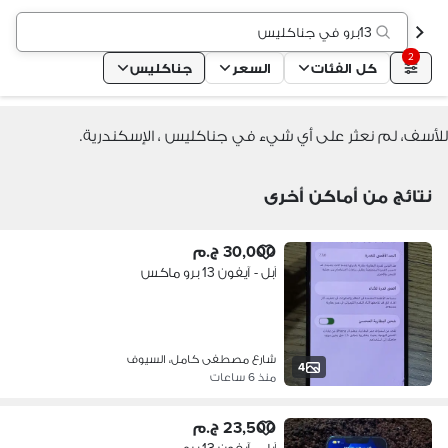
13برو في جناكليس
2
كل الفئات
السعر
جناكليس
للأسف، لم نعثر على أي شيء في جناكليس ، الإسكندرية.
نتائج من أماكن أخرى
30,000 ج.م
آبل - آيفون 13 برو ماكس
شارع مصطفى كامل، السيوف
4
منذ 6 ساعات
23,500 ج.م