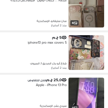
فرصه. . . جرابات ايفون ١٣بروماكس جديده
سان ستيفانو، الإسكندرية
8
منذ 2 أسابيع
500 ج.م
5 iphone13 pro max covers
شارع أبو بكر الصديق 1، السيوف
منذ 2 أسابيع
25,000 ج.م
قابل للتفاوض
Apple - iPhone 13 Pro
سيدي بشر، الإسكندرية
4