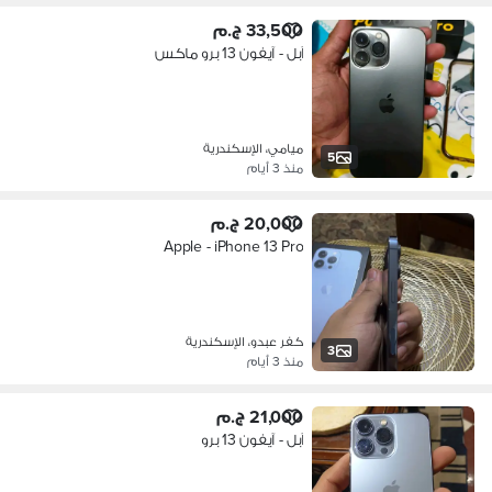
33,500 ج.م
آبل - آيفون 13 برو ماكس
ميامي، الإسكندرية
5
منذ 3 أيام
20,000 ج.م
Apple - iPhone 13 Pro
كفر عبدو، الإسكندرية
3
منذ 3 أيام
21,000 ج.م
آبل - آيفون 13 برو