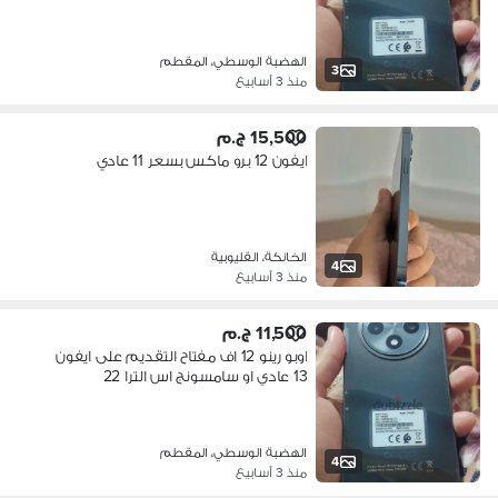
الهضبة الوسطي، المقطم
3
منذ 3 أسابيع
15,500 ج.م
ايفون 12 برو ماكس بسعر 11 عادي
الخانكة، القليوبية
4
منذ 3 أسابيع
11,500 ج.م
اوبو رينو 12 اف مفتاح التقديم على ايفون
13 عادي او سامسونج اس الترا 22
الهضبة الوسطي، المقطم
4
منذ 3 أسابيع