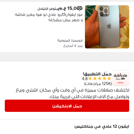
15,000 ج.م
متوفر التبادل
عوز ايفوان13برو عادي لو هوا مغير شاشه
و ضهر مش مشكله
قويسنا، المنوفية
منذ 4 أسابيع
حمّل التطبيق!
4.8
مصر
(125K مراجعات)
اكتشف صفقات مميزة في أي وقت وأي مكان. اشتري وبيع
وتواصل مع آلاف الإعلانات اللي قريبة منك.
حمّل الابلكيشن
ايفون 12 عادي في جناكليس