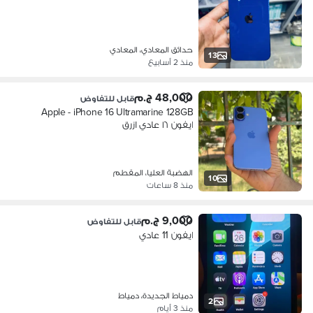
حدائق المعادي، المعادي
13
منذ 2 أسابيع
48,000 ج.م
قابل للتفاوض
Apple - iPhone 16 Ultramarine 128GB
ايفون ١٦ عادي ازرق
الهضبة العليا، المقطم
10
منذ 8 ساعات
9,000 ج.م
قابل للتفاوض
ايفون 11 عادي
دمياط الجديدة، دمياط
2
منذ 3 أيام