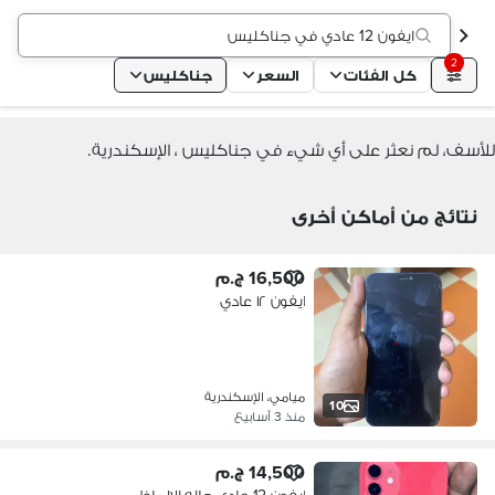
ايفون 12 عادي في جناكليس
2
كل الفئات
السعر
جناكليس
للأسف، لم نعثر على أي شيء في جناكليس ، الإسكندرية.
نتائج من أماكن أخرى
16,500 ج.م
ايفون ١٢ عادي
ميامي، الإسكندرية
10
منذ 3 أسابيع
14,500 ج.م