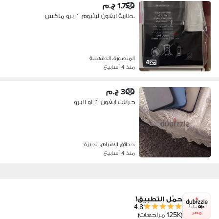
1,750 ج.م
بطارية ايفون ليثيوم ١٢ برو ماكس
المنصورة، الدقهلية
4
منذ 4 أسابيع
300 ج.م
جرابات ايفون ١٢ او١٢ برو
حدائق الاهرام، الجيزة
منذ 4 أسابيع
حمّل التطبيق!
4.8
مصر
(125K مراجعات)