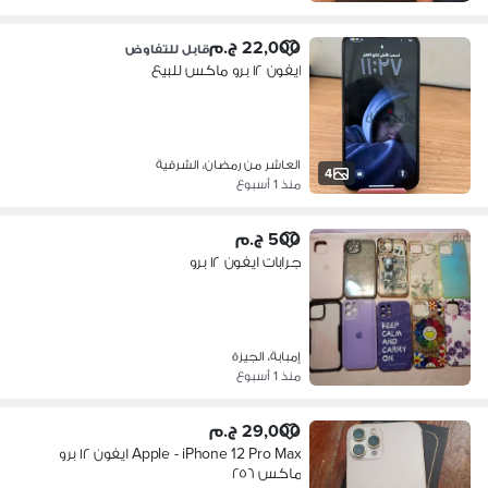
22,000 ج.م
قابل للتفاوض
ايفون ١٢ برو ماكس للبيع
العاشر من رمضان، الشرقية
4
منذ 1 أسبوع
500 ج.م
جرابات ايفون ١٢ برو
إمبابة، الجيزة
منذ 1 أسبوع
29,000 ج.م
Apple - iPhone 12 Pro Max ايفون ١٢ برو
ماكس ٢٥٦