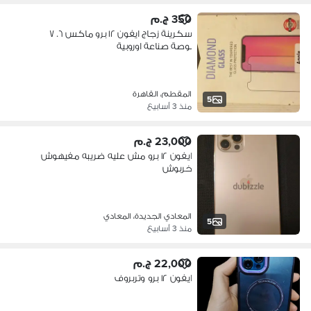
350 ج.م
سكرينة زجاج ايفون ١٢ برو ماكس ٦. ٧
بوصة صناعة اوروبية
المقطم، القاهرة
5
منذ 3 أسابيع
23,000 ج.م
ايفون ١٢ برو مش عليه ضريبه مفيهوش
خربوش
المعادي الجديدة، المعادي
5
منذ 3 أسابيع
22,000 ج.م
ايفون ١٢ برو وتربروف