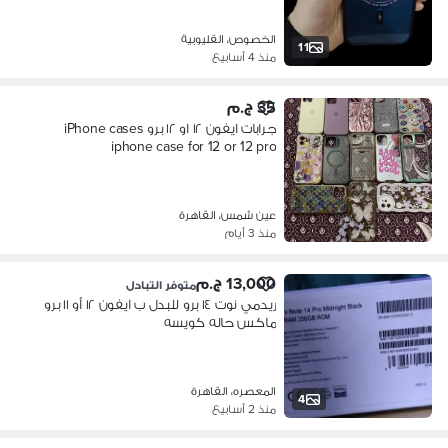
الخصوص، القليوبية
11
منذ 4 أسابيع
35 ج.م
جرابات ايفون ١٢ او ١٢ برو iPhone cases
iphone case for 12 or 12 pro
عين شمس، القاهرة
منذ 3 أيام
13,000 ج.م
متوفر التبادل
ريدمي نوت ١٤ برو للبدل ب ايفون ١٢ أو ١١ برو
ماكس حاله كويسه
المعصره، القاهرة
4
منذ 2 أسابيع