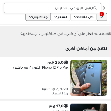
ايفون ١٢ برو في جناكليس
2
كل الفئات
السعر
جناكليس
للأسف، لم نعثر على أي شيء في جناكليس ، الإسكندرية.
نتائج من أماكن أخرى
25,000 ج.م
iPhone 12 Pro Max. ايفون ١٢ برو ماكس
العصافرة، الإسكندرية
4
منذ 2 أسابيع
17,000 ج.م