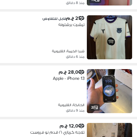
منذ 8 دقائق
250 ج.م
قابل للتفاوض
تيشرت برشلونه
شبرا الخيمة، القليوبية
منذ 6 دقائق
28,000 ج.م
Apple - iPhone 13
الخانكة، القليوبية
2
منذ 9 دقائق
12,000 ج.م
تلاجه كريازي ١٦ قدم نو فروست