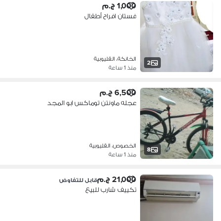
1,000 ج.م
فستان افراح أطفال
الخانكة، القليوبية
2
منذ 1 ساعة
6,500 ج.م
عجله ماونتن توماكس ابو المجد
الخصوص، القليوبية
8
منذ 1 ساعة
21,000 ج.م
قابل للتفاوض
تكييف شارب للبيع