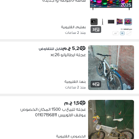
شاشة 55بوصه lg جديده
بهتيم، القليوبية
3
منذ 2 ساعات
5,200 ج.م
قابل للتفاوض
عجله ايطاليانو xc26
بنها، القليوبية
6
منذ 2 ساعات
1,500 ج.م
عجله للبيع ب 1500 المكان الخصوص
موقف الاتوبيس 01107196811
01003598126
الخصوص، القليوبية