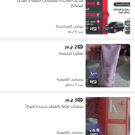
مكتب الوحدة للسفريات الليبية و شحن
البضائع
ميامي، الإسكندرية
3
منذ 6 أيام
250 ج.م
لوشن للجسم
مسطرد، القليوبية
8
منذ 3 دقائق
300 ج.م
منتجات عناية بالشعر جديدة للبيع"
مسطرد، القليوبية
15