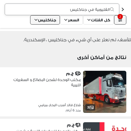
القليوبية في جناكليس
2
كل الفئات
السعر
جناكليس
للأسف، لم نعثر على أي شيء في جناكليس ، الإسكندرية.
نتائج من أماكن أخرى
50 ج.م
مكتب الوحدة لشحن البضائع و السفريات
الليبية
شارع قائد أسرب البحار، ميامي
3
منذ 6 أيام
51 ج.م