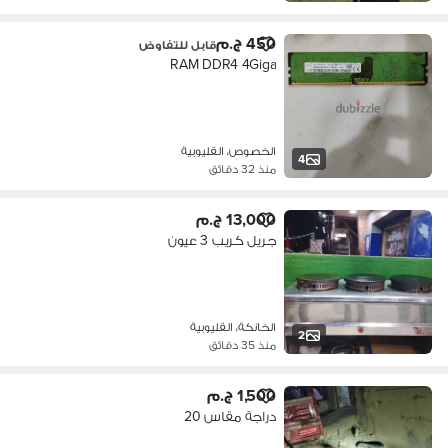
450 ج.م
قابل للتفاوض
RAM DDR4 4Giga
الخصوص، القليوبية
4
منذ 32 دقائق
13,000 ج.م
جريل كريب 3 عيون
الخانكة، القليوبية
2
منذ 35 دقائق
1,500 ج.م
دراجة مقاس 20