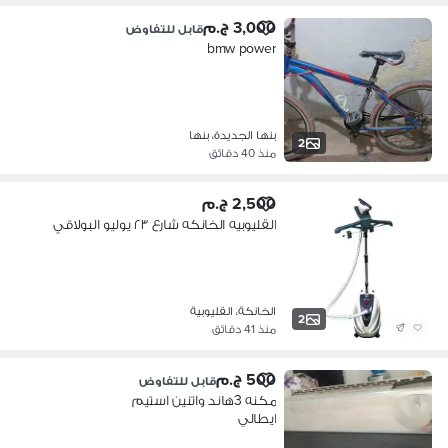
3,000 ج.م
قابل للتفاوض
bmw power
بنها الجديدة، بنها
2
منذ 40 دقائق
2,500 ج.م
القليوبيه الخانكه شارع ٢٣ يوليو البولاقي
الخانكة، القليوبية
2
منذ 41 دقائق
500 ج.م
قابل للتفاوض
مكنه 3هاند واتنين استيم
ايطالي