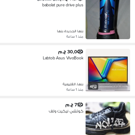
babolat pure drive plus
بنها الجديدة، بنها
منذ 1 ساعة
30,000 ج.م
Labtob Asus VivoBook
بنها، القليوبية
4
منذ 1 ساعة
750 ج.م
كوتشي نيكيت ولف