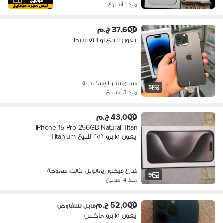
منذ 1 أسبوع
37,600 ج.م
ايفون للبيع او التقسيط
سيدي بشر، الإسكندرية
5
منذ 3 أسابيع
43,000 ج.م
iPhone 15 Pro 256GB Natural Titan -
ايفون ١٥ برو ٢٥٦ للبيع Titanium
شارع فيكتور إيمانويل الثالث، سموحة
9
منذ 4 أسابيع
52,000 ج.م
قابل للتفاوض
ايفون ١٥ برو ماكس