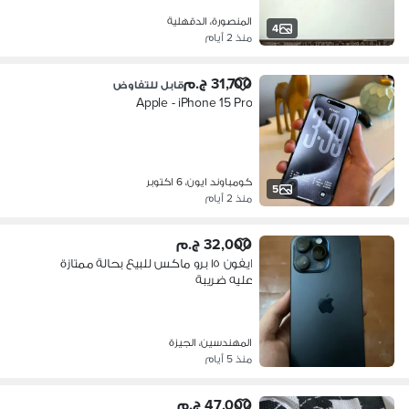
المنصورة، الدقهلية
4
منذ 2 أيام
31,700 ج.م
قابل للتفاوض
Apple - iPhone 15 Pro
كومباوند ايون، 6 اكتوبر
5
منذ 2 أيام
32,000 ج.م
ايفون ١٥ برو ماكس للبيع بحالة ممتازة
عليه ضريبة
المهندسين، الجيزة
منذ 5 أيام
47,000 ج.م