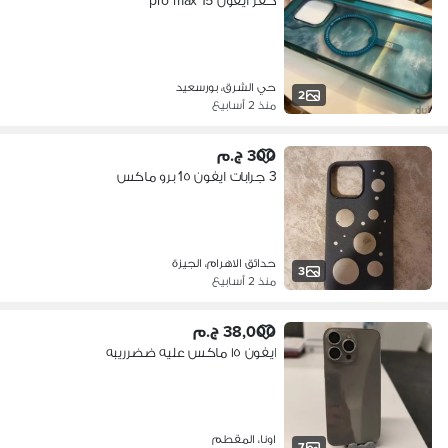
كڤر ايفون 15 pro max
حي الشرق، بورسعيد
2
منذ 2 أسابيع
300 ج.م
3 جرابات ايفون 1٥ برو ماكس
حدائق الاهرام، الجيزة
3
منذ 2 أسابيع
38,000 ج.م
ايفون ١٥ ماكس عليه ضضرريبه
اونا، المقطم
7