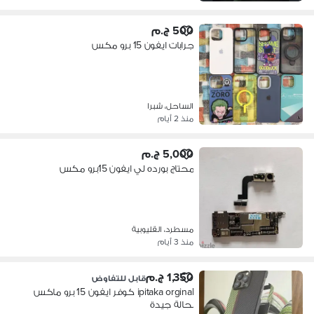
500 ج.م
جرابات ايفون 15 برو مكس
الساحل، شبرا
منذ 2 أيام
5,000 ج.م
محتاج بورده لي ايفون 15برو مكس
مسطرد، القليوبية
منذ 3 أيام
1,350 ج.م
قابل للتفاوض
ipitaka orginal كوفر ايفون 15 برو ماكس
بحالة جيدة