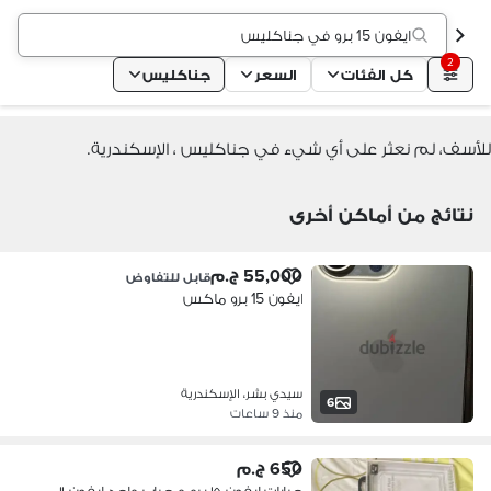
ايفون 15 برو في جناكليس
2
كل الفئات
السعر
جناكليس
للأسف، لم نعثر على أي شيء في جناكليس ، الإسكندرية.
نتائج من أماكن أخرى
55,000 ج.م
قابل للتفاوض
ايفون 15 برو ماكس
سيدي بشر، الإسكندرية
6
منذ 9 ساعات
650 ج.م