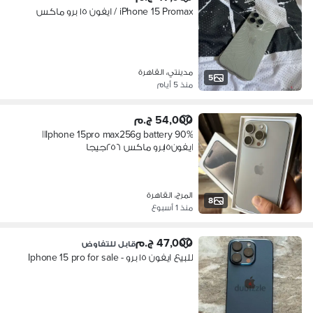
iPhone 15 Promax / ايفون ١٥ برو ماكس
مدينتي، القاهرة
5
منذ 5 أيام
54,000 ج.م
Iphone 15pro max256g battery 90%||
ايفون١٥برو ماكس ٢٥٦جيجا
المرج، القاهرة
8
منذ 1 أسبوع
47,000 ج.م
قابل للتفاوض
للبيع ايفون ١٥ برو - Iphone 15 pro for sale