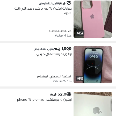
75 ج.م
قابل للتفاوض
جرابات ايفون 15 برو ماكس خد اللي انت
عاوزه
حى الجيزة، الجيزة
5
منذ 4 أسابيع
1,800 ج.م
قابل للتفاوض
ايفون فرست هاي كوبي
الهضبة الوسطي، المقطم
9
منذ 15 ساعات
52,000 ج.م
ايفون ١٥ بروماكس i phone 15 promax