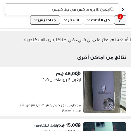
ايفون ١٤ برو ماكس في جناكليس
2
كل الفئات
السعر
جناكليس
للأسف، لم نعثر على أي شيء في جناكليس ، الإسكندرية.
نتائج من أماكن أخرى
46,000 ج.م
ايفون ١٤ برو ماكس ٢٥٦
مجدى ممدوح حيدر رقم 39 ش، سيدي بشر
منذ 2 أسابيع
15,000 ج.م
قابل للتفاوض