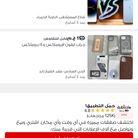
شارع المستشفى، الزاوية الحمراء
منذ 3 أسابيع
150 ج.م
قابل للتفاوض
جراب ايفون ١١بروماكس و١٤ بروماكس
الحي السادس عشر، الشيخ زايد
6
منذ 3 أسابيع
حمّل التطبيق!
4.8
مصر
(125K مراجعات)
اكتشف صفقات مميزة في أي وقت وأي مكان. اشتري وبيع
وتواصل مع آلاف الإعلانات اللي قريبة منك.