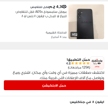
4,300 ج.م
قابل للتفاوض
موبايل سامسونج A05s قابل للتفاوض
للبيع او للبدل ب ايفون ٧ بلس او ٨
الخانكة، القليوبية
3
منذ 4 أسابيع
حمّل التطبيق!
4.8
مصر
(125K مراجعات)
اكتشف صفقات مميزة في أي وقت وأي مكان. اشتري وبيع
وتواصل مع آلاف الإعلانات اللي قريبة منك.
حمّل الابلكيشن
ايفون ٨ في جناكليس