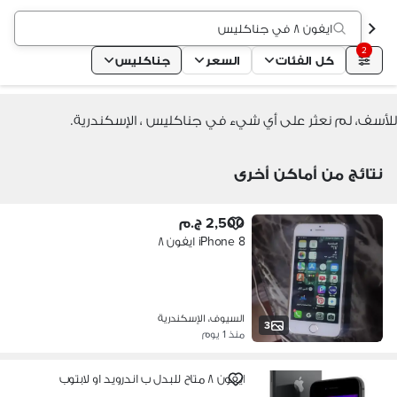
ايفون ٨ في جناكليس
2
كل الفئات
السعر
جناكليس
للأسف، لم نعثر على أي شيء في جناكليس ، الإسكندرية.
نتائج من أماكن أخرى
2,500 ج.م
iPhone 8 ايفون ٨
السيوف، الإسكندرية
3
منذ 1 يوم
ايفون ٨ متاح للبدل ب اندرويد او لابتوب