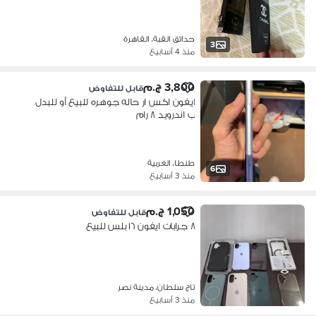
حدائق القبة، القاهرة
3
منذ 4 أسابيع
3,800 ج.م
قابل للتفاوض
ايفون اكس ار حاله جوهره للبيع أو للبدل
ب اندرويد ٨ رام
طنطا، الغربية
6
منذ 3 أسابيع
1,050 ج.م
قابل للتفاوض
٨ جرابات ايفون ١٦ بلس للبيع
تاج سلطان، مدينة نصر
منذ 3 أسابيع