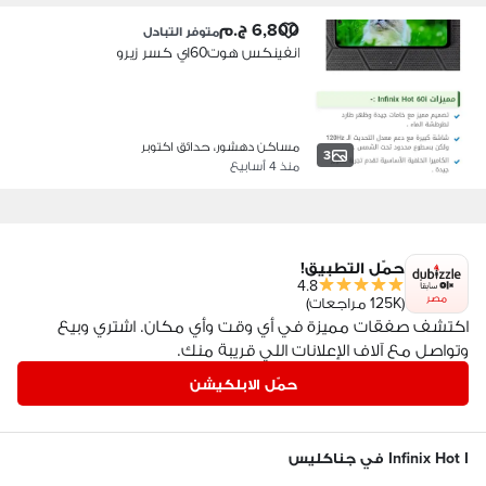
6,800 ج.م
متوفر التبادل
انفينكس هوت60اي كسر زيرو
مساكن دهشور، حدائق اكتوبر
3
منذ 4 أسابيع
حمّل التطبيق!
4.8
مصر
(125K مراجعات)
اكتشف صفقات مميزة في أي وقت وأي مكان. اشتري وبيع
وتواصل مع آلاف الإعلانات اللي قريبة منك.
حمّل الابلكيشن
Infinix Hot I في جناكليس