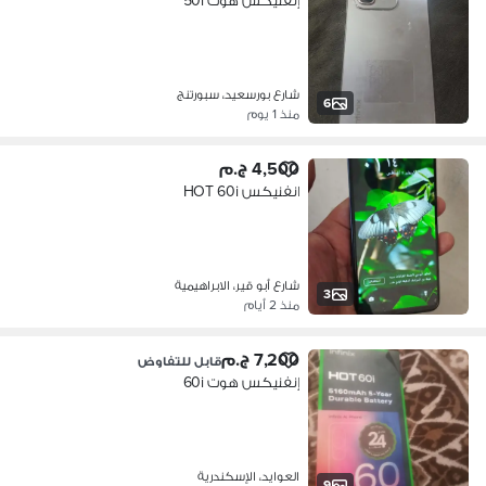
إنفنيكس هوت 50i
شارع بورسعيد، سبورتنج
6
منذ 1 يوم
4,500 ج.م
انفنيكس HOT 60i
شارع أبو قير، الابراهيمية
3
منذ 2 أيام
7,200 ج.م
قابل للتفاوض
إنفنيكس هوت 60i
العوايد، الإسكندرية
9