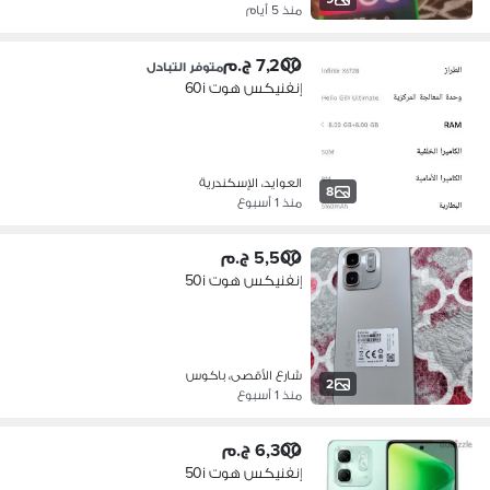
منذ 5 أيام
7,200 ج.م
متوفر التبادل
إنفنيكس هوت 60i
العوايد، الإسكندرية
8
منذ 1 أسبوع
5,500 ج.م
إنفنيكس هوت 50i
شارع الأقصى، باكوس
2
منذ 1 أسبوع
6,300 ج.م
إنفنيكس هوت 50i