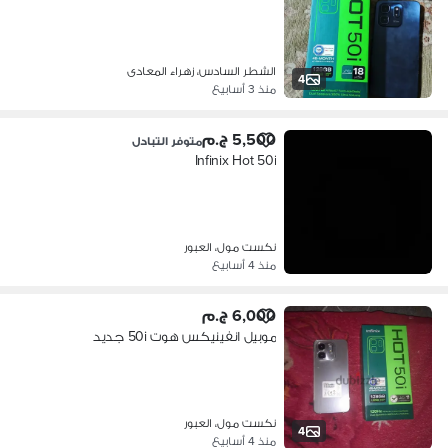
الشطر السادس، زهراء المعادى
4
منذ 3 أسابيع
5,500 ج.م
متوفر التبادل
Infinix Hot 50i
نكست مول، العبور
منذ 4 أسابيع
6,000 ج.م
موبيل انفينيكس هوت 50i جديد
نكست مول، العبور
4
منذ 4 أسابيع