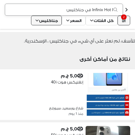
Infinix Hot I في جناكليس
2
كل الفئات
السعر
جناكليس
للأسف، لم نعثر على أي شيء في جناكليس ، الإسكندرية.
نتائج من أماكن أخرى
5,000 ج.م
إنفنيكس هوت 40i
شارع بورسعيد، سبورتنج
منذ 1 يوم
5,000 ج.م