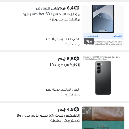
6,400 ج.م
قابل للتفاوض
موبايل انفينكس hot 60 i كسر زيرو
مفيهوش خربوش
الحي العاشر، مدينة نصر
3
منذ 2 أيام
6,500 ج.م
إنفنيكس هوت ٦٠ i
الحي العاشر، مدينة نصر
منذ 3 أيام
4,900 ج.م
إنفنيكس هوت 50i بحلو الزيرو بدون ولا
خدش بكل حاجته