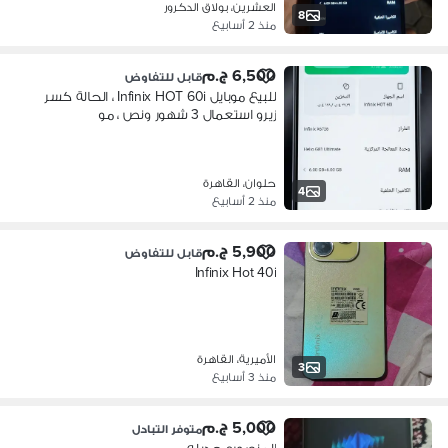
العشرين، بولاق الدكرور
8
منذ 2 أسابيع
6,500 ج.م
قابل للتفاوض
للبيع موبايل Infinix HOT 60i ، الحالة كسر
زيرو استعمال 3 شهور ونص ، مو
حلوان، القاهرة
4
منذ 2 أسابيع
5,900 ج.م
قابل للتفاوض
Infinix Hot 40i
الأميرية، القاهرة
3
منذ 3 أسابيع
5,000 ج.م
متوفر التبادل