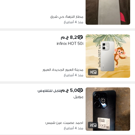
مطار النزهة، حي شرق
منذ 4 أسابيع
8,299 ج.م
infinix HOT 50i
مدينة العبور الجديدة، العبور
3
منذ 4 أسابيع
5,000 ج.م
قابل للتفاوض
موبيل
احمد عصمت، عين شمس
2
منذ 4 أسابيع