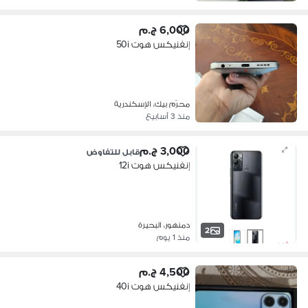
6,000 ج.م
إنفنيكس هوت 50i
محرّم بيك، الإسكندرية
منذ 3 أسابيع
3,000 ج.م
قابل للتفاوض
إنفنيكس هوت 12i
دمنهور، البحيرة
2
منذ 1 يوم
4,500 ج.م
إنفنيكس هوت 40i