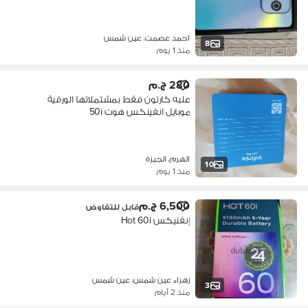
احمد عصمت، عين شمس
8
منذ 1 يوم
280 ج.م
علبه كارتون فقط بمشتملاتها الورقية
موبايل انفينكس هوت 50i
الهرم، الجيزة
10
منذ 1 يوم
6,500 ج.م
قابل للتفاوض
إنفنيكس Hot 60i
زهراء عين شمس، عين شمس
3
منذ 2 أيام