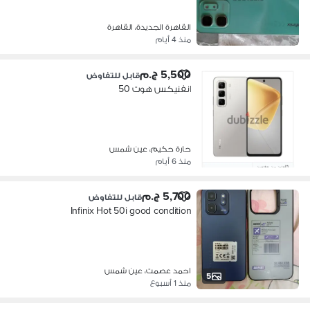
القاهرة الجديدة، القاهرة
منذ 4 أيام
5,500 ج.م
قابل للتفاوض
انفنيكس هوت 50
حارة حكيم، عين شمس
منذ 6 أيام
5,700 ج.م
قابل للتفاوض
Infinix Hot 50i good condition
احمد عصمت، عين شمس
5
منذ 1 أسبوع