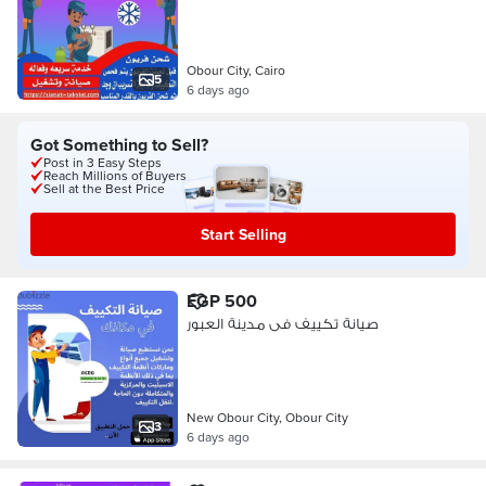
Obour City, Cairo
5
6 days ago
Got Something to Sell?
Post in 3 Easy Steps
Reach Millions of Buyers
Sell at the Best Price
Start Selling
EGP 500
صيانة تكييف فى مدينة العبور
New Obour City, Obour City
3
6 days ago