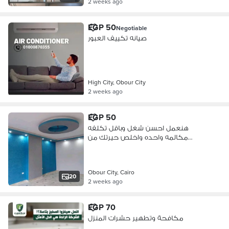
2 weeks ago
EGP 50
Negotiable
صيانه تكييف العبور
High City, Obour City
2 weeks ago
EGP 50
هنعمل احسن شغل وباقل تكلفه
مكالمه واحده واخلص حيرتك من
صنايعي بقى له
Obour City, Cairo
20
2 weeks ago
EGP 70
مكافحة وتطهير حشرات المنزل