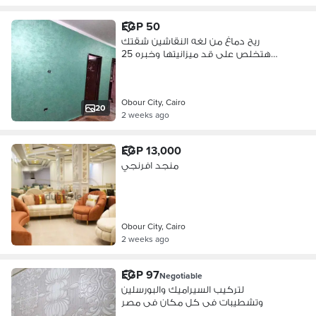
EGP 50
ريح دماغ من لغه النقاشين شقتك
هتخلص على قد ميزانيتها وخبره 25
عبور
Obour City, Cairo
20
2 weeks ago
EGP 13,000
منجد افرنجي
Obour City, Cairo
2 weeks ago
EGP 97
Negotiable
لتركيب السيراميك والبورسلين
وتشطيبات فى كل مكان فى مصر