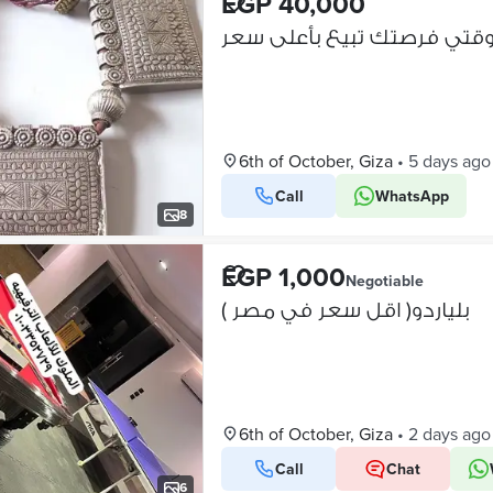
EGP 40,000
لوقتي فرصتك تبيع بأعلى سعر
6th of October, Giza
•
5 days ago
Call
WhatsApp
8
EGP 1,000
Negotiable
بلياردو( اقل سعر في مصر )
6th of October, Giza
•
2 days ago
Call
Chat
6