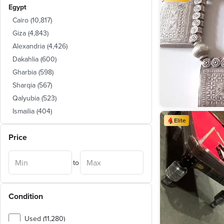
Egypt
Cairo
(
10,817
)
Giza
(
4,843
)
Alexandria
(
4,426
)
Dakahlia
(
600
)
Gharbia
(
598
)
Sharqia
(
567
)
Qalyubia
(
523
)
Ismailia
(
404
)
Elite
Monufia
(
226
)
Price
Damietta
(
204
)
Port Said
(
202
)
to
Suez
(
179
)
Asyut
(
169
)
Red Sea
(
167
)
Condition
Beheira
(
119
)
Minya
(
109
)
Used (11,280)