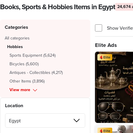
Books, Sports & Hobbies Items in Egypt
24,674 
Categories
Show Verifie
All categories
Elite Ads
Hobbies
Sports Equipment
(
5,624
)
Elite
Bicycles
(
5,600
)
Antiques - Collectibles
(
4,217
)
Other Items
(
3,896
)
View more
Location
Elite