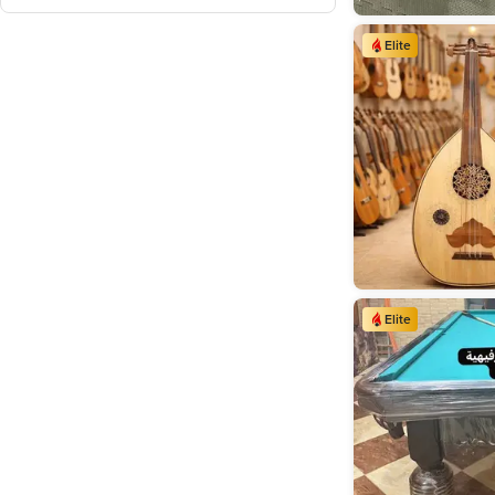
Kafr al-Sheikh
(
93
)
New (4,511)
Sohag
(
85
)
Elite
Fayoum
(
83
)
Beni Suef
(
64
)
Elite