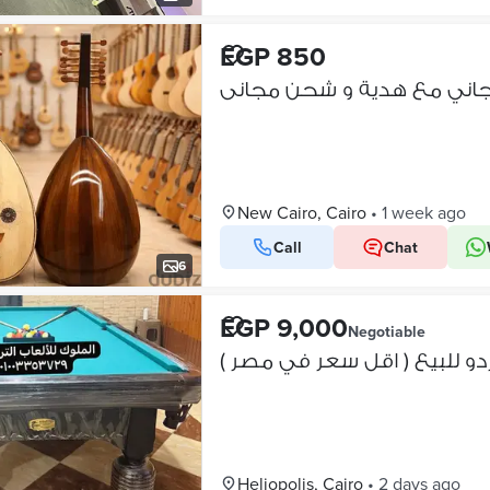
EGP 850
اني مع هدية و شحن مجانى
New Cairo, Cairo
•
1 week ago
Call
Chat
6
EGP 9,000
Negotiable
ياردو للبيع ( اقل سعر في مصر
Heliopolis, Cairo
•
2 days ago