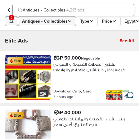
Antiques - Collectibles
(
4,213 ads
)
2
Antiques - Collectibles
Type
Price
Egypt
Elite Ads
See All
EGP 50,000
Negotiable
Elite
نشترى العملات القديمه و الصوانى
كروستوفل والنياشين والاقلام والولاعات
Downtown Cairo, Cairo
9
5 hours ago
EGP 40,000
Elite
زينب لشراء الفضيات والمقتنيات دلوقتي
فرصتك تبيع بأعلى سعر