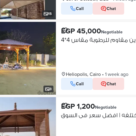
Call
Chat
15
EGP 45,000
Negotiable
 مقاوم للرطوبة مقاس 4*4
Heliopolis, Cairo
•
1 week ago
Call
Chat
3
EGP 1,200
Negotiable