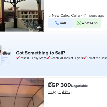
New Cairo, Cairo
•
14 hours ago
Call
WhatsApp
4
Got Something to Sell?
Post in 3 Easy Steps
Reach Millions of Buyers
Sell at the Best
EGP 300
Negotiable
مظلات وتند