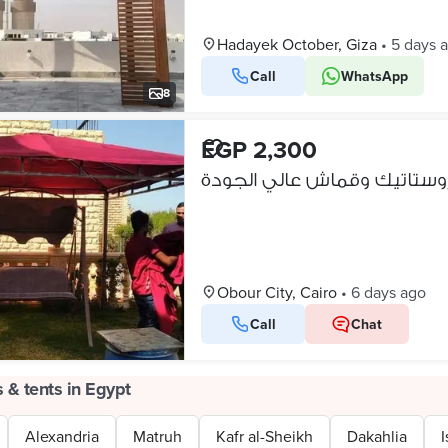
Hadayek October, Giza
•
5 days 
Call
WhatsApp
8
EGP 2,300
Obour City, Cairo
•
6 days ago
Call
Chat
 & tents in Egypt
Alexandria
Matruh
Kafr al-Sheikh
Dakahlia
I