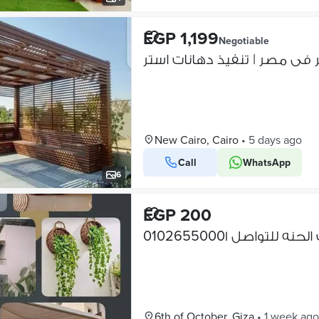
EGP 1,199
Negotiable
New Cairo, Cairo
•
5 days ago
Call
WhatsApp
6
EGP 200
ه للتواصل 0102655000١
6th of October, Giza
•
1 week ago