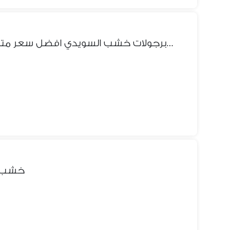
برجوله برجولات خشب السويدي افضل سعر متر فى مصر | تنفيذ دهانات استر
خشب الحن