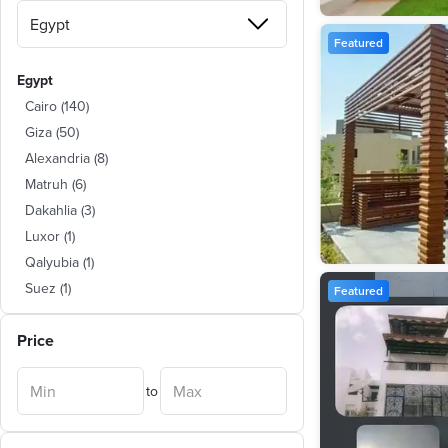
Featured
Egypt
Cairo
(
140
)
Giza
(
50
)
Alexandria
(
8
)
Matruh
(
6
)
Dakahlia
(
3
)
Luxor
(
1
)
Qalyubia
(
1
)
Suez
(
1
)
Featured
Gharbia
(
1
)
Price
to