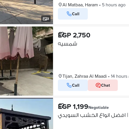
Al Matbaa, Haram
•
5 hours ago
Call
3
EGP 2,750
شمسيه
Tijan, Zahraa Al Maadi
•
14 hours
Call
Chat
EGP 1,199
Negotiable