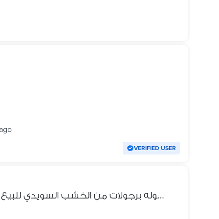
 ago
VERIFIED USER
برجوله برجولات من الخشب السويدي للبيع | افضل انواع الخشب السويدي