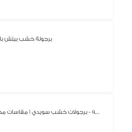
برجولة خشب بيتش باين
برجوله - برجولات خشب سويدي | مقاسات مختلفه | افضل سعر فى السوق