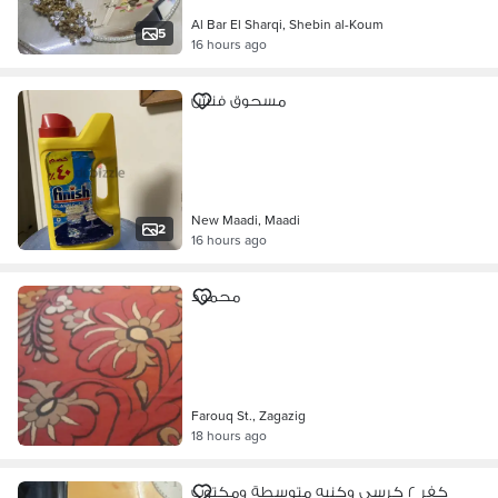
Al Bar El Sharqi, Shebin al-Koum
5
16 hours ago
مسحوق فنش
New Maadi, Maadi
2
16 hours ago
محمود
Farouq St., Zagazig
18 hours ago
كفر ٢ كرسى وكنبه متوسطة ومكتوب