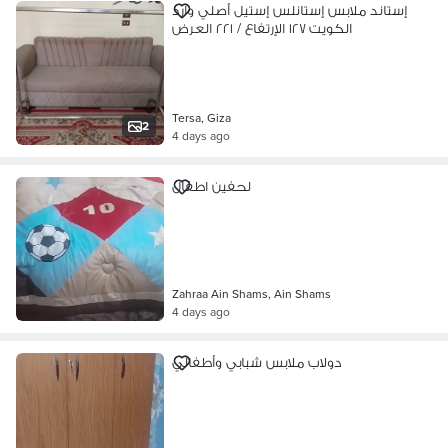
إستاند ملابس إستانلس إستيل أصلي وارد
الكويت ١٢٧ الإرتفاع / ٢٢١ العرض
Tersa, Giza
2
4 days ago
لحفين اطفال
Zahraa Ain Shams, Ain Shams
4 days ago
دولاب ملابس شبابي وأطفالي