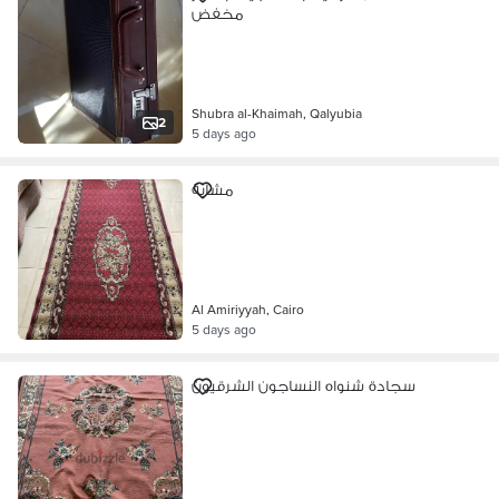
مخفض
Shubra al-Khaimah, Qalyubia
2
5 days ago
مشاية
Al Amiriyyah, Cairo
5 days ago
سجادة شنواه النساجون الشرقيون