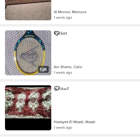
Al Muroor, Mansura
1 week ago
Racket
Ain Shams, Cairo
5
1 week ago
المعادي
Hadayek El Maadi, Maadi
1 week ago