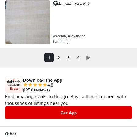
ورق بردى أصلى للبيع
Wardian, Alexandria
1 week ago
1
2
3
4
Download the App!
4.8
Egypt
(125K reviews)
Find amazing deals on the go. Buy, sell and connect with
thousands of listings near you.
Get App
Other