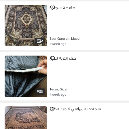
حافظة سجاده
Saqr Quraish, Maadi
2
1 week ago
كفر انتريه للبيع
Tersa, Giza
3
1 week ago
سجادة للبيع4في 4 وارد الخارج