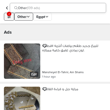
Other
(
139 ads
)
2
Other
Egypt
Ads
للبيع جديد طقم بياضات أنتريه ١١قطعه
لون رمادي غامق خامه ممتازه.
Mansheyet El-Tahrir, Ain Shams
2
1 hour ago
مرايه دبل و قراءة الفاتحة