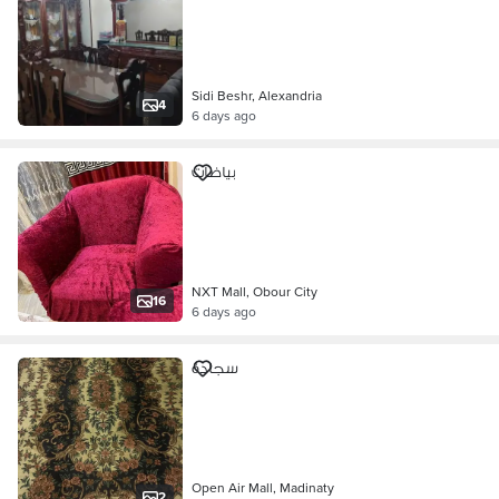
Sidi Beshr, Alexandria
4
6 days ago
بياضات
NXT Mall, Obour City
16
6 days ago
سجادة
Open Air Mall, Madinaty
2