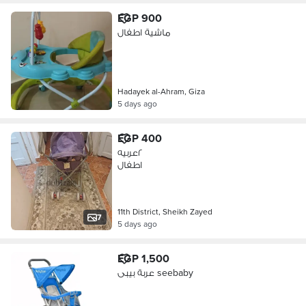
EGP 900
ماشية اطفال
Hadayek al-Ahram, Giza
5 days ago
EGP 400
٢عربيه
اطفال
11th District, Sheikh Zayed
7
5 days ago
EGP 1,500
عربة بيبى seebaby