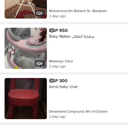
Mohammed Ibn Bahboh St., Basateen
2
2 days ago
EGP 950
Baby Walker مشاية أطفال
Matareya, Cairo
4
2 days ago
EGP 300
kenzi baby chair
Dreamland Compound, 6th of October
2 days ago