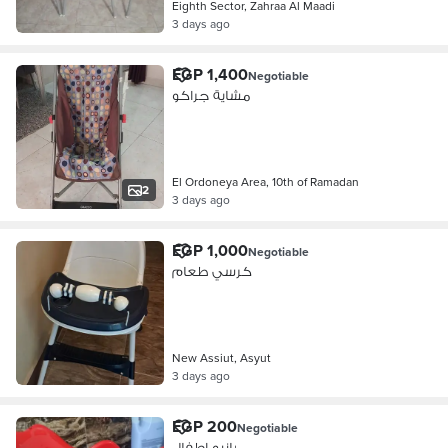
Eighth Sector, Zahraa Al Maadi
3 days ago
EGP 1,400
Negotiable
مشاية جراكو
El Ordoneya Area, 10th of Ramadan
2
3 days ago
EGP 1,000
Negotiable
كرسي طعام
New Assiut, Asyut
3 days ago
EGP 200
Negotiable
بانيو اطفال