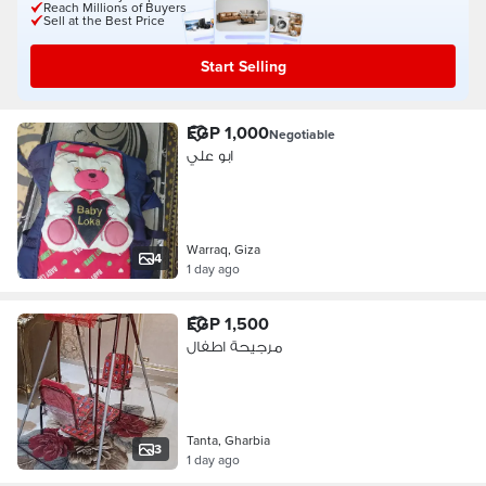
Reach Millions of Buyers
Sell at the Best Price
Start Selling
EGP 1,000
Negotiable
ابو علي
Warraq, Giza
4
1 day ago
EGP 1,500
مرجيحة اطفال
Tanta, Gharbia
3
1 day ago