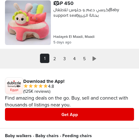
EGP 450
كرسي دعم و جلوس للاطفال(Baby
support seat)بحالة الزيرو
Hadayek El Maadi, Maadi
5 days ago
1
2
3
4
5
Download the App!
4.8
Egypt
(125K reviews)
Find amazing deals on the go. Buy, sell and connect with
thousands of listings near you.
Get App
Baby walkers - Baby chairs - Feeding chairs