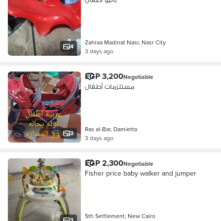
Zahraa Madinat Nasr, Nasr City
4
3 days ago
EGP 3,200
Negotiable
مستلزمات أطفال
Ras al-Bar, Damietta
3
3 days ago
EGP 2,300
Negotiable
Fisher price baby walker and jumper
5th Settlement, New Cairo
3