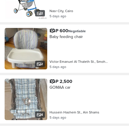
Nasr City, Cairo
2
5 days ago
EGP 600
Negotiable
Baby feeding chair
Victor Emanuel Al Thaleth St., Smoh…
2
5 days ago
EGP 2,500
GOMAA car
Hussein Hashem St., Ain Shams
4
5 days ago