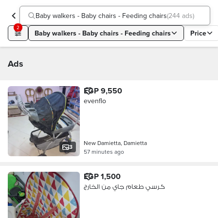
Baby walkers - Baby chairs - Feeding chairs
(
244 ads
)
2
Baby walkers - Baby chairs - Feeding chairs
Price
Ads
EGP 9,550
evenflo
New Damietta, Damietta
3
57 minutes ago
EGP 1,500
كرسي طعام جاي من الخارج