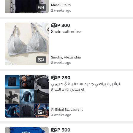
Maadi, Cairo
4
2 weeks ago
EGP 300
Shein cotton bra
Smoha, Alexandria
3
2 weeks ago
EGP 280
تيشيرت رياضي جديد سادة ينفع حريمي
او رجالي وارد الخارج
Al Ekbal St., Laurent
2
3 weeks ago
EGP 500