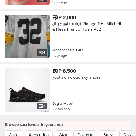
1 day ago
EGP 2,000
تيشرت أوريجينال Vintage NFL Mitchell
& Ness Franco Harris #32
Mohandessin, Giza
4
1 day ago
EGP 8,500
youth on cloud sky shoes
Degla, Maadi
3
2 days ago
Browse sportswear in your area
Cairo
Alexandria
Giza
Dakahlia
Suez
Qalyub