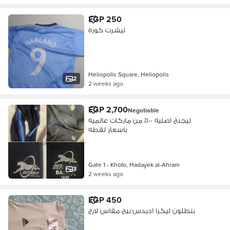
EGP 250
تيشرت كورة
Heliopolis Square, Heliopolis
2
2 weeks ago
EGP 2,700
Negotiable
ليجنج اصليه ١٠٠٪؜ من ماركات عالميه
باسعار لقطه
Gate 1 - Khofo, Hadayek al-Ahram
3
2 weeks ago
EGP 450
بنطلون ليكرا اديدس بيج مقاس لارج