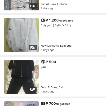
Kafr Al Olow, Helwan
2
4 days ago
EGP 1,200
Negotiable
بدلة كاراتيه ( كوميتيه)
New Damietta, Damietta
2
4 days ago
EGP 500
ترننج
Gesr Al Suez, Cairo
4
4 days ago
EGP 700
Negotiable