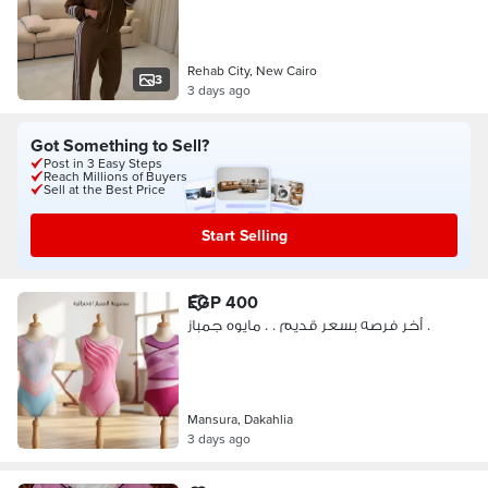
Rehab City, New Cairo
3
3 days ago
Got Something to Sell?
Post in 3 Easy Steps
Reach Millions of Buyers
Sell at the Best Price
Start Selling
EGP 400
أخر فرصه بسعر قديم . . مايوه جمباز .
Mansura, Dakahlia
3 days ago