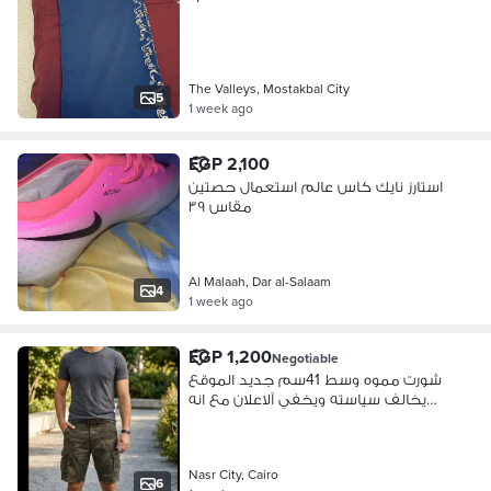
The Valleys, Mostakbal City
5
1 week ago
EGP 2,100
استارز نايك كاس عالم استعمال حصتين
مقاس ٣٩
Al Malaah, Dar al-Salaam
4
1 week ago
EGP 1,200
Negotiable
شورت مموه وسط 41سم جديد الموقع
يخالف سياسته ويخفي آلاعلان مع انه
نشط
Nasr City, Cairo
6