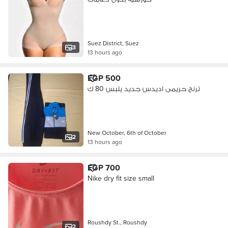
Suez District, Suez
3
13 hours ago
EGP 500
ترنج حريمى اديدس جديد يلبس 80 ك
New October, 6th of October
2
13 hours ago
EGP 700
Nike dry fit size small
Roushdy St., Roushdy
2