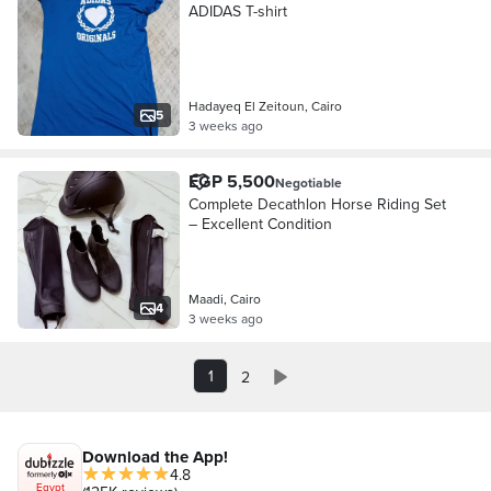
ADIDAS T-shirt
Hadayeq El Zeitoun, Cairo
5
3 weeks ago
EGP 5,500
Negotiable
Complete Decathlon Horse Riding Set
– Excellent Condition
Maadi, Cairo
4
3 weeks ago
1
2
Download the App!
4.8
Egypt