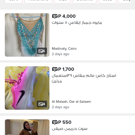
EGP 4,000
مايوه جمباز ايقاعي ٥ سنوات
Madinaty, Cairo
6
2 days ago
EGP 1,700
استارز كاس عالم مقاس ٣٩استعمال
مرتين
Al Malaah, Dar al-Salaam
4
2 days ago
EGP 550
سوت حريمى صيفى