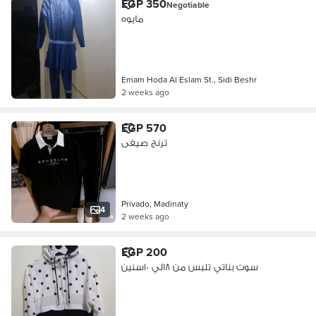
EGP 350
Negotiable
مايوه
Emam Hoda Al Eslam St., Sidi Beshr
2 weeks ago
EGP 570
ترنج صيفى
Privado, Madinaty
4
2 weeks ago
EGP 200
سوت بناتي تلبس من ٨الي ١٠سنين