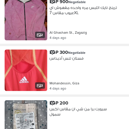
EGP 900
Negotiable
ترينج نايك اتلبس مره واحده مفهوش اي
عيوب مقاس 7XL
Al Ghasham St., Zagazig
2
4 days ago
EGP 300
Negotiable
فستان تنس أديداس
Mohandessin, Giza
3
4 days ago
EGP 200
سبورت برا من شي ان مقاس اكس
سمول