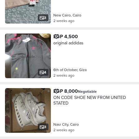
New Cairo, Cairo
3
2 weeks ago
EGP 4,500
original addidas
6th of October, Giza
4
2 weeks ago
EGP 8,000
Negotiable
ON CODE SHOE NEW FROM UNITED
STATED
Nasr City, Cairo
3
2 weeks ago