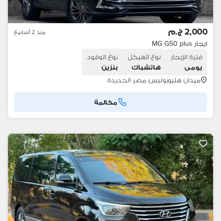
2,000 ج.م
منذ 2 أسابيع
ايجار MG G50 plus
فترة الإيجار
نوع الهيكل
نوع الوقود
يومى
هاتشباك
بنزين
ميدان هليوبوليس، مصر الجديدة
مكالمة