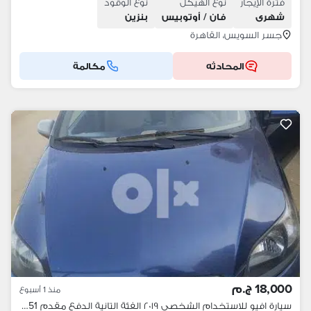
فترة الإيجار
نوع الهيكل
نوع الوقود
شهرى
فان / أوتوبيس
بنزين
جسر السويس، القاهرة
المحادثه
مكالمة
18,000 ج.م
منذ 1 أسبوع
سيارة افيو للاستخدام الشخصي ٢٠١٩ الفئة التانية الدفع مقدم 01221129951