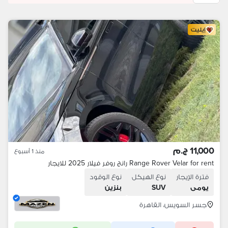
إيليت
11,000 ج.م
منذ 1 أسبوع
Range Rover Velar for rent رانج روفر فيلار 2025 للايجار
فترة الإيجار
نوع الهيكل
نوع الوقود
يومى
SUV
بنزين
جسر السويس، القاهرة