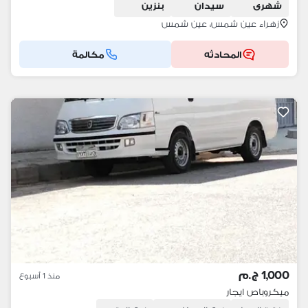
شهرى
سيدان
بنزين
زهراء عين شمس، عين شمس
المحادثه
مكالمة
1,000 ج.م
منذ 1 أسبوع
ميكروباص ايجار