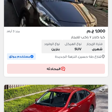
1,000 ج.م
منذ 3 أيام
كيا كارنز ٧ راكب للايجار
فترة الإيجار
نوع الهيكل
نوع الوقود
شهرى
SUV
بنزين
شارع طه حسين، النزهة الجديدة
مستخدم موثق
المحادثه