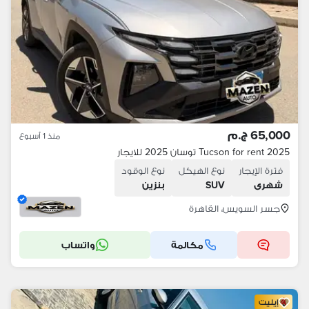
65,000 ج.م
منذ 1 أسبوع
2025 Tucson for rent توسان 2025 للايجار
فترة الإيجار
نوع الهيكل
نوع الوقود
شهرى
SUV
بنزين
جسر السويس، القاهرة
مكالمة
واتساب
إيليت