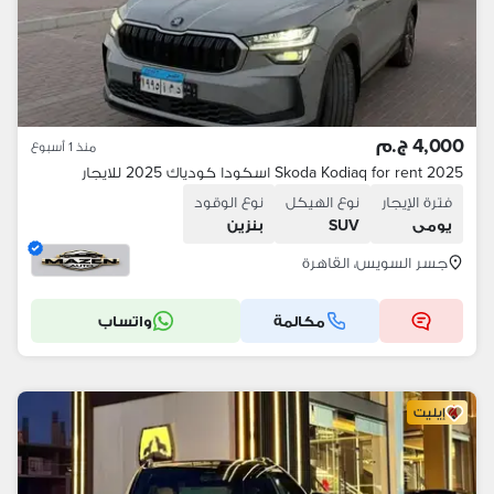
4,000 ج.م
منذ 1 أسبوع
Skoda Kodiaq for rent 2025 اسكودا كودياك 2025 للايجار
فترة الإيجار
نوع الهيكل
نوع الوقود
يومى
SUV
بنزين
جسر السويس، القاهرة
مكالمة
واتساب
إيليت