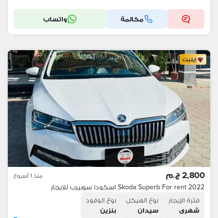
مكالمة
واتساب
إيليت
2,800 ج.م
منذ 1 أسبوع
Skoda Superb For rent 2022 اسكودا سوبيرب للايجار
فترة الإيجار
نوع الهيكل
نوع الوقود
شهرى
سيدان
بنزين