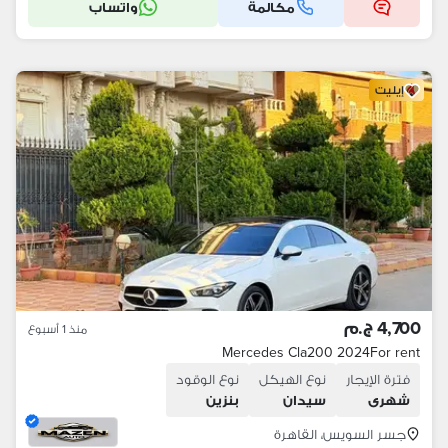
مكالمة
واتساب
إيليت
4,700 ج.م
منذ 1 أسبوع
Mercedes Cla200 2024For rent
فترة الإيجار
نوع الهيكل
نوع الوقود
شهرى
سيدان
بنزين
جسر السويس، القاهرة