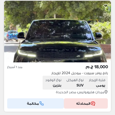
18,000 ج.م
منذ 1 أسبوع
رانج روفر سبورت - موديل 2024 للإيجار
فترة الإيجار
نوع الهيكل
نوع الوقود
يومى
SUV
بنزين
ميدان هليوبوليس، مصر الجديدة
المحادثه
مكالمة