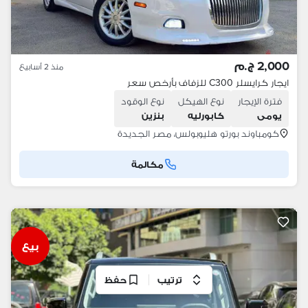
2,000 ج.م
منذ 2 أسابيع
ايجار كرايسلر C300 للزفاف بأرخص سعر
فترة الإيجار
نوع الهيكل
نوع الوقود
يومى
كابورليه
بنزين
كومباوند بورتو هليوبولس، مصر الجديدة
مكالمة
بيع
ترتيب
حفظ