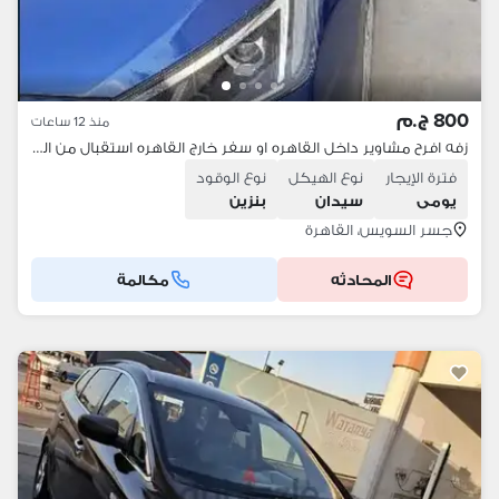
800 ج.م
منذ 12 ساعات
زفه افرح مشاوير داخل القاهره او سفر خارج القاهره استقبال من المطار
فترة الإيجار
نوع الهيكل
نوع الوقود
يومى
سيدان
بنزين
جسر السويس، القاهرة
المحادثه
مكالمة