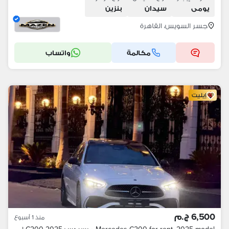
يومى
سيدان
بنزين
جسر السويس، القاهرة
مكالمة
واتساب
إيليت
6,500 ج.م
منذ 1 أسبوع