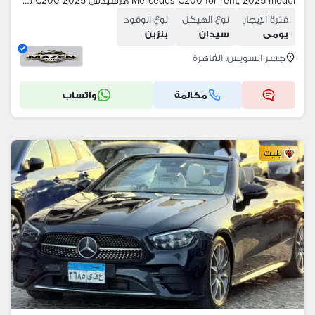
Mercedes C200 for rent, 2025 model مرسيدس C200 2025 للايجار
فترة الإيجار
نوع الهيكل
نوع الوقود
يومى
سيدان
بنزين
جسر السويس، القاهرة
مكالمة
واتساب
إيليت