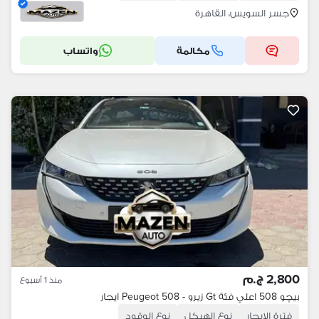
جسر السويس، القاهرة
مكالمة
واتساب
2,800 ج.م
منذ 1 أسبوع
بيچو 508 اعلي فئة Gt زيرو - Peugeot 508 ايجار
فترة الإيجار
نوع الهيكل
نوع الوقود