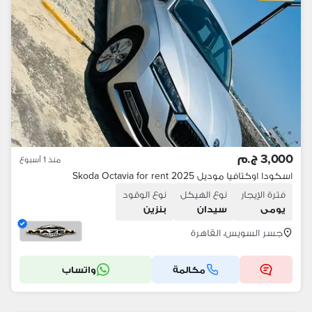
3,000 ج.م
منذ 1 أسبوع
اسكودا اوكتافيا موديل 2025 Skoda Octavia for rent
فترة الإيجار
نوع الهيكل
نوع الوقود
يومى
سيدان
بنزين
جسر السويس، القاهرة
مكالمة
واتساب