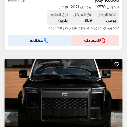
16,000 ج.م
منذ 1 أسبوع
ليكزس LX570 - موديل 2021 للإيجار
فترة الإيجار
نوع الهيكل
نوع الوقود
يومى
SUV
بنزين
كومباوند بورتو هليوبولس، مصر الجديدة
المحادثه
مكالمة