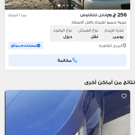
256 ج.م
قابل للتفاوض
منذ 1 أسبوع
عربيه جمبو للايجار بااقل الاسعار
فترة الإيجار
نوع الهيكل
نوع الوقود
يومى
نقل
ديزل
المرج، القاهرة
مستخدم موثق
مكالمة
نتائج من أماكن أخرى