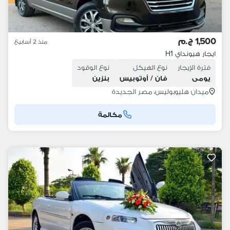
1,500 ج.م
منذ 2 أسابيع
ايجار هيونداي H1
فترة الإيجار
نوع الهيكل
نوع الوقود
يومى
فان / أوتوبيس
بنزين
ميدان هليوبوليس، مصر الجديدة
مكالمة