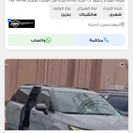
سيارة للإيجار جيتور T2 ايجار 2026 إيجار من المالك للايجار car rental
فترة الإيجار
نوع الهيكل
نوع الوقود
شهرى
هاتشباك
بنزين
المهندسين، الجيزة
مكالمة
واتساب