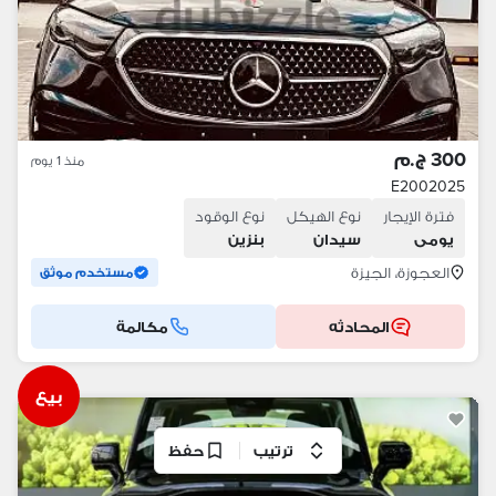
300 ج.م
منذ 1 يوم
E2002025
فترة الإيجار
نوع الهيكل
نوع الوقود
يومى
سيدان
بنزين
العجوزة، الجيزة
مستخدم موثق
المحادثه
مكالمة
بيع
ترتيب
حفظ