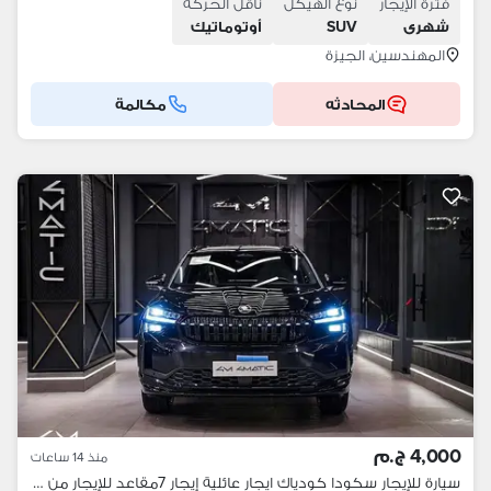
فترة الإيجار
نوع الهيكل
ناقل الحركة
شهرى
SUV
أوتوماتيك
المهندسين، الجيزة
المحادثه
مكالمة
4,000 ج.م
منذ 14 ساعات
سيارة للإيجار سكودا كودياك ايجار عائلية إيجار 7مقاعد للإيجار من المالك