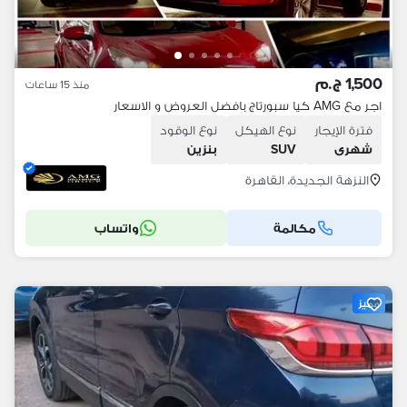
1,500 ج.م
منذ 15 ساعات
اجر مع AMG كيا سبورتاج بافضل العروض و الاسعار
فترة الإيجار
نوع الهيكل
نوع الوقود
شهرى
SUV
بنزين
النزهة الجديدة، القاهرة
مكالمة
واتساب
مميز