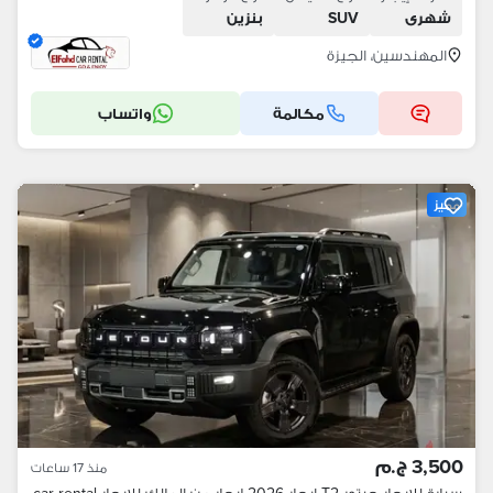
شهرى
SUV
بنزين
المهندسين، الجيزة
مكالمة
واتساب
مميز
3,500 ج.م
منذ 17 ساعات