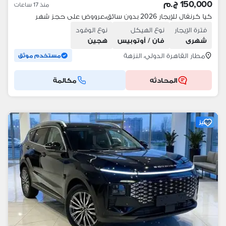
150,000 ج.م
منذ 17 ساعات
كيا كرنفال للإيجار 2026 بدون سائق،،عرووض على حجز شهر
فترة الإيجار
نوع الهيكل
نوع الوقود
شهرى
فان / أوتوبيس
هجين
مطار القاهرة الدولي، النزهة
مستخدم موثق
المحادثه
مكالمة
مميز