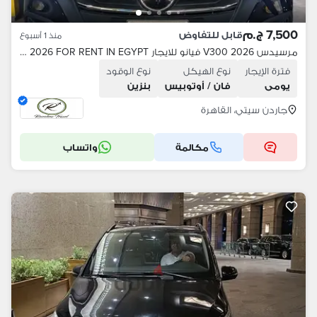
7,500 ج.م
قابل للتفاوض
منذ 1 أسبوع
مرسيدس V300 2026 فيانو للايجار MERCEDES V300 2026 FOR RENT IN EGYPT
فترة الإيجار
نوع الهيكل
نوع الوقود
يومى
فان / أوتوبيس
بنزين
جاردن سيتي، القاهرة
مكالمة
واتساب