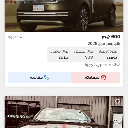
600 ج.م
منذ 1 يوم
رانج روفر فوج 2026
فترة الإيجار
نوع الهيكل
نوع الوقود
يومى
SUV
بنزين
المهندسين، الجيزة
المحادثه
مكالمة