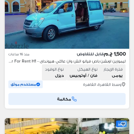
1,500 ج.م
قابل للتفاوض
منذ 16 ساعات
ليموزين اوبشن باص فيانو اتش وان عائلي هيونداى - Car For Rent H1
فترة الإيجار
نوع الهيكل
نوع الوقود
يومى
فان / أوتوبيس
ديزل
وسط القاهرة، القاهرة
مستخدم موثق
مكالمة
مميز