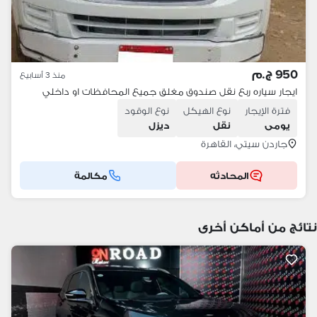
950 ج.م
منذ 3 أسابيع
ايجار سياره ربع نقل صندوق مغلق جميع المحافظات او داخلي
فترة الإيجار
نوع الهيكل
نوع الوقود
يومى
نقل
ديزل
جاردن سيتي، القاهرة
المحادثه
مكالمة
نتائج من أماكن أخرى