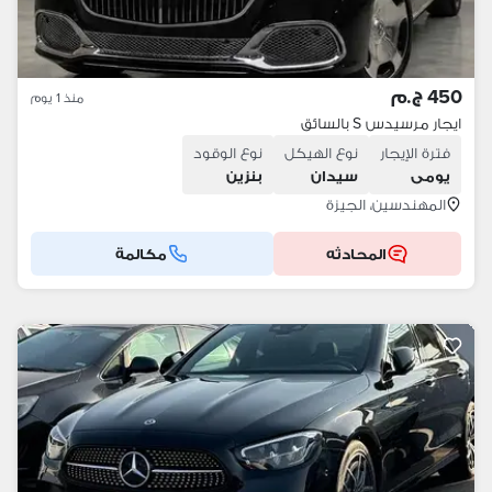
450 ج.م
منذ 1 يوم
ايجار مرسيدس S بالسائق
فترة الإيجار
نوع الهيكل
نوع الوقود
يومى
سيدان
بنزين
المهندسين، الجيزة
المحادثه
مكالمة