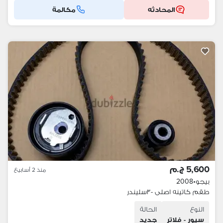
المحادثه
مكالمة
5,600 ج.م
منذ 2 أسابيع
بيجو
•
2008
طقم كاتينه اصلى -٣سليندر
النوع
الحالة
سيور - فلاتر
جديد