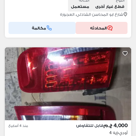
النوع
الحالة
قطع غيار أخرى
مستعمل
شارع ابو المحاسن الشاذلي، العجوزة
المحادثه
مكالمة
4,000 ج.م
قابل للتفاوض
منذ 4 أسابيع
أودي
•
إيه 4