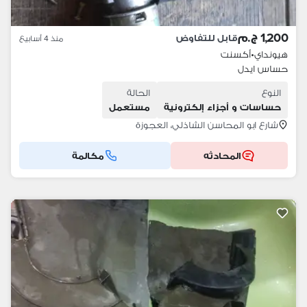
1,200 ج.م
قابل للتفاوض
منذ 4 أسابيع
هيونداي
•
أكسنت
حساس ايدل
النوع
الحالة
حساسات و أجزاء إلكترونية
مستعمل
شارع ابو المحاسن الشاذلي، العجوزة
المحادثه
مكالمة