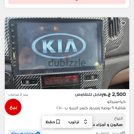
2,500 ج.م
قابل للتفاوض
منذ 2 ساعات
كيا
•
سيراتو
بيع
شاشه ٩ بوصه ويندوز كسر الزيرو ب ٢٥٠٠
النوع
الحالة
ترتيب
حفظ
صالون و أجزاء داخلية
مستعمل
المنيل، القاهرة
مستخدم موثق