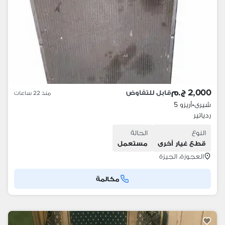
2,000 ج.م
قابل للتفاوض
منذ 22 ساعات
شيرى
•
أريزو 5
ردياتير
النوع
الحالة
قطع غيار أخرى
مستعمل
العجوزة، الجيزة
مكالمة