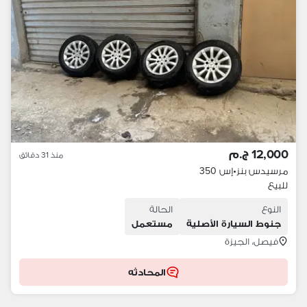
12,000 ج.م
منذ 31 دقائق
مرسيدس بنز
•
إس 350
للبيع
النوع
الحالة
جنوط السيارة الأصلية
مستعمل
فيصل، الجيزة
المحادثه