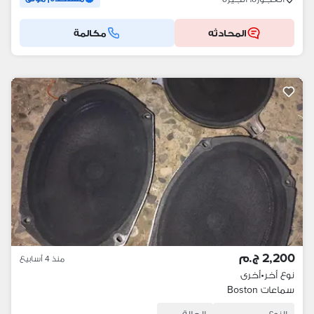
المحادثه
مكالمة
2,200 ج.م
منذ 4 أسابيع
نوع أخر
•
أخرى
سماعات Boston