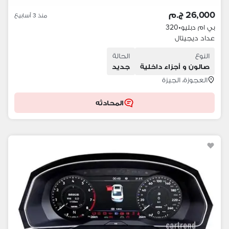
26,000 ج.م
منذ 3 أسابيع
بي ام دبليو
•
320
عداد ديجيتال
النوع
الحالة
صالون و أجزاء داخلية
جديد
العجوزة، الجيزة
المحادثه