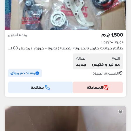
1,500 ج.م
منذ 4 أسابيع
تويوتا
•
كورولا
طقم جوانات كامل بالكرتونه الاصليه ( تويوتا - كورولا ) موديل 83 الى2000
النوع
الحالة
مواتير و فتيس
جديد
العجوزة، الجيزة
مستخدم موثق
المحادثه
مكالمة