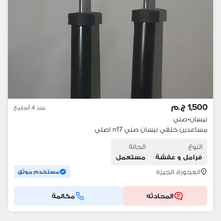
1,500 ج.م
منذ 4 أسابيع
نيسان
•
صني
مساعدين خلفي نيسان صني n17 اصلي
النوع
الحالة
فرامل و عفشة
مستعمل
العجوزة، الجيزة
مستخدم موثق
المحادثه
مكالمة