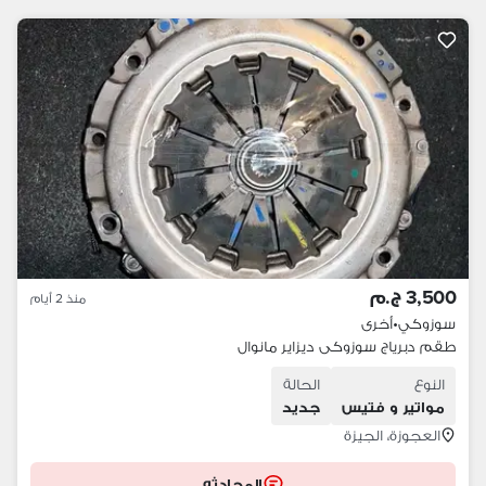
3,500 ج.م
منذ 2 أيام
سوزوكي
•
أخرى
طقم دبرياج سوزوكى ديزاير مانوال
النوع
الحالة
مواتير و فتيس
جديد
العجوزة، الجيزة
المحادثه