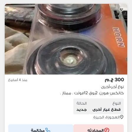
300 ج.م
منذ 4 أسابيع
نوع أخر
•
أخرى
كالكس هورن. 2بوق 12فولت . ممتاز .
النوع
الحالة
قطع غيار أخرى
جديد
العجوزة، الجيزة
المحادثه
مكالمة