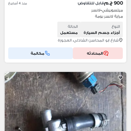
900 ج.م
قابل للتفاوض
منذ 4 أسابيع
ميتسوبيشي
•
لانسر
مراية لانسر بومة
النوع
الحالة
أجزاء جسم السيارة
مستعمل
شارع ابو المحاسن الشاذلي، العجوزة
المحادثه
مكالمة