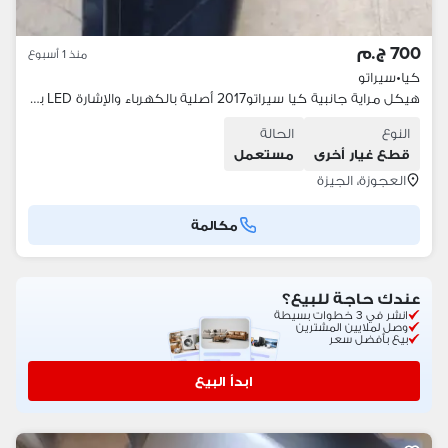
700 ج.م
منذ 1 أسبوع
كيا
•
سيراتو
هيكل مراية جانبية كيا سيراتو2017 أصلية بالكهرباء والإشارة LED بدون كفر
النوع
الحالة
قطع غيار أخرى
مستعمل
العجوزة، الجيزة
مكالمة
عندك حاجة للبيع؟
انشر في 3 خطوات بسيطة
وصل لملايين المشترين
بيع بأفضل سعر
ابدأ البيع