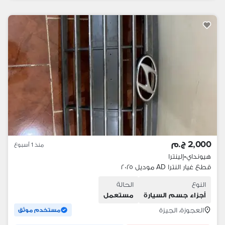
2,000 ج.م
منذ 1 أسبوع
هيونداي
•
إلينترا
قطع غيار النترا AD موديل ٢٠٢٥
النوع
الحالة
أجزاء جسم السيارة
مستعمل
العجوزة، الجيزة
مستخدم موثق