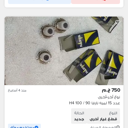
750 ج.م
منذ 4 أسابيع
نوع أخر
•
أخرى
عدد 15 لمبه نارفا 90 / 100 H4
النوع
الحالة
قطع غيار أخرى
جديد
العجوزة، الجيزة
مستخدم موثق