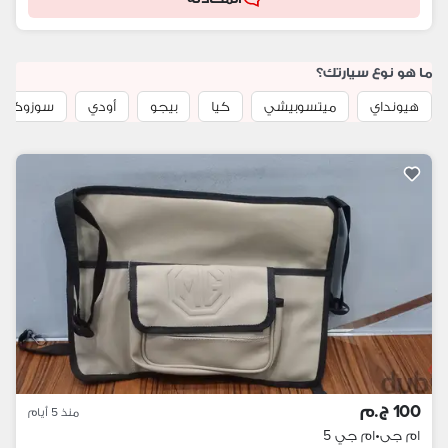
ما هو نوع سيارتك؟
هيونداي
ميتسوبيشي
كيا
بيجو
أودي
سوزوكي
100 ج.م
منذ 5 أيام
ام جى
•
ام جي 5