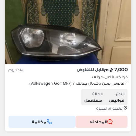
7,000 ج.م
قابل للتفاوض
منذ 1 يوم
فولكسفاغن
•
جولف
٢ فانوس يمين وشمال جولف 7 (Volkswagen Golf Mk7).
النوع
الحالة
فوانيس
مستعمل
العجوزة، الجيزة
المحادثه
مكالمة