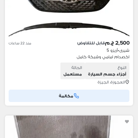
2,500 ج.م
قابل للتفاوض
منذ 22 ساعات
شيرى
•
أريزو 5
اكصدام امامي وشبكة كامل
النوع
الحالة
أجزاء جسم السيارة
مستعمل
العجوزة، الجيزة
مكالمة