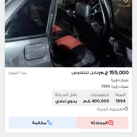
155,000 ج.م
قابل للتفاوض
منذ 1 أسبوع
سيات
•
إبيزا
سيات إبيزا 1994
السنة
كيلومترات
ناقل الحركة
1994
400,000 كم
يدوي/عادي
العجوزة، الجيزة
المحادثه
مكالمة