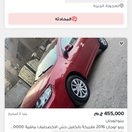
العجوزة، الجيزة
المحادثه
455,000 ج.م
منذ 2 أسابيع
رينو
•
لوجان
رينو لوجان 2016 فابريكة بالكامل حتي الاكصدامات ماشية 90000 ألف ك. م