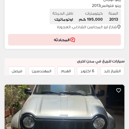
رينو فلوانس2013
السنة
كيلومترات
ناقل الحركة
2013
195,000 كم
اوتوماتيك
شارع ابو المحاسن الشاذلي، العجوزة
المحادثه
سيارات للبيع في مدن اخرى
الشيخ زايد
6 اكتوبر
الهرم
المهندسين
فيصل
حد