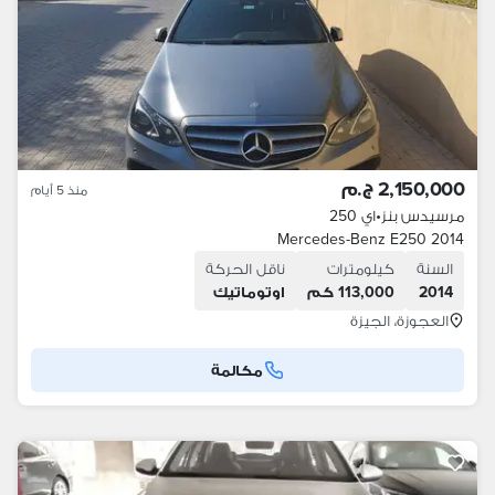
2,150,000 ج.م
منذ 5 أيام
مرسيدس بنز
•
اي 250
Mercedes-Benz E250 2014
السنة
كيلومترات
ناقل الحركة
2014
113,000 كم
اوتوماتيك
العجوزة، الجيزة
مكالمة