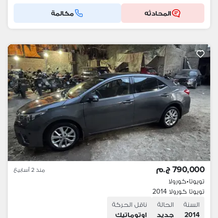
المحادثه
مكالمة
790,000 ج.م
منذ 2 أسابيع
تويوتا
•
كورولا
تويوتا كورولا 2014
السنة
الحالة
ناقل الحركة
2014
جديد
اوتوماتيك