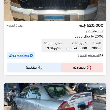
520,000 ج.م
منذ 2 أسابيع
جيب
•
ليبرتى
Jeep Liberty 2006
السنة
كيلومترات
ناقل الحركة
2006
245,000 كم
اوتوماتيك
العجوزة، الجيزة
مستخدم موثق
المحادثه
مكالمة