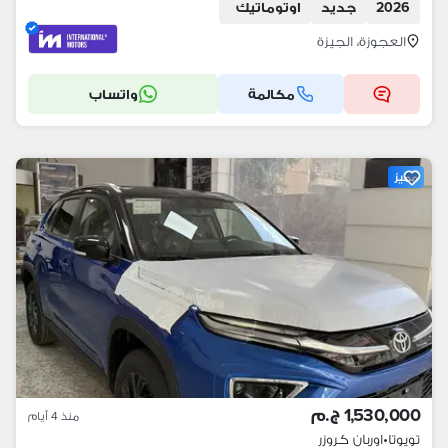
2026
جديد
اوتوماتيك
العجوزة، الجيزة
مكالمة
واتساب
مميز
1,530,000 ج.م
منذ 4 أيام
تويوتا
•
اوربان كروزر