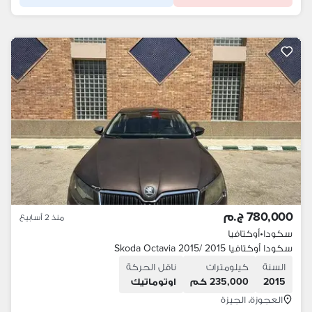
780,000 ج.م
منذ 2 أسابيع
سكودا
•
أوكتافيا
سكودا أوكتافيا 2015 /Skoda Octavia 2015
السنة
كيلومترات
ناقل الحركة
2015
235,000 كم
اوتوماتيك
العجوزة، الجيزة