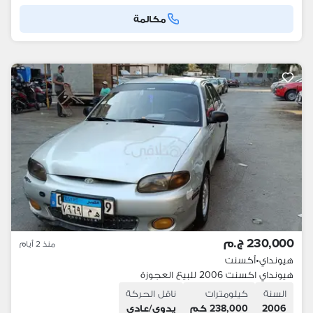
مكالمة
230,000 ج.م
منذ 2 أيام
هيونداي
•
أكسنت
هيونداي اكسنت 2006 للبيع العجوزة
السنة
كيلومترات
ناقل الحركة
2006
238,000 كم
يدوي/عادي