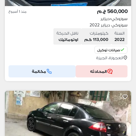
560,000 ج.م
منذ 1 أسبوع
سوزوكي
•
ديزاير
سوزوكي ديزاير 2022
السنة
كيلومترات
ناقل الحركة
2022
113,000 كم
اوتوماتيك
صيانات توكيل
العجوزة، الجيزة
المحادثه
مكالمة