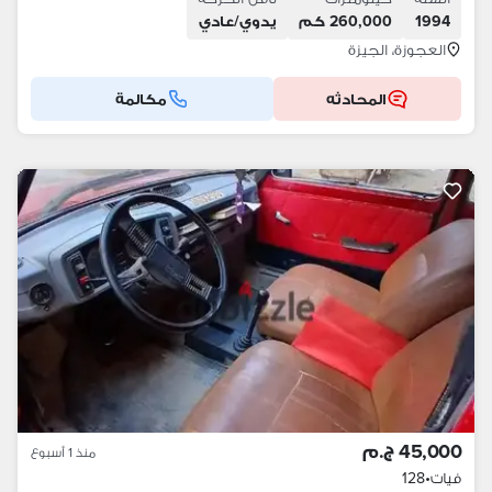
1994
260,000 كم
يدوي/عادي
العجوزة، الجيزة
المحادثه
مكالمة
45,000 ج.م
منذ 1 أسبوع
فيات
•
128