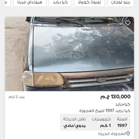
رينو لوجان
تويوتا كورولا
كيا برايد
هيونداي فيرنا
سيات
130,000 ج.م
منذ 2 أيام
كيا
•
برايد
كيا برايد 1997 للبيع العجوزة
السنة
كيلومترات
ناقل الحركة
1997
1 كم
يدوي/عادي
العجوزة، الجيزة