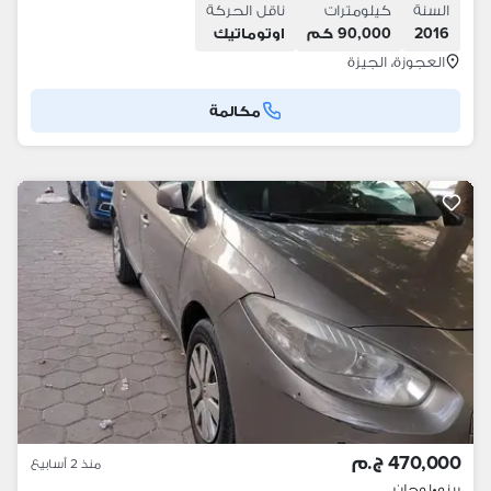
السنة
كيلومترات
ناقل الحركة
2016
90,000 كم
اوتوماتيك
العجوزة، الجيزة
مكالمة
470,000 ج.م
منذ 2 أسابيع
رينو
•
لوجان