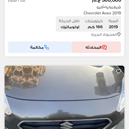
500,000 ج.م
منذ 1 أسبوع
شيفروليه
•
أفيو
Chevrolet Aveo 2019
السنة
كيلومترات
ناقل الحركة
2019
166 كم
اوتوماتيك
العجوزة، الجيزة
المحادثه
مكالمة