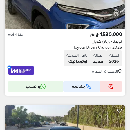
1,530,000 ج.م
منذ 4 أيام
تويوتا
•
اوربان كروزر
Toyota Urban Cruiser 2026
السنة
الحالة
ناقل الحركة
2026
جديد
اوتوماتيك
العجوزة، الجيزة
مكالمة
واتساب