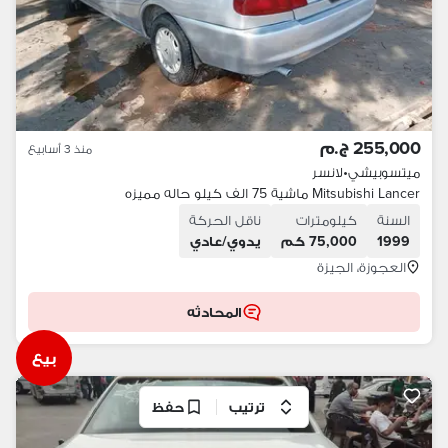
255,000 ج.م
منذ 3 أسابيع
ميتسوبيشي
•
لانسر
Mitsubishi Lancer ماشية 75 الف كيلو حاله مميزه
السنة
كيلومترات
ناقل الحركة
1999
75,000 كم
يدوي/عادي
العجوزة، الجيزة
المحادثه
بيع
ترتيب
حفظ