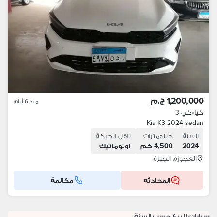
1,200,000 ج.م
منذ 6 أيام
كيا
•
كي 3
Kia K3 2024 sedan
السنة
كيلومترات
ناقل الحركة
2024
4,500 كم
اوتوماتيك
العجوزة، الجيزة
المحادثه
مكالمة
سيارات للبيع حسب السنة