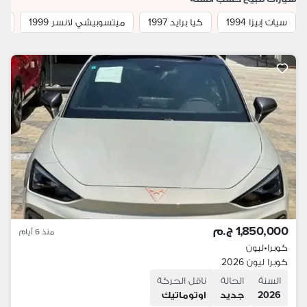
سيات إبيزا 1994
كيا برايد 1997
ميتسوبيشي لانسر 1999
بيجو
1,850,000 ج.م
منذ 6 أيام
كوبرا
•
ليون
كوبرا ليون 2026
السنة
الحالة
ناقل الحركة
2026
جديد
اوتوماتيك