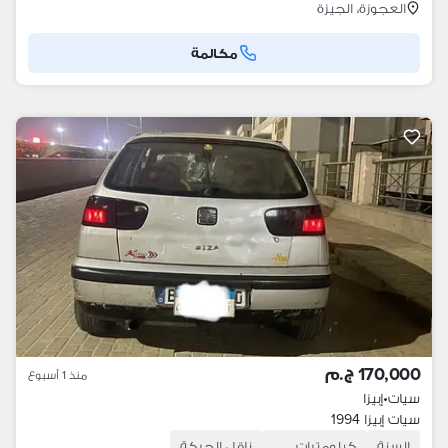
العجوزة، الجيزة
مكالمة
170,000 ج.م
منذ 1 أسبوع
سيات
•
إبيزا
سيات إبيزا 1994
السنة
كيلومترات
ناقل الحركة