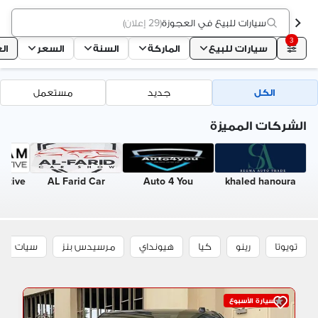
سيارات للبيع في العجوزة
(
29 إعلان
)
3
سيارات للبيع
الماركة
السنة
السعر
ال
الكل
جديد
مستعمل
الشركات المميزة
otive
AL Farid Car
Auto 4 You
khaled hanoura
تويوتا
رينو
كيا
هيونداي
مرسيدس بنز
سيات
سيارة الأسبوع