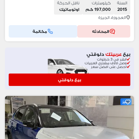
السنة
كيلومترات
ناقل الحركة
2015
197,000 كم
اوتوماتيك
العجوزة، الجيزة
المحادثه
مكالمة
بيع
عربيتك
دلوقتي
انشر في 3 خطوات
وصل لالاف مشتري العربيات
احصل على افضل سعر
بيع دلوقتي
مميز