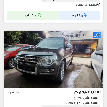
العجوزة، الجيزة
مكالمة
واتساب
مميز
1,430,000 ج.م
منذ 4 أيام
ميتسوبيشي
•
باجيرو
ميتسوبيشي باجيرو 2015