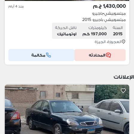
1,430,000 ج.م
منذ 4 أيام
ميتسوبيشي
•
باجيرو
ميتسوبيشي باجيرو 2015
السنة
كيلومترات
ناقل الحركة
2015
197,000 كم
اوتوماتيك
العجوزة، الجيزة
المحادثه
مكالمة
الإعلانات