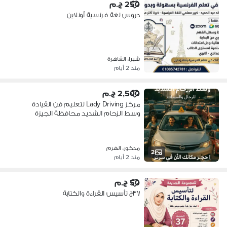
250 ج.م
دروس لغة فرنسية أونلاين
شبرا، القاهرة
منذ 2 أيام
2,500 ج.م
مركز Lady Driving لتعليم فن القيادة
وسط الزحام الشديد محافظة الجيزة
مدكور، الهرم
2
منذ 2 أيام
50 ج.م
٣٧ج تأسيس القراءة والكتابة