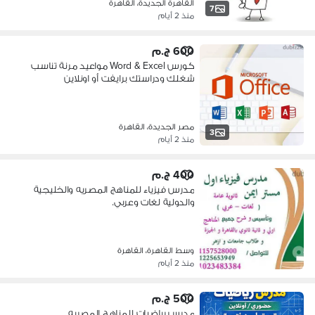
القاهرة الجديدة، القاهرة
7
منذ 2 أيام
600 ج.م
كورس Word & Excel مواعيد مرنة تناسب
شغلك ودراستك برايفت أو اونلاين
مصر الجديدة، القاهرة
3
منذ 2 أيام
400 ج.م
مدرس فيزياء للمناهج المصريه والخليجية
والدولية لغات وعربي.
وسط القاهرة، القاهرة
منذ 2 أيام
500 ج.م
مدرس رياضيات للمناهج المصريه