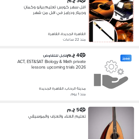
300 ج.م
اقل سهر كورس تعليم بيانو وكمان
وجيتار ودرامز في اقل من شهر
القاهرة الجديدة، القاهرة
منذ 22 ساعات
400 ج.م
قابل للتفاوض
مميز
ACT, EST&SAT Biology & Math private
lessons upcoming trials 2026
مدينة الرحاب، القاهرة الجديدة
منذ 1 يوم
500 ج.م
تعليم الغناء والعزف والموسيقي