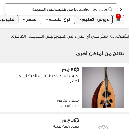
Education Services في هليوبوليس الجديدة
3
دروس - تعليم
نوع الخدمة
السعر
هليوبول
للأسف، لم نعثر على أي شيء في هليوبوليس الجديدة ، القاهرة.
نتائج من أماكن أخرى
500 ج.م
تعليم العود للمحترفين و المبتدئين من
الصفر
مدينتي، القاهرة
منذ 2 أسابيع
350 ج.م
معلم لغة عربية