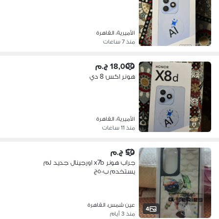
الأميرية، القاهرة
منذ 7 ساعات
18,000 ج.م
هونر اكس 8 دي
الأميرية، القاهرة
منذ 11 ساعات
50 ج.م
جراب هونر x7b اورجينال جديد لم
يستخدم ب٥٠ج
عين شمس، القاهرة
4
منذ 3 أيام