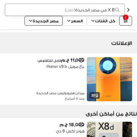
X B في مصر الجديدة
(
أعلان
)
2
كل الفئات
السعر
مصر الجديدة
الإعلانات
11,000 ج.م
قابل للتفاوض
بيع موبيل Honer x9 b
ميدان هليوبوليس، مصر الجديدة
3
منذ 4 أسابيع
نتائج من أماكن أخرى
18,000 ج.م
هونر اكس 8 دي