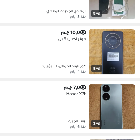
المعادي الجديدة، المعادي
5
منذ 3 أيام
10,000 ج.م
هونر اكس 9 بى
كومباوند الخمائل، الشيخ زايد
8
منذ 4 أيام
7,000 ج.م
Honor X7b
ترسا، الجيزة
3
منذ 6 أيام