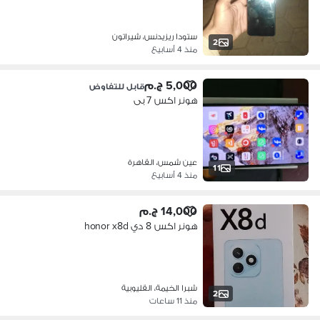
ستودا ريزيدنس، شيراتون
2
منذ 4 أسابيع
5,000 ج.م
قابل للتفاوض
هونر اكس 7 بى
عين شمس، القاهرة
11
منذ 4 أسابيع
14,000 ج.م
هونر اكس 8 دي honor x8d
شبرا الخيمة، القليوبية
2
منذ 11 ساعات