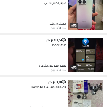
هونر اكس 8 بى
الخلفاوي، شبرا
8
منذ 3 أسابيع
10,500 ج.م
Honor X9b
جسر السويس، القاهرة
4
منذ 4 أسابيع
3,000 ج.م
Daiwa REGAL-X4000-2B