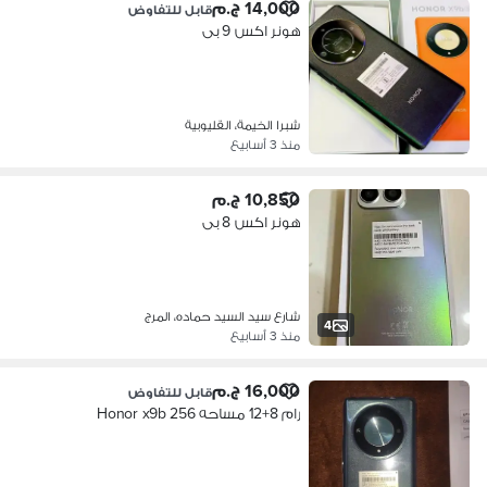
14,000 ج.م
قابل للتفاوض
هونر اكس 9 بى
شبرا الخيمة، القليوبية
منذ 3 أسابيع
10,850 ج.م
هونر اكس 8 بى
شارع سيد السيد حماده، المرج
4
منذ 3 أسابيع
16,000 ج.م
قابل للتفاوض
رام 8+12 مساحه 256 Honor x9b