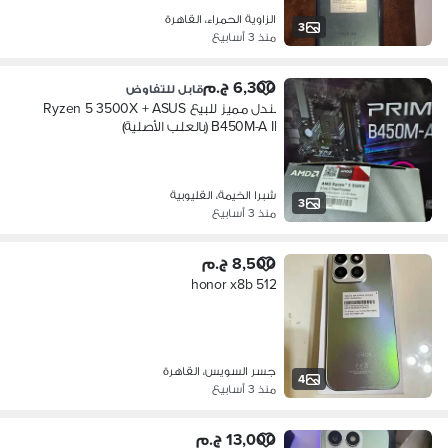
الزاوية الحمراء، القاهرة
3
منذ 3 أسابيع
6,300 ج.م
قابل للتفاوض
بندل مميز للبيع Ryzen 5 3500X + ASUS
B450M-A II (بالعلب الأصلية)
شبرا الخيمة، القليوبية
3
منذ 3 أسابيع
8,500 ج.م
honor x8b 512
جسر السويس، القاهرة
4
منذ 3 أسابيع
13,000 ج.م