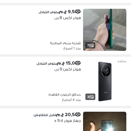
9,500 ج.م
متوفر التبادل
هونر اكس 8 بى
شجرة مريم، المطرية
7
منذ 1 أسبوع
15,000 ج.م
متوفر التبادل
هونر اكس 9 بى
حدائق الزيتون، القاهرة
3
منذ 4 أسابيع
20,500 ج.م
قابل للتفاوض
جهاز هونر x 9 d