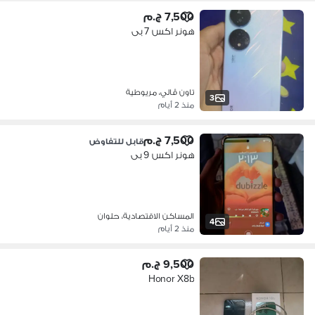
7,500 ج.م
هونر اكس 7 بى
تاون ڤالي، مريوطية
3
منذ 2 أيام
7,500 ج.م
قابل للتفاوض
هونر اكس 9 بى
المساكن الاقتصادية، حلوان
4
منذ 2 أيام
9,500 ج.م
Honor X8b