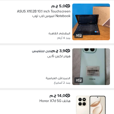
5,000 ج.م
ASUS X102B 10.1 inch Touchscreen
Notebook اسوس لاب توب
المقطم، القاهرة
3
منذ 4 أيام
3,900 ج.م
قابل للتفاوض
هونر اكس 6 بى
الدمرداش، العباسية
2
منذ 2 أسابيع
14,000 ج.م
هاتف Honor X7d 5G