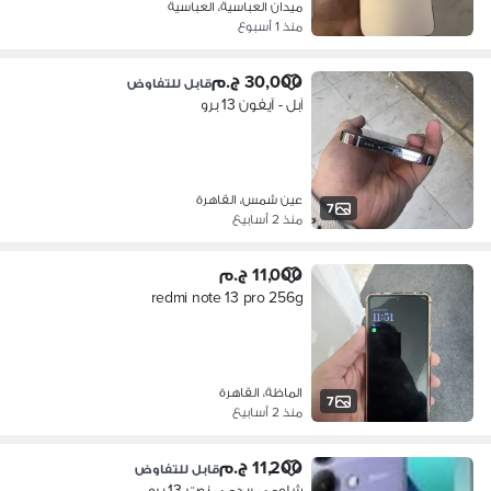
ميدان العباسية، العباسية
منذ 1 أسبوع
30,000 ج.م
قابل للتفاوض
آبل - آيفون 13 برو
عين شمس، القاهرة
7
منذ 2 أسابيع
11,000 ج.م
redmi note 13 pro 256g
الماظة، القاهرة
7
منذ 2 أسابيع
11,200 ج.م
قابل للتفاوض
شاومي ريدمي نوت 13 برو