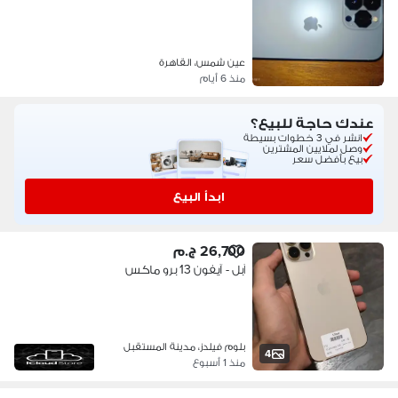
عين شمس، القاهرة
منذ 6 أيام
عندك حاجة للبيع؟
انشر في 3 خطوات بسيطة
وصل لملايين المشترين
بيع بأفضل سعر
ابدأ البيع
26,700 ج.م
آبل - آيفون 13 برو ماكس
بلوم فيلدز، مدينة المستقبل
4
منذ 1 أسبوع