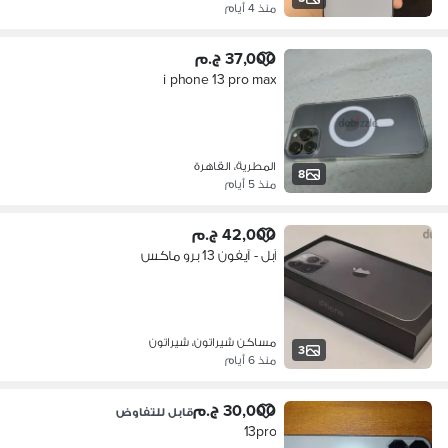
منذ 4 أيام
37,000 ج.م
i phone 13 pro max
المطرية، القاهرة
8
منذ 5 أيام
42,000 ج.م
آبل - آيفون 13 برو ماكس
مساكن شيراتون، شيراتون
3
منذ 6 أيام
30,000 ج.م
قابل للتفاوض
13pro