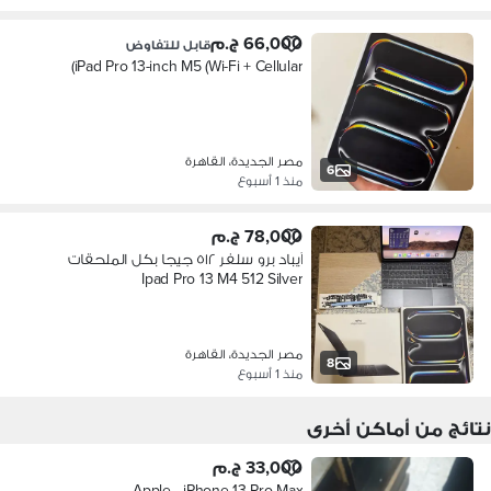
66,000 ج.م
قابل للتفاوض
iPad Pro 13-inch M5 (Wi-Fi + Cellular)
مصر الجديدة، القاهرة
6
منذ 1 أسبوع
78,000 ج.م
آيباد برو سلفر ٥١٢ جيجا بكل الملحقات
Ipad Pro 13 M4 512 Silver
مصر الجديدة، القاهرة
8
منذ 1 أسبوع
نتائج من أماكن أخرى
33,000 ج.م
Apple - iPhone 13 Pro Max