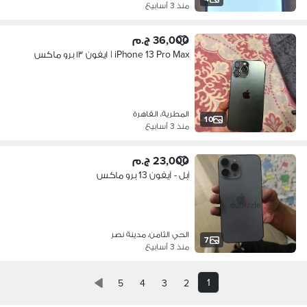
منذ 3 أسابيع
36,000 ج.م
iPhone 13 Pro Max | ايفون ١٣ برو ماكس
المطرية، القاهرة
10
منذ 3 أسابيع
23,000 ج.م
آبل - آيفون 13 برو ماكس
الحي الثامن، مدينة نصر
7
منذ 3 أسابيع
1
5
4
3
2