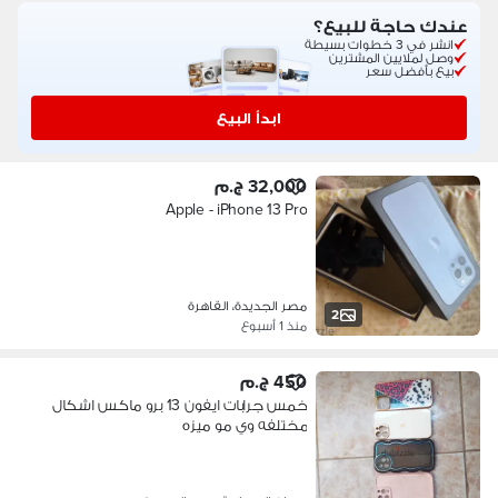
عندك حاجة للبيع؟
انشر في 3 خطوات بسيطة
وصل لملايين المشترين
بيع بأفضل سعر
ابدأ البيع
32,000 ج.م
Apple - iPhone 13 Pro
مصر الجديدة، القاهرة
2
منذ 1 أسبوع
450 ج.م
خمس جرابات ايفون 13 برو ماكس اشكال
مختلفه وي مو ميزه