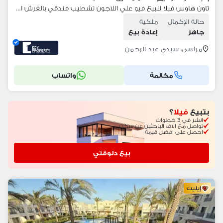
تاون هاوس فيلا للبيع فيو علي اللاجون تشطيب فندقي بالفرش استلام فوري في مراسي Marassi
حالة الإكمال
ملكية
جاهز
إعادة بيع
مراسي، سيدي عبد الرحمن
مكالمة
واتساب
بتبيع
فيلا
؟
انشر في 3 خطوات
تواصل مع الاف الباحثين عن سكن
احصل على افضل قيمة
بيع دلوقتي
إيليت