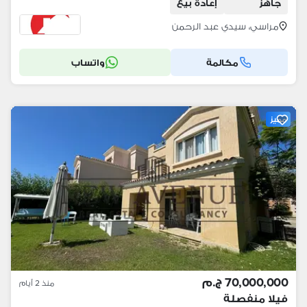
جاهز
إعادة بيع
مراسي، سيدي عبد الرحمن
مكالمة
واتساب
مميز
70,000,000 ج.م
منذ 2 أيام
فيلا منفصلة