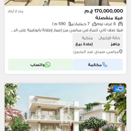
170,000,000 ج.م
منذ 2 أيام
فيلا منفصلة
6 غرف نوم
7 حمامات
590 م٢
فيلا صف ثاني للبيع في مراسي من إعمار إطلالة بانورامية على البحر من الحديقة تشطيب كامل
حالة الإكمال
ملكية
جاهز
إعادة بيع
مراسي، سيدي عبد الرحمن
مكالمة
واتساب
مميز