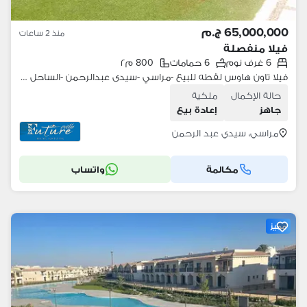
65,000,000 ج.م
منذ 2 ساعات
فيلا منفصلة
6 غرف نوم
6 حمامات
800 م٢
فيلا تاون هاوس لقطه للبيع -مراسي -سيدى عبدالرحمن -الساحل الشمالي -يطل على بحيره
حالة الإكمال
ملكية
جاهز
إعادة بيع
مراسي، سيدي عبد الرحمن
مكالمة
واتساب
مميز