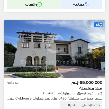
مكالمة
واتساب
مميز
65,000,000 ج.م
منذ 2 أيام
فيلا منفصلة
5 غرف نوم
5 حمامات
480 م٢
بسعر مميز فيلا مستقلة 480م على بعد خطوات Clubhouse للبيع في مراسي فيكتوريا اعمار الساحل الشمالي سيدي عبد الرحمن
حالة الإكمال
ملكية