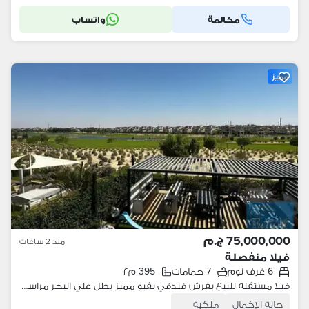
مكالمة
واتساب
مميز
75,000,000 ج.م
منذ 2 ساعات
فيلا منفصلة
6 غرف نوم
7 حمامات
395 م٢
فيلا مستقله للبيع بفرش فندقي بفيو مميز يطل علي البحر مراسي بلانكا الساحل الشمالي marassi Blanca north coast
حالة الإكمال
ملكية