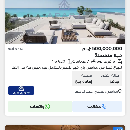
500,000,000 ج.م
منذ 5 أيام
فيلا منفصلة
6 غرف نوم
7 حمامات
620 م٢
للبيع فيلا في مراسي باي فيو للبحر بالكامل غير مجروحه من الفندق او من الخلف تشطيب فخم للباحيثين عن الخصوصية العالية السعر نهائي
حالة الإكمال
ملكية
جاهز
إعادة بيع
مراسي، سيدي عبد الرحمن
مكالمة
واتساب