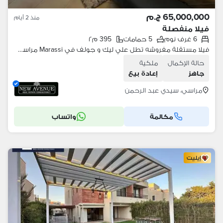
65,000,000 ج.م
منذ 2 أيام
فيلا منفصلة
6 غرف نوم
5 حمامات
395 م٢
فيلا مستقلة مفروشه تطل علي ليك و جولف في Marassi مراسي الساحل الشمالي استلام فوري من اعمار
حالة الإكمال
ملكية
جاهز
إعادة بيع
مراسي، سيدي عبد الرحمن
مكالمة
واتساب
إيليت