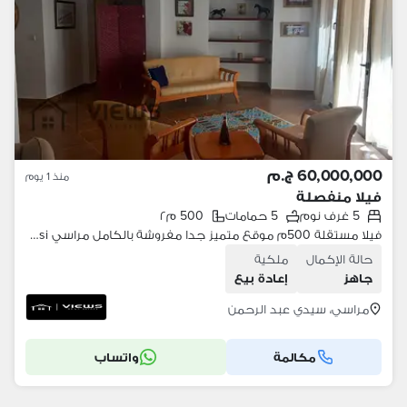
60,000,000 ج.م
منذ 1 يوم
فيلا منفصلة
5 غرف نوم
5 حمامات
500 م٢
فيلا مستقلة 500م موقع متميز جدا مفروشة بالكامل مراسي Marassi
حالة الإكمال
ملكية
جاهز
إعادة بيع
مراسي، سيدي عبد الرحمن
مكالمة
واتساب