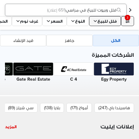
فلل وبيوت للبيع في مراسي
(
651 إعلان
)
3
فلل للبيع
النوع
السعر
غرف نوم
الحم
الكل
جاهز
قيد الإنشاء
الشركات المميزة
nue
Gate Real Estate
4 C
Egy Property
هاسيندا باي (247)
أمواج (171)
بلايا (138)
سي شيلز (89)
إعلانات إيليت
المزيد