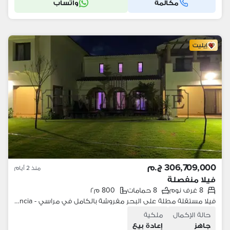
مكالمة
واتساب
إيليت
306,709,000 ج.م
منذ 2 أيام
فيلا منفصلة
8 غرف نوم
8 حمامات
800 م٢
فيلا مستقلة مطلة على البحر مفروشة بالكامل في مراسي - marassi -Valencia
حالة الإكمال
ملكية
جاهز
إعادة بيع