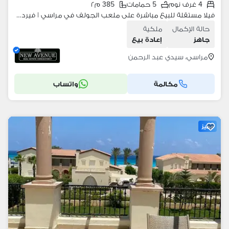
4 غرف نوم
5 حمامات
385 م٢
فيلا مستقلة للبيع مباشرة على ملعب الجولف في مراسي | فيردي، تشطيب كامل ومفروشة بالتكييفات، جاهزة للسكن
حالة الإكمال
ملكية
جاهز
إعادة بيع
مراسي، سيدي عبد الرحمن
مكالمة
واتساب
مميز