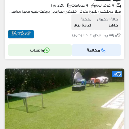
4 غرف نوم
4 حمامات
220 م٢
فيلا دوبلكس للبيع بفرش فندقي بجاردين بريفت بفيو مميز مراسي بلانكا الساحل الشمالي marina marassi north coast
حالة الإكمال
ملكية
جاهز
إعادة بيع
مراسي، سيدي عبد الرحمن
مكالمة
واتساب
مميز