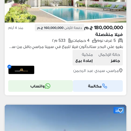
180,000,000 ج.م
دفعة الأولى
160,000,000 ج.م
منذ 4 أيام
فيلا منفصلة
5 غرف نوم
4 حمامات
533 م٢
بفيو علي البحر ستاندألون فيلا للبيع في سيينا مراسي باقل من سعر السوق
حالة الإكمال
ملكية
جاهز
إعادة بيع
مراسي، سيدي عبد الرحمن
مكالمة
واتساب
مميز