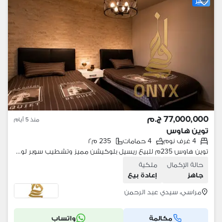
مميز
77,000,000 ج.م
منذ 5 أيام
توين هاوس
4 غرف نوم
4 حمامات
235 م٢
توين هاوس 235م للبيع ريسيل بلوكيشن مميز وتشطيب سوبر لوكس استلام فوري في مراسي بلانكا بالساحل الشمالي - Marassi Blanca in North Coast
حالة الإكمال
ملكية
جاهز
إعادة بيع
مراسي، سيدي عبد الرحمن
مكالمة
واتساب