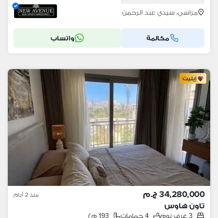
مراسي، سيدي عبد الرحمن
مكالمة
واتساب
إيليت
34,280,000 ج.م
منذ 2 أيام
تاون هاوس
3 غرف نوم
4 حمامات
193 م٢