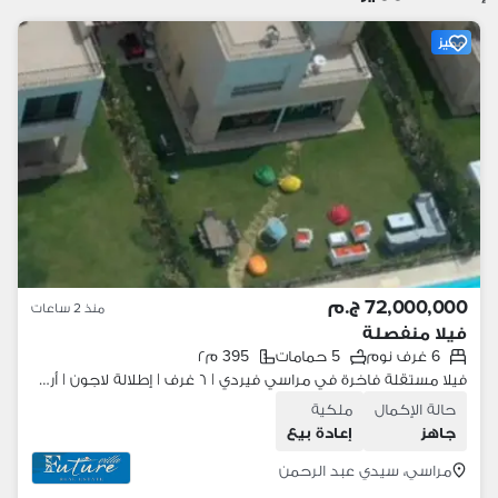
مميز
72,000,000 ج.م
منذ 2 ساعات
فيلا منفصلة
6 غرف نوم
5 حمامات
395 م٢
فيلا مستقلة فاخرة في مراسي فيردي | ٦ غرف | إطلالة لاجون | أرض ٥٠٠م ومباني ٣٩٥م | تشطيب وفرش كامل
حالة الإكمال
ملكية
جاهز
إعادة بيع
مراسي، سيدي عبد الرحمن