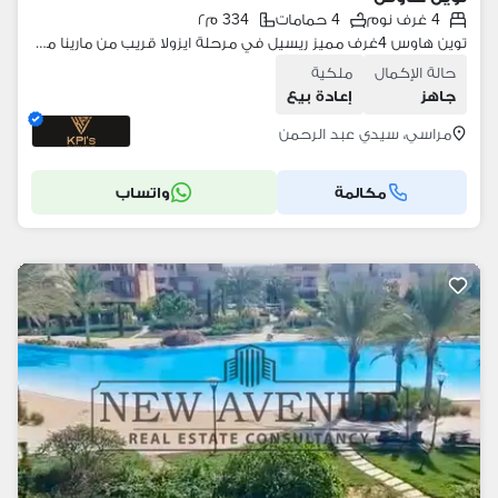
4 غرف نوم
4 حمامات
334 م٢
توين هاوس 4غرف مميز ريسيل في مرحلة ايزولا قريب من مارينا مراسي استلام فوري متشطب بالكامل في قلب سيدى عبدالرحمن
حالة الإكمال
ملكية
جاهز
إعادة بيع
مراسي، سيدي عبد الرحمن
مكالمة
واتساب