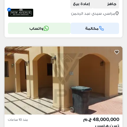
جاهز
إعادة بيع
مراسي، سيدي عبد الرحمن
مكالمة
واتساب
48,000,000 ج.م
منذ 10 ساعات
توين هاوس