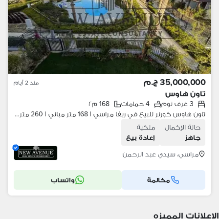
35,000,000 ج.م
منذ 2 أيام
تاون هاوس
3 غرف نوم
4 حمامات
168 م٢
تاون هاوس كورنر للبيع في ريفا مراسي | 168 متر مباني | 260 متر أرض | إطلالة على حمامات السباحة | 3 غرف نوم
حالة الإكمال
ملكية
جاهز
إعادة بيع
مراسي، سيدي عبد الرحمن
مكالمة
واتساب
الإعلانات المميزه