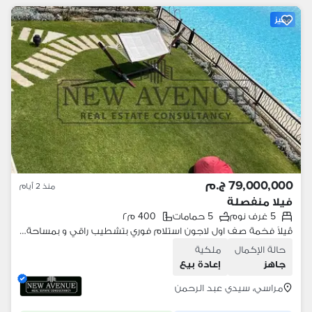
مميز
79,000,000 ج.م
منذ 2 أيام
فيلا منفصلة
5 غرف نوم
5 حمامات
400 م٢
ڤيلاً فخمة صف اول لاجون استلام فوري بتشطيب راقي و بمساحة ارض كبيرة في بلانكا - مراسي موقع مميز جداً للبيع
حالة الإكمال
ملكية
جاهز
إعادة بيع
مراسي، سيدي عبد الرحمن