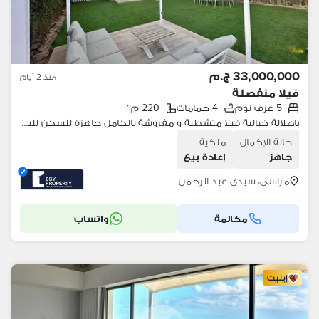
33,000,000 ج.م
منذ 2 أيام
فيلا منفصلة
5 غرف نوم
4 حمامات
220 م٢
باطلالة خيالية فيلا متشطبة و مفروشة بالكامل جاهزة للسكن للبيع في مراسي - الساحل الشمالي
حالة الإكمال
ملكية
جاهز
إعادة بيع
مراسي، سيدي عبد الرحمن
مكالمة
واتساب
إيليت