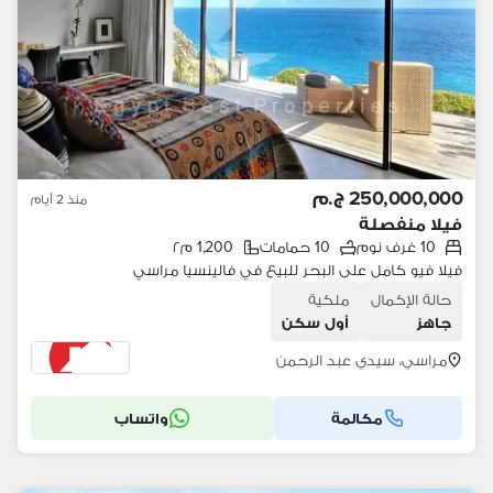
250,000,000 ج.م
منذ 2 أيام
فيلا منفصلة
10 غرف نوم
10 حمامات
1,200 م٢
فيلا فيو كامل على البحر للبيع في فالينسيا مراسي
حالة الإكمال
ملكية
جاهز
أول سكن
مراسي، سيدي عبد الرحمن
مكالمة
واتساب