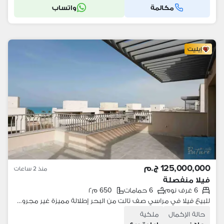
مكالمة
واتساب
إيليت
125,000,000 ج.م
منذ 2 ساعات
فيلا منفصلة
6 غرف نوم
6 حمامات
650 م٢
للبيع فيلا في مراسي صف تالت من البحر إطلالة مميزة غير مجروحه Marassi North Coast
حالة الإكمال
ملكية