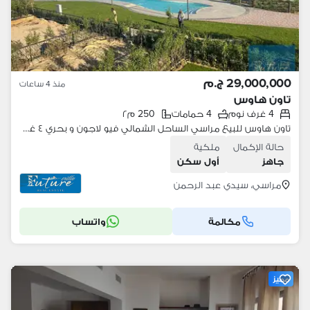
29,000,000 ج.م
منذ 4 ساعات
تاون هاوس
4 غرف نوم
4 حمامات
250 م٢
تاون هاوس للبيع مراسي الساحل الشمالي فيو لاجون و بحري ٤ غرف ٤ حمام- marassi northcoast
حالة الإكمال
ملكية
جاهز
أول سكن
مراسي، سيدي عبد الرحمن
مكالمة
واتساب
مميز