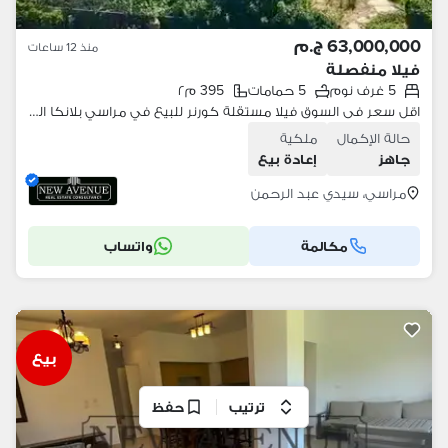
63,000,000 ج.م
منذ 12 ساعات
فيلا منفصلة
5 غرف نوم
5 حمامات
395 م٢
اقل سعر فى السوق فيلا مستقلة كورنر للبيع في مراسي بلانكا الساحل الشمالي Marassi Blanca مشطبة بالكامل وشاملة الأثاث موقع متميز فيو مباشرة على الاجون
حالة الإكمال
ملكية
جاهز
إعادة بيع
مراسي، سيدي عبد الرحمن
مكالمة
واتساب
بيع
ترتيب
حفظ