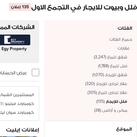
فلل وبيوت للايجار في التجمع الاول
135 إعلان
الشركات الممي
الفئات
جميع الفئات
عقارات
Egy Property
شقق للبيع
(
3,247
)
فلل للبيع
(
1,788
)
عرض الحسابات 
شقق للإيجار
(
1,070
)
عقار تجارى للإيجار
(
320
)
عقار تجارى للبيع
(
305
)
المستثمرين الشمالي
فلل للإيجار
(
135
)
كومباوند فيلينو
(8)
مبانى و أراضى
(
38
)
الموقع
إعلانات إيليت