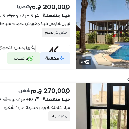
200,000 ج.م
شهرياً
فيلا منفصلة
5 غرف نوم
5 حمامات
|
مفروش
نعم
كومباوند قطامية ريزيدنس، التجمع 
مكالمة
واتساب
شركة موثقة
27
270,000 ج.م
شهرياً
فيلا منفصلة
10+ غرف نوم
10+
|
فيلا كامله للأيجار مكونه من ٦ شقق
مفروش
لا