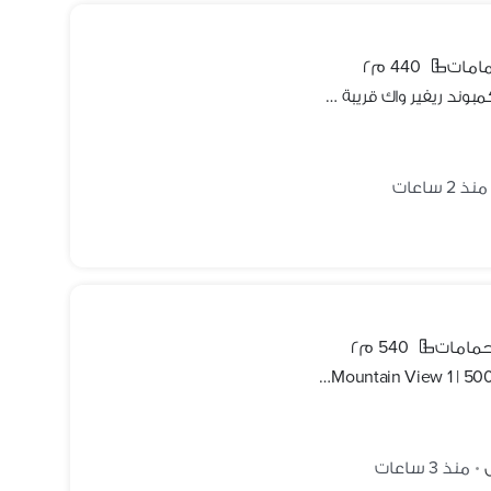
440 م٢
توين هاوس مفروشة بالكامل للايجار بكمبوند ريفير واك قريبة من الواتر واي التجمع الأول بالقاهرة الجديدة
منذ 2 ساعات
540 م٢
فيلا مستقلة فاخرة للبيع أو للإيجار في Mountain View 1 | 500م أرض | 540م مباني | 5 غرف | 2 ماستر | مفروشة بالكامل
منذ 3 ساعات
•