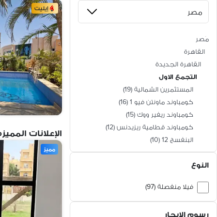
إيليت
مَصر
القاهرة
القاهرة الجديدة
التجمع الاول
المستثمرين الشمالية
(
19
)
كومباوند ماونتن فيو 1
(
16
)
كومباوند ريفير ووك
(
15
)
كومباوند قطامية ريزيدنس
(
12
)
الإعلانات المميزه
البنفسج 12
(
10
)
مميز
كومباوند فيلينو
(
8
)
النوع
ديار بارك
(
7
)
كومباوند فلاورز بارك
(
5
)
فيلا منفصلة (97)
كومباوند ميراج سيتي
(
3
)
توين هاوس (24)
كومباوند رويال مكسيم
(
3
)
رسوم الايجار
كومباوند سوان ليك قطامية
(
3
)