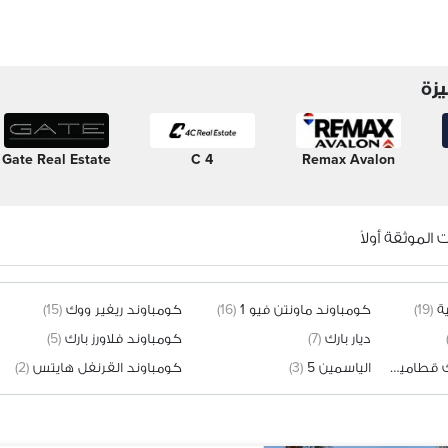
زة
Gate Real Estate
4 C
Remax Avalon
الموثقة أولاً
ة
(19)
كومباوند ماونتن فيو 1
(16)
كومباوند ريفير ووك
(15)
ديار بارك
(7)
كومباوند فلاورز بارك
(5)
كومباوند سوان ليك قطامية
(3)
الياسمين 5
(3)
كومباوند القرنفل هايتس
(2)