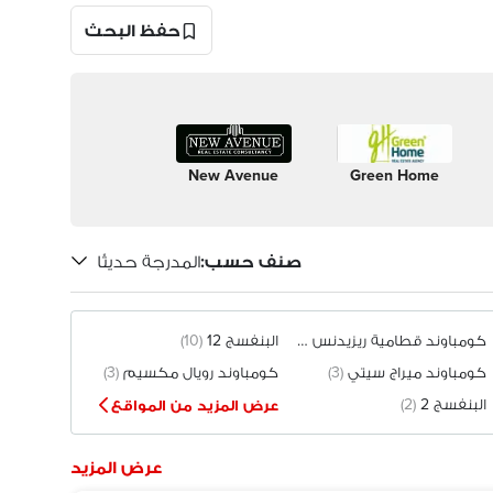
حفظ البحث
New Avenue
Green Home
صنف حسب
:
المدرجة حديثًا
كومباوند قطامية ريزيدنس
(12)
البنفسج 12
(10)
كومباوند ميراج سيتي
(3)
كومباوند رويال مكسيم
(3)
البنفسج 2
(2)
عرض المزيد من المواقع
عرض المزيد