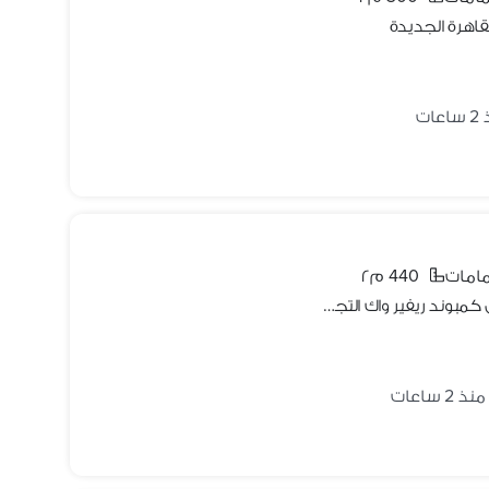
قاهرة الجديدة
عات
440 م٢
توين هاوس للإيجار الترا سوبر لوكس في كمبوند ريفير واك التجمع الأول القاهرة الجديدة بالمطبخ وتكييفات
منذ 2 ساعات