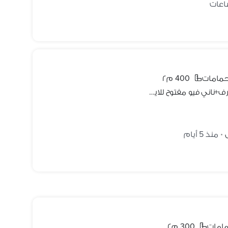
400 م٢
فيلا فاخرة 400م مفروشة بالكامل 5غرف+ناني فيو مفتوح للايجار في ماونتن فيو 1 التجمع الاول Mountain View 1
منذ 5 أيام
•
300 م٢