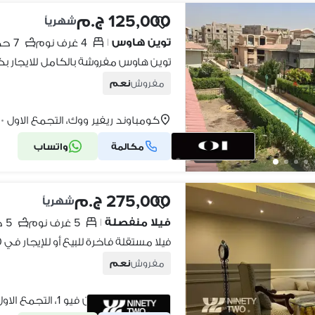
125,000 ج.م
شهرياً
توين هاوس
4 غرف نوم
7 حمامات
|
مفروش
نعم
كومباوند ريفير ووك، التجمع الاول
•
مكالمة
واتساب
23
275,000 ج.م
شهرياً
فيلا منفصلة
5 غرف نوم
5 حمامات
|
مفروش
نعم
كومباوند ماونتن فيو 1، التجمع الاول