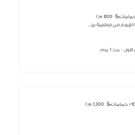
800 م٢
توين هاوس فيلا مفروش بحمام سباحة للإيجار في قطامية ريزيدنس - القاهرة الجديدة
الاول
منذ 1 يوم
•
 حمامات
1,300 م٢