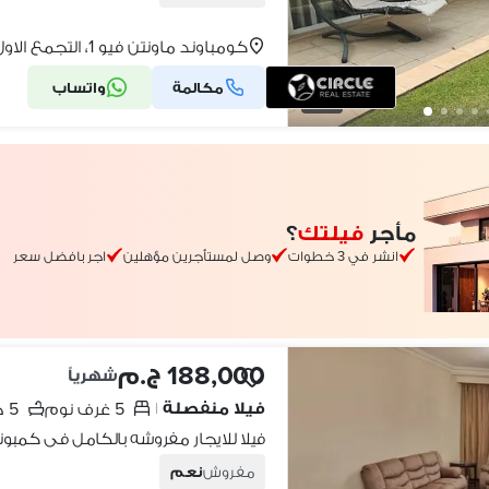
كومباوند ماونتن فيو 1، التجمع الاول
مكالمة
واتساب
13
مأجر
فيلتك
؟
انشر في 3 خطوات
وصل لمستأجرين مؤهلين
اجر بافضل سعر
188,000 ج.م
شهرياً
فيلا منفصلة
5 غرف نوم
5 حمامات
|
فيلا للايجار مفروشه بالكامل فى كمبو
مفروش
نعم