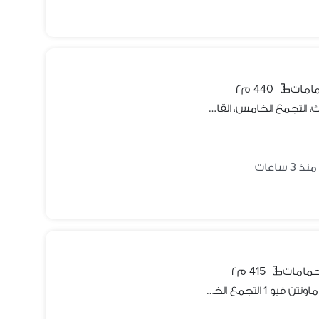
440 م٢
توين هاوس للإيجار في كمبوند ريفر ووك، التجمع الخامس، القاهرة الجديدة
منذ 3 ساعات
415 م٢
فيلا مستقلة بحديقة خاصة للإيجار في ماونتن فيو 1 التجمع الخامس