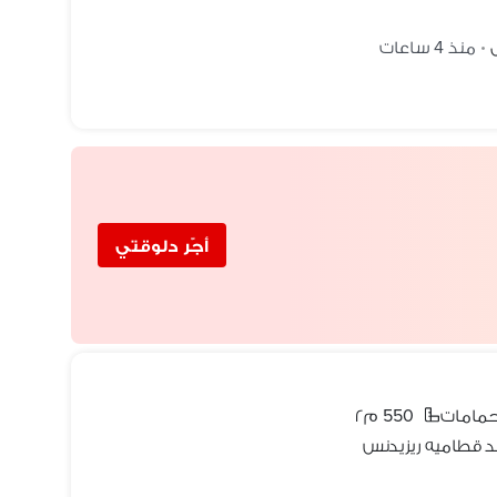
منذ 4 ساعات
•
أجّر دلوقتي
550 م٢
ند قطاميه ريزيدنس