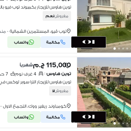
توين هاوس للإيجار بكمبوند توب فيو بال
مفروش
نعم
توب ڤيو، المستثمرين الشمالية
منذ 2 سا
•
مكالمة
واتساب
23
115,000 ج.م
شهرياً
توين هاوس
4 غرف نوم
7 حمامات
|
مفروش
لا
كومباوند ريفير ووك، التجمع الاول
•
مكالمة
واتساب
17