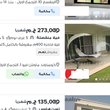
البنفسج 10، التجمع الاول
منذ 14 ساعات
•
مكالمة
5
273,000 ج.م
شهرياً
فيلا منفصلة
5 غرف نوم
5 حمامات
|
مفروش
نعم
كومباوند ماونتن فيو 1، التجمع الاول
مكالمة
واتساب
14
135,000 ج.م
شهرياً
توين هاوس
3 غرف نوم
4 حمامات
|