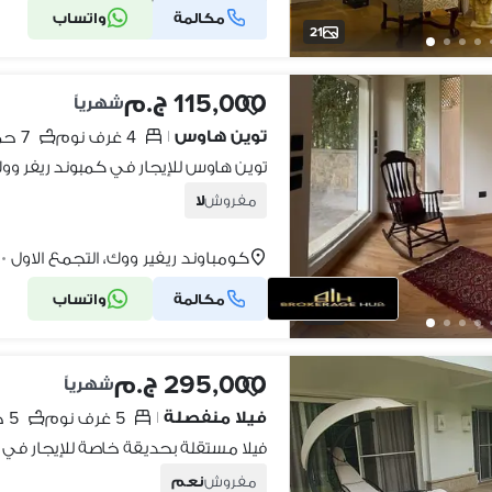
مكالمة
واتساب
شركة موثقة
21
115,000 ج.م
شهرياً
توين هاوس
4 غرف نوم
7 حمامات
|
مفروش
لا
كومباوند ريفير ووك، التجمع الاول
•
مكالمة
واتساب
13
295,000 ج.م
شهرياً
فيلا منفصلة
5 غرف نوم
5 حمامات
|
مفروش
نعم