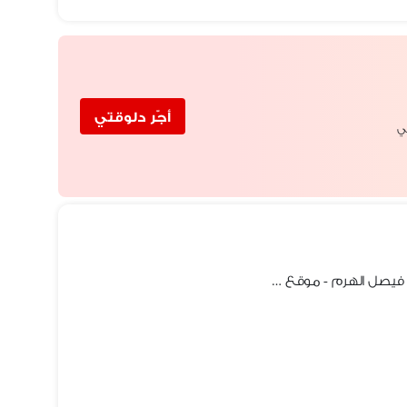
أجّر دلوقتي
ي
صيدلية ايجار للتنازل عن الرخصة - 40م - فيصل الهرم - موقع حيوي جدا