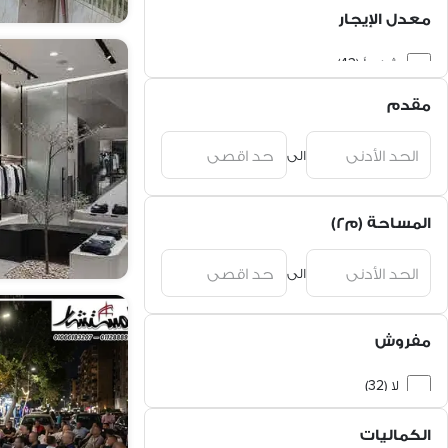
معدل الإيجار
شهرياً (43)
مقدم
الى
المساحة (م٢)
الى
مفروش
لا (32)
نعم (10)
الكماليات