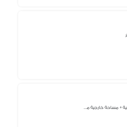
للإيجــــــار كافي شوب 120م واجهة ناصية + مساحة خارجية مفروش ومجهز بجميع المعدات