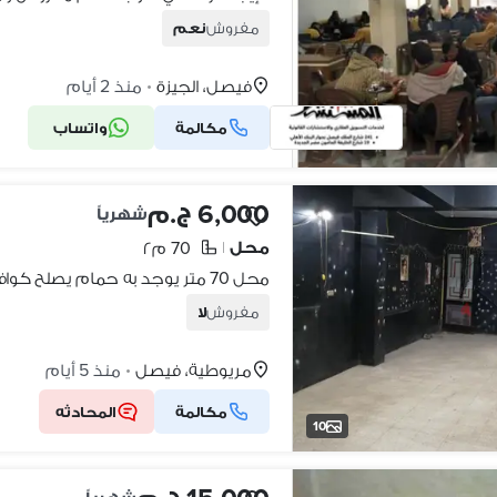
مفروش
نعم
فيصل، الجيزة
منذ 2 أيام
•
مكالمة
واتساب
6,000 ج.م
شهرياً
محل
70 م٢
|
محل 70 متر يوجد به حمام يصلح كوافير و كل الأنشطة التجارية
مفروش
لا
مريوطية، فيصل
منذ 5 أيام
•
مكالمة
المحادثه
10