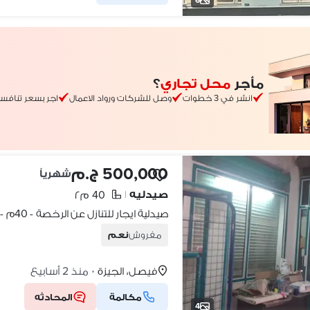
مأجر
محل تجاري
؟
انشر في 3 خطوات
وصل للشركات ورواد الاعمال
اجر بسعر تنافس
500,000 ج.م
شهرياً
صيدليه
40 م٢
|
مفروش
نعم
فيصل، الجيزة
منذ 2 أسابيع
•
مكالمة
المحادثه
4