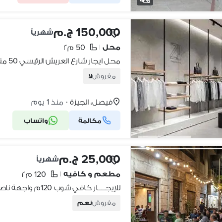
150,000 ج.م
شهرياً
محل
50 م٢
|
محل ايجار شارع العريش الرئيسي 50 متر
مفروش
لا
فيصل، الجيزة
منذ 1 يوم
•
مكالمة
واتساب
25,000 ج.م
شهرياً
مطعم و كافيه
120 م٢
|
مفروش
نعم