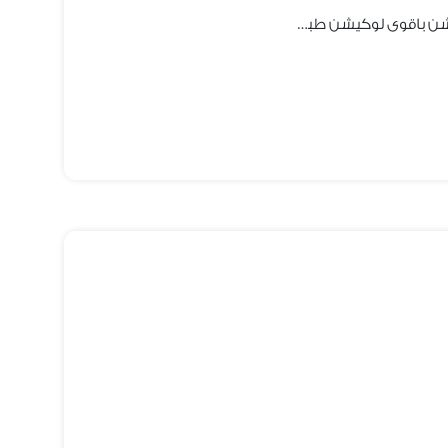
فرصة متميزة لمراكز الأسنان برايم لوكيشن باقوى لوكيشن طبي بأرل فيصل