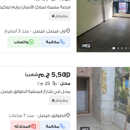
مفروش
لا
اول فيصل، فيصل
منذ 3 أسابيع
•
مكالمة
واتساب
28
5,500 ج.م
شهرياً
محل
25 م٢
|
محل في شارع المنشية الطوابق فيصل
مفروش
لا
الطوابق، فيصل
منذ 7 ساعات
•
مكالمة
المحادثه
4