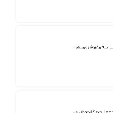
للإيجــــــار كافي شوب 80 م + مساحة خارجية مفروش ومجهز بجميع المعدات والأجهزة
للإيجــــــار كافي شوب 150م مفروش ومجهز بجميع المعدات والأجهزة موقع حيوي جدًا بالقرب من المريوطية بين فيصل والهرم