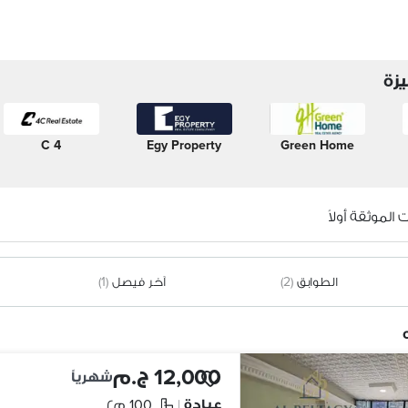
زة
4 C
Egy Property
Green Home
الموثقة أولاً
الطوابق
(2)
آخر فيصل
(1)
12,000 ج.م
شهرياً
عيادة
100 م٢
|