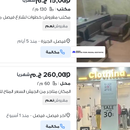
15,000 ج.م
شهرياً
مكتب
130 م٢
|
مكتب مفروش خطوات لشارع فيصل من
مفروش
نعم
فيصل، الجيزة
منذ 5 أيام
•
مكالمة
9
260,000 ج.م
شهرياً
محل
60 م٢
|
المكان متاجر من الجيش السعر المتاح 
مفروش
نعم
آخر فيصل، فيصل
منذ 1 أسبوع
•
مكالمة
6