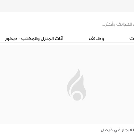
لت
وظائف
أثاث المنزل والمكتب - ديكور
للايجار في فيصل