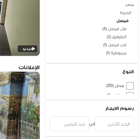
مَصر
الجيزة
فيصل
اول فيصل
(
4
)
الطوابق
(
2
)
آخر فيصل
(
1
)
فيديو
مريوطية
(
1
)
الإعلانات
النوع
محل (30)
مكتب (5)
مطعم و كافيه (4)
رسوم الايجار
عيادة (3)
الى
صيدليه (1)