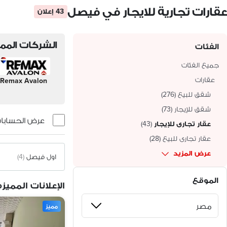
عقارات تجارية للايجار في فيصل
43 إعلان
الشركات الممي
الفئات
جميع الفئات
عقارات
Remax Avalon
شقق للبيع
(
276
)
شقق للإيجار
(
73
)
عرض الحسابات 
عقار تجارى للإيجار
(
43
)
عقار تجارى للبيع
(
28
)
عرض المزيد
اول فيصل
(4)
الموقع
الإعلانات المميزه
مميز