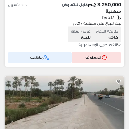
3,250,000 ج.م
قابل للتفاوض
منذ 3 أسابيع
سكنية
217 م٢
بيت للبيع على مساحة 217م
طريقة الدفع
غرض العقار
كاش
للبيع
القصاصين، الإسماعيلية
المحادثه
مكالمة