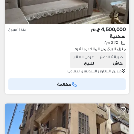
4,500,000 ج.م
منذ 1 أسبوع
سكنية
320 م٢
منزل للبيع من المالك مباشره
طريقة الدفع
غرض العقار
كاش
للبيع
طريق التعاون السويس، التعاون
مكالمة