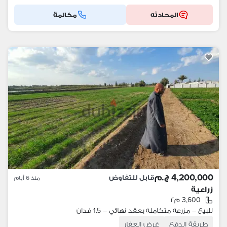
المحادثه
مكالمة
4,200,000 ج.م
قابل للتفاوض
منذ 6 أيام
زراعية
3,600 م٢
للبيع – مزرعة متكاملة بعقد نهائي – 1.5 فدان
طريقة الدفع
غرض العقار