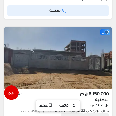
مكالمة
مميز
بيع
6,150,000 ج.م
منذ 14 ساعات
سكنية
502 م٢
ترتيب
حفظ
منزل للبيع حي 33 مجاورة 1 مساحة 504 م دور ارضي . . . .