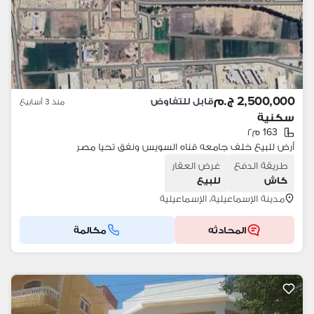
2,500,000 ج.م
قابل للتفاوض
منذ 3 أسابيع
سكنية
163 م٢
أرض للبيع خلف جامعه قناه السويس ونفق تحيا مصر
طريقة الدفع
غرض العقار
كاش
للبيع
مدينة الإسماعيلية، الإسماعيلية
المحادثه
مكالمة