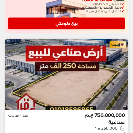
انشر في 3 خطوات
وصل للمطورين والمستثمرين بسرعة
احصل على افضل قيمة
بيع دلوقتي
إيليت
750,000,000 ج.م
منذ 4 ساعات
صناعية
250,000 م٢