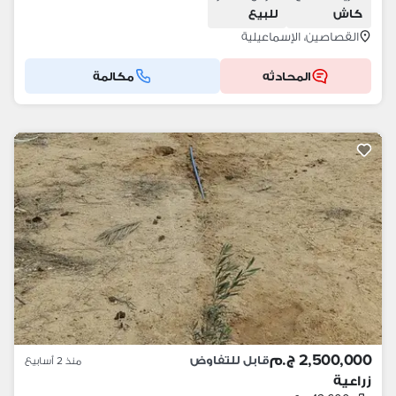
كاش
للبيع
القصاصين، الإسماعيلية
المحادثه
مكالمة
2,500,000 ج.م
قابل للتفاوض
منذ 2 أسابيع
زراعية