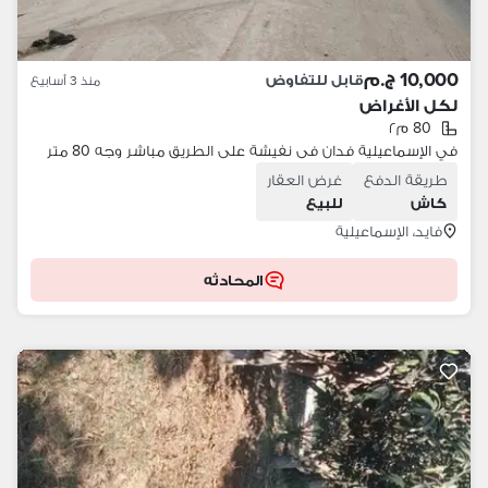
10,000 ج.م
قابل للتفاوض
منذ 3 أسابيع
لكل الأغراض
80 م٢
في الإسماعيلية فدان فى نفيشة على الطريق مباشر وجه 80 متر
طريقة الدفع
غرض العقار
كاش
للبيع
فايد، الإسماعيلية
المحادثه