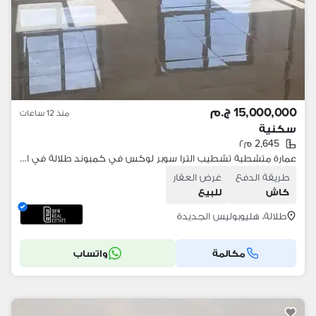
15,000,000 ج.م
منذ 12 ساعات
سكنية
2,645 م٢
عمارة متشطبة تشطيب الترا سوبر لوكس في كمبوند طلالة في اميز لوكيشن في القاهرة الجديدة وخصم 42% علي سعر الكاش بسعر مميز مع شركة مدينة مصر
طريقة الدفع
غرض العقار
كاش
للبيع
طلالة، هليوبوليس الجديدة
مكالمة
واتساب