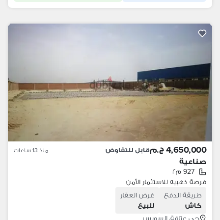
4,650,000 ج.م
قابل للتفاوض
منذ 13 ساعات
صناعية
927 م٢
فرصة ذهبيه للاستثمار الأمن
طريقة الدفع
غرض العقار
كاش
للبيع
حي عتاقة، السويس