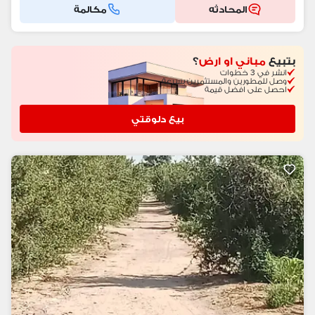
المحادثه
مكالمة
بتبيع
مباني او ارض
؟
انشر في 3 خطوات
وصل للمطورين والمستثمرين بسرعة
احصل على افضل قيمة
بيع دلوقتي