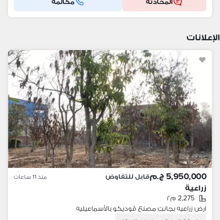
المحادثه
مكالمة
الإعلانات
5,950,000 ج.م
قابل للتفاوض
منذ 11 ساعات
زراعية
2,275 م٢
ارض زراعيه بجانت مصنع ڤوديكو بالأسماعيليه