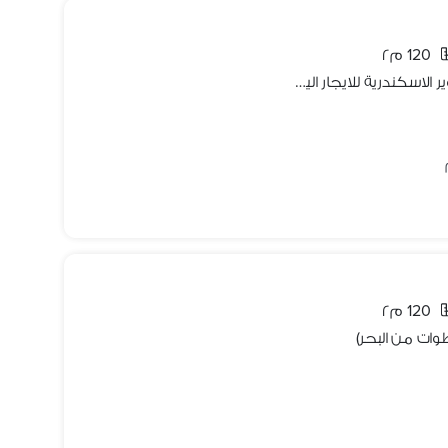
120 م٢
شقة الترا لوكس على البحر بسيتي سكوير الاسكندرية للايجار اليومي
120 م٢
طوات من البحر)