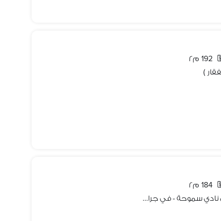
192 م٢
184 م٢
شقة 3 غرف للإيجار بإطلالة مباشرة على نادي سموحة - في جراند فيو سموحة