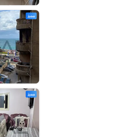
حمام سباحة (88)
غرفة خدم (74)
مميز
مميز