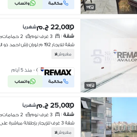
مكالمة
واتساب
شركة موثقة
11
22,000 ج.م
شهرياً
شقة
3 غرف نوم
2 حمامات
|
شقة للايجار 192 م لوران (ش احمد ذو الفقار )
مفروش
لا
لوران، الإسكندرية
منذ 5 أيام
•
مكالمة
واتساب
شركة موثقة
10
25,000 ج.م
شهرياً
شقة
3 غرف نوم
2 حمامات
|
مفروش
لا