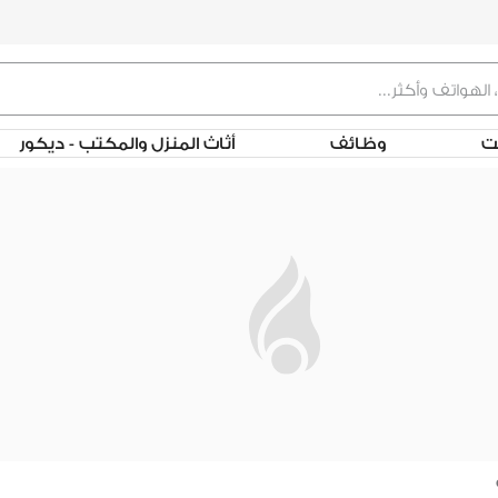
لت
وظائف
أثاث المنزل والمكتب - ديكور