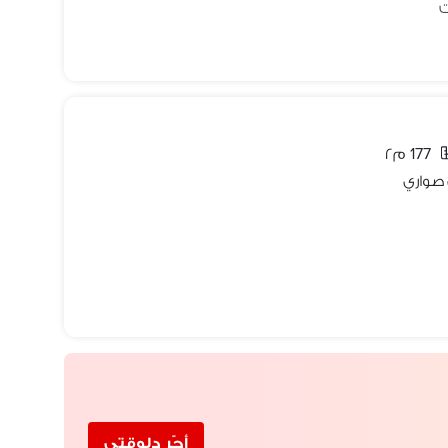
177 م٢
 صواري
أجّر دلوقتي