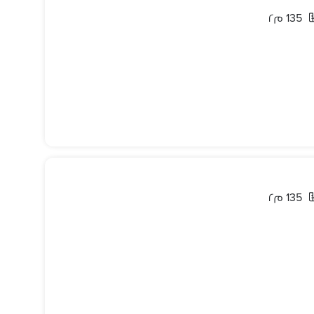
135 م٢
135 م٢