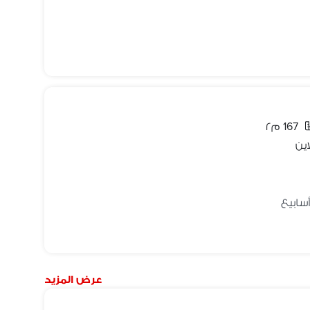
167 م٢
ين
عرض المزيد