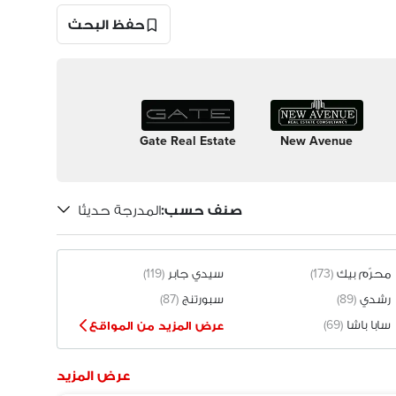
حفظ البحث
Gate Real Estate
New Avenue
صنف حسب
:
المدرجة حديثًا
محرّم بيك
(173)
سيدي جابر
(119)
رشدي
(89)
سبورتنج
(87)
سابا باشا
(69)
عرض المزيد من المواقع
عرض المزيد