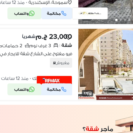
سموحة، الإسكندرية
منذ 12 ساعات
•
مكالمة
واتساب
7
23,000 ج.م
شهرياً
شقة
3 غرف نوم
2 حمامات
|
فيو مفتوح على الشارع شقة للايجار في
مفروش
لا
صواري، محرّم بيك
منذ 12 ساعات
•
مكالمة
واتساب
شركة موثقة
17
مأجر
شقة
؟