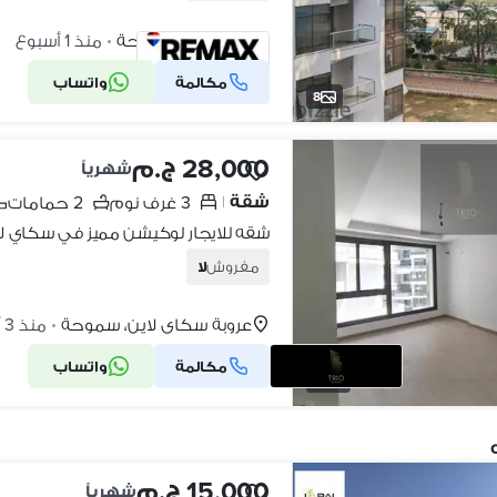
جراند فيو، سموحة
منذ 1 أسبوع
•
مكالمة
واتساب
شركة موثقة
8
28,000 ج.م
شهرياً
شقة
3 غرف نوم
2 حمامات
|
شقه للايجار لوكيشن مميز في سكاي لا
مفروش
لا
عروبة سكاي لاين، سموحة
منذ 3 أسابيع
•
مكالمة
واتساب
22
15,000 ج.م
شهرياً