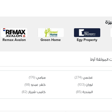
زة
Remax Avalon
Green Home
Egy Property
الموثقة أولاً
عجمي
(274)
ميامي
(176)
لوران
(103)
كفر عبدو
(98)
المندرة
(85)
كامب شيزار
(82)