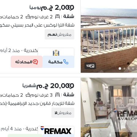
2,000 ج.م
يومياً
شقة
2 غرف نوم
2 حمامات
|
مفروش
نعم
سيدي جابر، الإسكندرية
منذ 2 أيام
•
مكالمة
المحادثه
شركة موثقة
10
20,000 ج.م
شهرياً
شقة
3 غرف نوم
2 حمامات
|
شقة للإيجار قانون جديد الإبراهيمية (خ
مفروش
لا
الابراهيمية، الإسكندرية
منذ 4 أيام
•