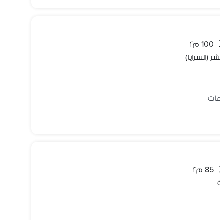
100 م٢
 (السرايا)
85 م٢