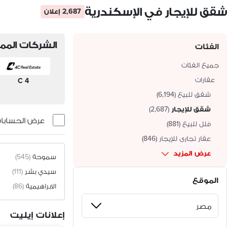
شقق للإيجار في الإسكندرية
2,687 إعلان
الشركات الممي
الفئات
جميع الفئات
عقارات
4 C
شقق للبيع
(
6,194
)
شقق للإيجار
(
2,687
)
عرض الحسابات 
فلل للبيع
(
881
)
عقار تجارى للإيجار
(
846
)
عرض المزيد
سموحة
(545)
سيدي بشر
(111)
الموقع
الابراهيمية
(86)
إعلانات إيليت