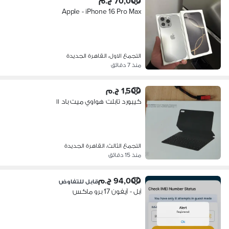
70,000 ج.م
Apple - iPhone 16 Pro Max
التجمع الاول، القاهرة الجديدة
منذ 7 دقائق
1,500 ج.م
كيبورد تابلت هواوي ميت باد ١١
التجمع الثالث، القاهرة الجديدة
منذ 15 دقائق
94,000 ج.م
قابل للتفاوض
آبل - آيفون 17 برو ماكس