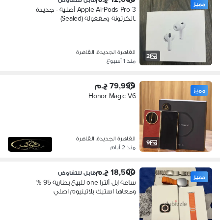
مميز
Apple AirPods Pro 3 أصلية - جديدة
بالكرتونة ومقفولة (Sealed)
القاهرة الجديدة، القاهرة
2
منذ 1 أسبوع
79,999 ج.م
مميز
Honor Magic V6
القاهرة الجديدة، القاهرة
9
منذ 2 أيام
18,500 ج.م
قابل للتفاوض
مميز
ساعة ابل ألترا one للبيع بطارية 95 %
ومعاها استيك بلاتينيوم اصلي