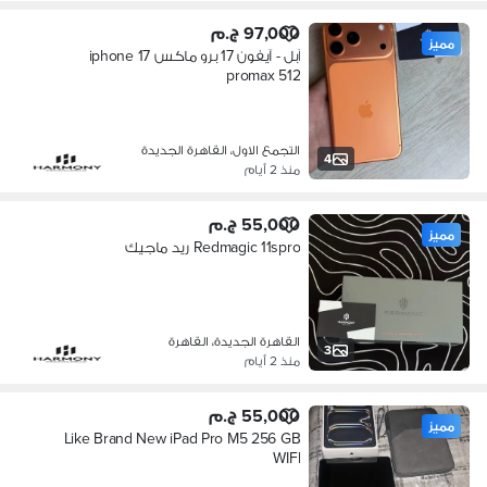
97,000 ج.م
مميز
آبل - آيفون 17 برو ماكس iphone 17
promax 512
التجمع الاول، القاهرة الجديدة
4
منذ 2 أيام
55,000 ج.م
مميز
Redmagic 11spro ريد ماجيك
القاهرة الجديدة، القاهرة
3
منذ 2 أيام
55,000 ج.م
مميز
Like Brand New iPad Pro M5 256 GB
WIFI