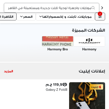
موبايلات واجهزة لوحية تابلت جديدة ومستعملة في القاهرة الجد
2
موبايلات، تابلت، و إكسسواراتها
السعر
القاهرة ا
الشركات المميزة
Harmony Bro
Harmony
إعلانات إيليت
المزيد
119,999 ج.م
إيليت
Galaxy Z Fold8