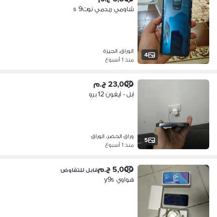
شاومي ريدمي نوت9 s
الوراق، الجيزة
4
منذ 1 أسبوع
23,000 ج.م
آبل - آيفون 12 برو
وراق الحضر، الوراق
5
منذ 1 أسبوع
5,000 ج.م
قابل للتفاوض
هواوي y9s