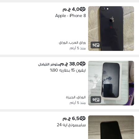
4,000 ج.م
Apple - iPhone 8
وراق العرب، الوراق
5
منذ 5 أيام
38,000 ج.م
متوفر التبادل
ايفون 15 بطاريه 90%
الوراق، الجيزة
9
منذ 5 أيام
6,500 ج.م
سامسونج ايه 24