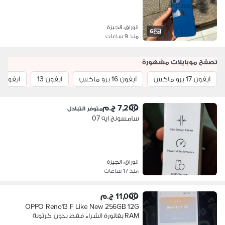
الوراق، الجيزة
6
منذ 9 ساعات
تصفح موبايلات مشهورة
آيفون 17 برو ماكس
آيفون 16 برو ماكس
آيفون 13
آيفون 12 برو ماكس
7,200 ج.م
متوفر التبادل
سامسونج ايه 07
الوراق، الجيزة
منذ 17 ساعات
11,000 ج.م
OPPO Reno13 F Like New 256GB 12G
RAM بفاتورة الشراء فقط بدون كرتونة