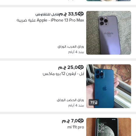
33,500 ج.م
قابل للتفاوض
Apple - iPhone 13 Pro Max عليه ضريبه
وراق العرب، الوراق
منذ 4 أيام
25,000 ج.م
آبل - آيفون 12 برو ماكس
وراق الحضر، الوراق
7
منذ 4 أيام
7,000 ج.م
mi 11t pro