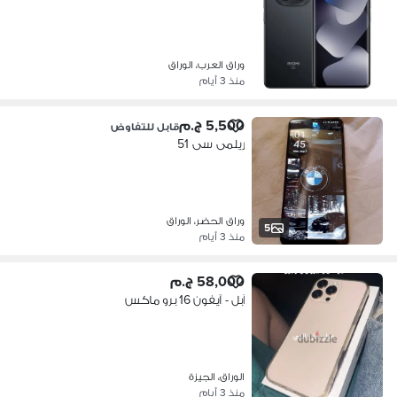
وراق العرب، الوراق
منذ 3 أيام
5,500 ج.م
قابل للتفاوض
ريلمى سى 51
وراق الحضر، الوراق
5
منذ 3 أيام
58,000 ج.م
آبل - آيفون 16 برو ماكس
الوراق، الجيزة
منذ 3 أيام