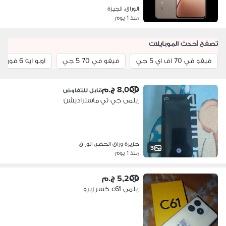
الوراق، الجيزة
منذ 1 يوم
تصفح أحدث الموبايلات
فيفو في 70 اف اي 5 جي
فيفو في 70 5 جي
اوبو ايه 6 فور جي
8,000 ج.م
قابل للتفاوض
ريلمى جي تي ماستراديشن
جزيرة وراق الحضر، الوراق
3
منذ 1 يوم
5,200 ج.م
ريلمى c61 كسر زيرو