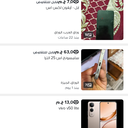
7,000 ج.م
قابل للتفاوض
آبل - آيفون اكس اس
وراق العرب، الوراق
5
منذ 22 ساعات
63,000 ج.م
قابل للتفاوض
سامسونج اس 25 الترا
الوراق، الجيزة
7
منذ 1 يوم
13,000 ج.م
vivo v50 lite