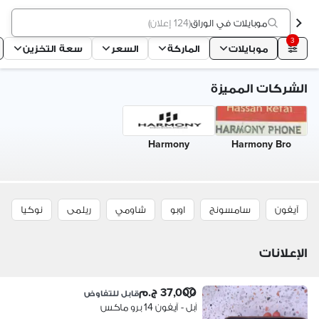
موبايلات في الوراق
(
124 إعلان
)
3
موبايلات
الماركة
السعر
سعة التخزين
الشركات المميزة
Harmony
Harmony Bro
آيفون
سامسونج
اوبو
شاومي
ريلمى
نوكيا
الإعلانات
37,000 ج.م
قابل للتفاوض
آبل - آيفون 14 برو ماكس