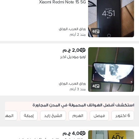
Xiaomi Redmi Note 15 5G
وراق العرب، الوراق
6
منذ 2 أيام
2,000 ج.م
اوبو موديل اخر
وراق العرب، الوراق
4
منذ 3 أيام
استكشف أفضل الهواتف المحمولة في المدن المجاورة
6 اكتوبر
فيصل
الهرم
الشيخ زايد
إمبابة
المهند
4,000 ج.م