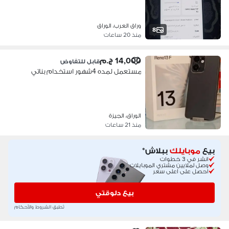
وراق العرب، الوراق
8
منذ 20 ساعات
14,000 ج.م
قابل للتفاوض
مستعمل لمده 4شهور استخدام بناتي
الوراق، الجيزة
منذ 21 ساعات
بيع
موبايلك
ببلاش*
انشر في 3 خطوات
وصل لملايين مشتري الموبايلات
احصل على اعلى سعر
بيع دلوقتي
تُطبق الشروط والأحكام