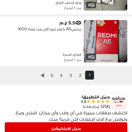
وراق الحضر، الوراق
3
منذ 1 أسبوع
5,500 ج.م
ريدميA5 كسر زيرو اقل من تمنه 1000
الوراق، الجيزة
3
منذ 1 أسبوع
1
5
4
3
2
حمّل التطبيق!
4.8
مصر
(125K مراجعات)
اكتشف صفقات مميزة في أي وقت وأي مكان. اشتري وبيع
وتواصل مع آلاف الإعلانات اللي قريبة منك.
حمّل الابلكيشن