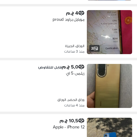
400 ج.م
موبايل براود proud
الوراق، الجيزة
2
منذ 3 ساعات
5,000 ج.م
قابل للتفاوض
ريلمى 5 اي
وراق الحضر، الوراق
منذ 4 ساعات
10,500 ج.م
Apple - iPhone 12